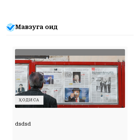
Мавзуга оид
ҲОДИСА
Д
dsdsd
ў