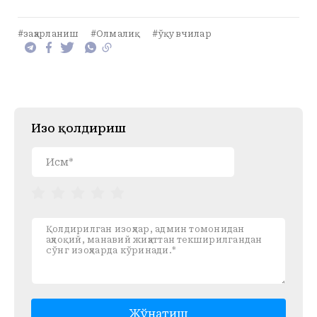
#заҳарланиш
#Олмалиқ
#ўқувчилар
Изоҳ қолдириш
Жўнатиш