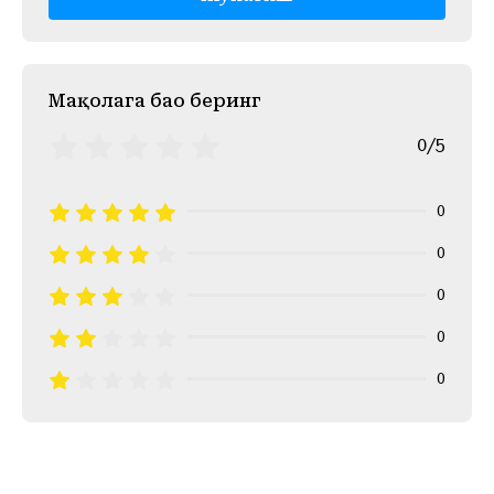
Mақолага баҳо беринг
0/5
0
0
0
0
0