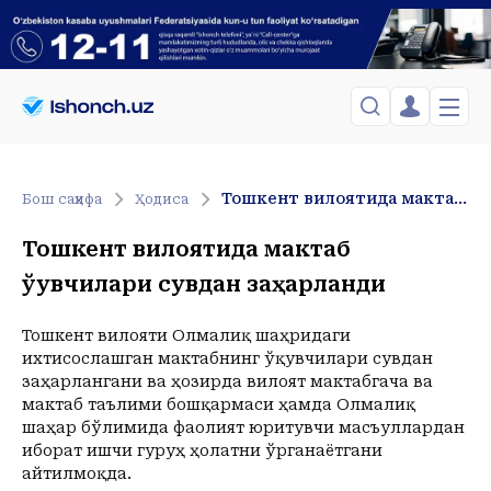
ЎЗБЕКИСТОН
TOSHKENT
Менинг саҳифам
Тошкент вилоятида мактаб ўқувчилари сувдан заҳарланди
Бош саҳифа
Ҳодиса
Сиёсат
Менинг жавоним
ТАҲЛИЛ
Toshkent Shahar
Тошкент вилоятида мактаб
Сақланганлар
Chiqish
Спорт
Shanba, 08-August
ўқувчилари сувдан заҳарланди
ХОРИЖ
Telefon raqamingizni kiritng
+33
C
Иқтисод
Tasdiqlash kodini SMS orqali yuboramiz
Жамият
ЎЗГАЧА РАКУРС
Тошкент вилояти Олмалиқ шаҳридаги
ихтисослашган мактабнинг ўқувчилари сувдан
Сиёсат
МЕҲНАТ ҲУҚУҚИ
Иқтисод
заҳарлангани ва ҳозирда вилоят мактабгача ва
Hozir
12:00
13:00
14:00
15:00
16:00
17:00
18:00
19:00
2
мактаб таълими бошқармаси ҳамда Олмалиқ
+33
C
+34
C
+35
C
+36
C
+37
C
+36
C
+36
C
+35
C
+34
C
+
ҲОДИСА
шаҳар бўлимида фаолият юритувчи масъуллардан
иборат ишчи гуруҳ ҳолатни ўрганаётгани
ИНТЕРВЬЮ
айтилмоқда.