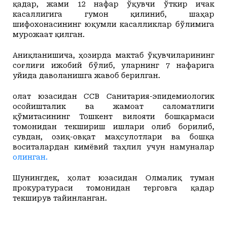
қадар, жами 12 нафар ўқувчи ўткир ичак
касаллигига гумон қилиниб, шаҳар
шифохонасининг юқумли касалликлар бўлимига
мурожаат қилган.
Аниқланишича, ҳозирда мактаб ўқувчиларининг
соғлиғи ижобий бўлиб, уларнинг 7 нафарига
уйида даволанишга жавоб берилган.
Ҳолат юзасидан ССВ Санитария-эпидемиологик
осойишталик ва жамоат саломатлиги
қўмитасининг Тошкент вилояти бошқармаси
томонидан текшириш ишлари олиб борилиб,
сувдан, озиқ-овқат маҳсулотлари ва бошқа
воситалардан кимёвий таҳлил учун намуналар
олинган.
Шунингдек, ҳолат юзасидан Олмалиқ туман
прокуратураси томонидан терговга қадар
текширув тайинланган.