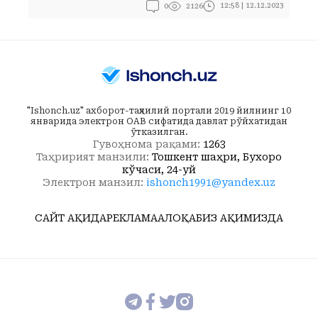
0
12:58 | 12.12.2023
2126
"Ishonch.uz" ахборот-таҳлилий портали 2019 йилнинг 10
январида электрон ОАВ сифатида давлат рўйхатидан
ўтказилган.
Гувоҳнома рақами:
1263
Таҳририят манзили:
Тошкент шаҳри, Бухоро
кўчаси, 24-уй
Электрон манзил:
ishonch1991@yandex.uz
САЙТ ҲАҚИДА
РЕКЛАМА
АЛОҚА
БИЗ ҲАҚИМИЗДА