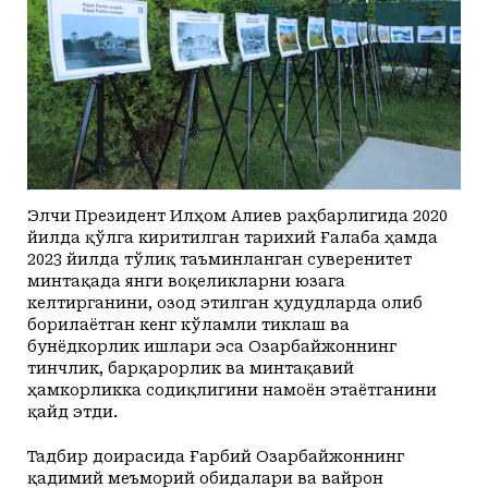
Элчи Президент Илҳом Алиев раҳбарлигида 2020
йилда қўлга киритилган тарихий Ғалаба ҳамда
2023 йилда тўлиқ таъминланган суверенитет
минтақада янги воқеликларни юзага
келтирганини, озод этилган ҳудудларда олиб
борилаётган кенг кўламли тиклаш ва
бунёдкорлик ишлари эса Озарбайжоннинг
тинчлик, барқарорлик ва минтақавий
ҳамкорликка содиқлигини намоён этаётганини
қайд этди.
Тадбир доирасида Ғарбий Озарбайжоннинг
қадимий меъморий обидалари ва вайрон