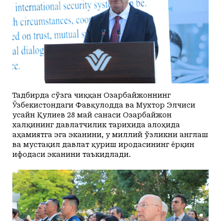
Тадбирда сўзга чиққан Озарбайжоннинг
Ўзбекистондаги Фавқулодда ва Мухтор Элчиси
Ҳусайн Қулиев 28 май санаси Озарбайжон
халқининг давлатчилик тарихида алоҳида
аҳамиятга эга эканини, у миллий ўзликни англаш
ва мустақил давлат қуриш иродасининг ёрқин
ифодаси эканини таъкидлади.