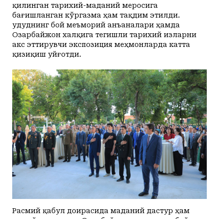
қилинган тарихий-маданий меросига
бағишланган кўргазма ҳам тақдим этилди.
Ҳудуднинг бой меъморий анъаналари ҳамда
Озарбайжон халқига тегишли тарихий изларни
акс эттирувчи экспозиция меҳмонларда катта
қизиқиш уйғотди.
Расмий қабул доирасида маданий дастур ҳам