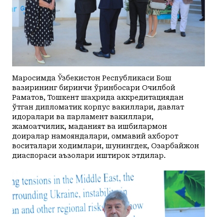
Маросимда Ўзбекистон Республикаси Бош
вазирининг биринчи ўринбосари Очилбой
Раматов, Тошкент шаҳрида аккредитациядан
ўтган дипломатик корпус вакиллари, давлат
идоралари ва парламент вакиллари,
жамоатчилик, маданият ва ишбилармон
доиралар намояндалари, оммавий ахборот
воситалари ходимлари, шунингдек, Озарбайжон
диаспораси аъзолари иштирок этдилар.