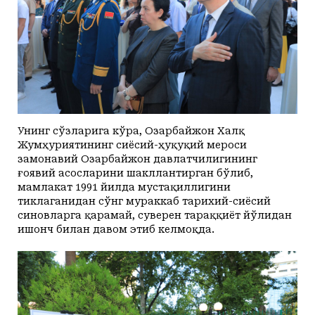
Унинг сўзларига кўра, Озарбайжон Халқ
Жумҳуриятининг сиёсий-ҳуқуқий мероси
замонавий Озарбайжон давлатчилигининг
ғоявий асосларини шакллантирган бўлиб,
мамлакат 1991 йилда мустақиллигини
тиклаганидан сўнг мураккаб тарихий-сиёсий
синовларга қарамай, суверен тараққиёт йўлидан
ишонч билан давом этиб келмоқда.