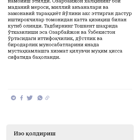
намойиш этилди. Озарбайжон халқининг бой
маданий мероси, миллий анъаналари ва
замонавий тараққиёт йўлини акс эттирган дастур
иштирокчилар томонидан катта қизиқиш билан
кутиб олинди. Тадбирнинг Тошкент шаҳрида
ўтказилиши эса Озарбайжон ва Ўзбекистон
ўртасидаги иттифоқчилик, дўстлик ва
биродарлик муносабатларини янада
мустаҳкамлашга хизмат қилувчи муҳим ҳисса
сифатида баҳоланди.
Изоҳ қолдириш