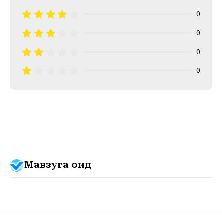
0
0
0
0
Мавзуга оид