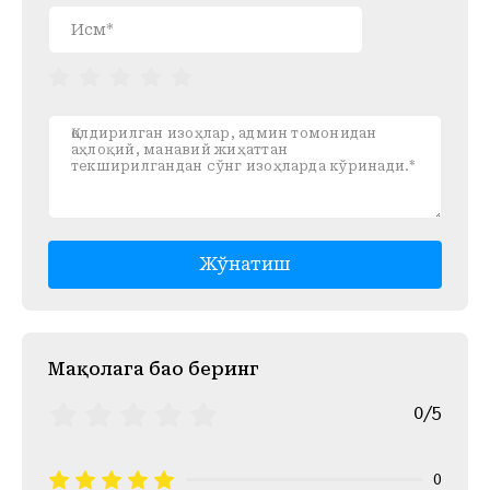
Жўнатиш
Mақолага баҳо беринг
0/5
0