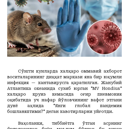
+20
+20
Juma, 07
Маданият ва маърифат
Кириш
КУТУБХОНА
+21
+20
Shanba, 08
Адабиёт
+22
+20
Yakshanba, 09
БОШҚАЛАР
+24
+20
Dushanba, 10
Суратлар сўзлаганда...
Илмий ишлар
+21
+20
Seshanba, 11
Toshkent
Hozir
05:00
06:00
07:00
08:00
09:00
10
+21
+20
Chorshanba, 12
Shahar
+20
C
+20
C
+20
C
+21
C
+25
C
+27
C
+
Колумнистлар
Мақолалар
+22
+20
Payshanba, 13
+20
c
+20
+20
Juma, 14
АРХИВ
Касаба фаоллари учун қўлланмалар
Ўзбекистон журналистлари
Сўнгги кунларда халқаро оммавий ахборот
воситаларининг диққат маркази яна бир юқумли
инфекция — хантавирусга қаратилган. Жанубий
Атлантика океанида сузиб юрган "MV Hondius"
халқаро круиз кемасида оғир пневмония
оқибатида уч нафар йўловчининг вафот этгани
дунё аҳлида "Янги глобал пандемия
O'z
Ўз
бошланяптими?" деган хавотирларни уйғотди.
Ваҳоланки, тиббиётга ўтган асрнинг
ўрталаридан буён маълум бўлган бу вирус