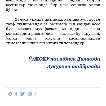
шароитида ишлатиладиган оддий хлорли
воситалар таъсирида бир неча сонияда ҳалок
бўлади.
Хулоса ўрнида айтганда, хантавирус глобал
хавф туғдирмайди ва ваҳимага ҳеч қандай асос
йўқ. Меҳнат муҳофазаси ва оддий гигиена
қоидаларига риоя қилиш — нафақат бу вирусдан,
балки барча юқумли касалликлардан
ҳимояланишнинг энг ишончли чорасидир.
ЎзЖОКУ талабаси Дилшода
Зукурова тайёрлади