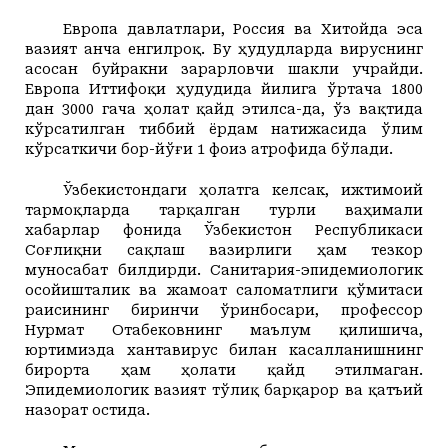
Европа давлатлари, Россия ва Хитойда эса
вазият анча енгилроқ. Бу ҳудудларда вируснинг
асосан буйракни зарарловчи шакли учрайди.
Европа Иттифоқи ҳудудида йилига ўртача 1800
дан 3000 гача ҳолат қайд этилса-да, ўз вақтида
кўрсатилган тиббий ёрдам натижасида ўлим
кўрсаткичи бор-йўғи 1 фоиз атрофида бўлади.
Ўзбекистондаги ҳолатга келсак, ижтимоий
тармоқларда тарқалган турли ваҳимали
хабарлар фонида Ўзбекистон Республикаси
Соғлиқни сақлаш вазирлиги ҳам тезкор
муносабат билдирди. Санитария-эпидемиологик
осойишталик ва жамоат саломатлиги қўмитаси
раисининг биринчи ўринбосари, профессор
Нурмат Отабековнинг маълум қилишича,
юртимизда хантавирус билан касалланишнинг
бирорта ҳам ҳолати қайд этилмаган.
Эпидемиологик вазият тўлиқ барқарор ва қатъий
назорат остида.