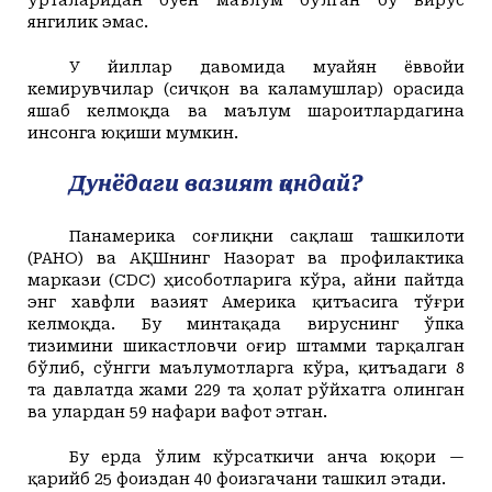
янгилик эмас.
У йиллар давомида муайян ёввойи
кемирувчилар (сичқон ва каламушлар) орасида
яшаб келмоқда ва маълум шароитлардагина
инсонга юқиши мумкин.
Дунёдаги вазият қандай?
Панамерика соғлиқни сақлаш ташкилоти
(PAHO) ва АҚШнинг Назорат ва профилактика
маркази (CDC) ҳисоботларига кўра, айни пайтда
энг хавфли вазият Америка қитъасига тўғри
келмоқда. Бу минтақада вируснинг ўпка
тизимини шикастловчи оғир штамми тарқалган
бўлиб, сўнгги маълумотларга кўра, қитъадаги 8
та давлатда жами 229 та ҳолат рўйхатга олинган
ва улардан 59 нафари вафот этган.
Бу ерда ўлим кўрсаткичи анча юқори —
қарийб 25 фоиздан 40 фоизгачани ташкил этади.