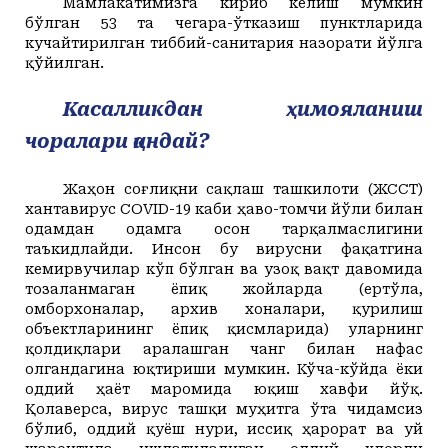
Мамлакатимизга кириб келиш мумкин
бўлган 53 та чегара-ўтказиш пунктларида
кучайтирилган тиббий-санитария назорати йўлга
қўйилган.
Касалликдан ҳимояланиш
чоралари қандай?
Жаҳон соғлиқни сақлаш ташкилоти (ЖССТ)
хантавирус COVID-19 каби ҳаво-томчи йўли билан
одамдан одамга осон тарқалмаслигини
таъкидлайди. Инсон бу вирусни фақатгина
кемирвучилар кўп бўлган ва узоқ вақт давомида
тозаланмаган ёпиқ жойларда (ертўла,
омборхоналар, архив хоналари, қурилиш
объектларининг ёпиқ қисмларида) уларнинг
қолдиқлари аралашган чанг билан нафас
олгандагина юқтириши мумкин. Кўча-кўйда ёки
оддий ҳаёт маромида юқиш хавфи йўқ.
Қолаверса, вирус ташқи муҳитга ўта чидамсиз
бўлиб, оддий қуёш нури, иссиқ ҳарорат ва уй