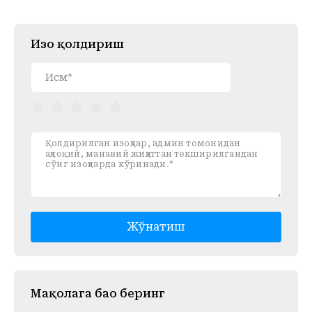
Изоҳ қолдириш
Жўнатиш
Mақолага баҳо беринг