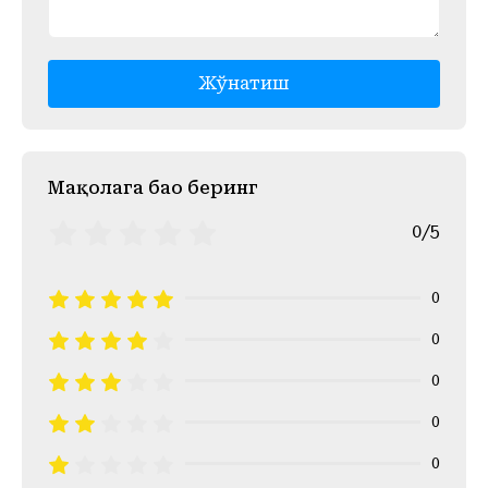
Жўнатиш
Mақолага баҳо беринг
0/5
0
0
0
0
0