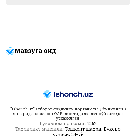
Мавзуга оид
"Ishonch.uz" ахборот-таҳлилий портали 2019 йилнинг 10
январида электрон ОАВ сифатида давлат рўйхатидан
ўтказилган.
Гувоҳнома рақами:
1263
Таҳририят манзили:
Тошкент шаҳри, Бухоро
кўчаси, 24-уй