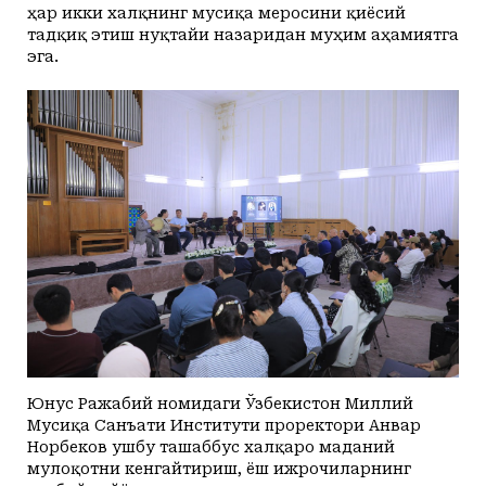
ҳар икки халқнинг мусиқа меросини қиёсий
тадқиқ этиш нуқтайи назаридан муҳим аҳамиятга
эга.
Юнус Ражабий номидаги Ўзбекистон Миллий
Мусиқа Санъати Институти проректори Анвар
Норбеков ушбу ташаббус халқаро маданий
мулоқотни кенгайтириш, ёш ижрочиларнинг