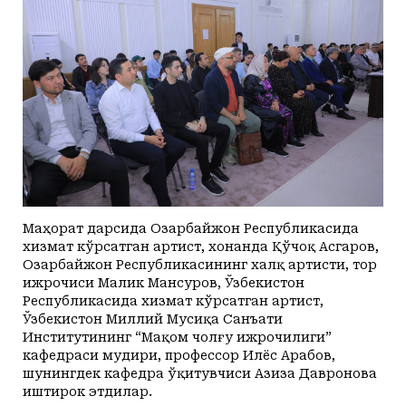
Маҳорат дарсида Озарбайжон Республикасида
хизмат кўрсатган артист, хонанда Қўчоқ Асгаров,
Озарбайжон Республикасининг халқ артисти, тор
ижрочиси Малик Мансуров, Ўзбекистон
Республикасида хизмат кўрсатган артист,
Ўзбекистон Миллий Мусиқа Санъати
Институтининг “Мақом чолғу ижрочилиги”
кафедраси мудири, профессор Илёс Арабов,
шунингдек кафедра ўқитувчиси Азиза Давронова
иштирок этдилар.