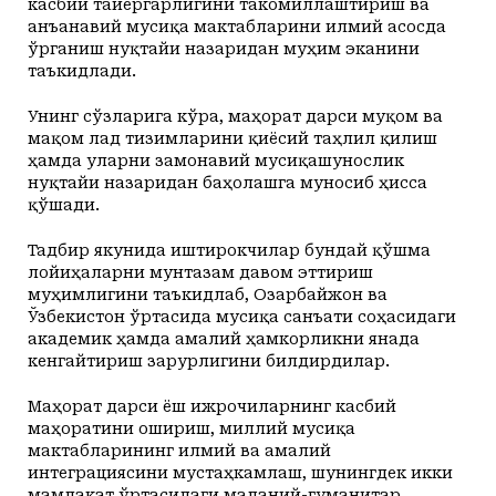
касбий тайёргарлигини такомиллаштириш ва
анъанавий мусиқа мактабларини илмий асосда
ўрганиш нуқтайи назаридан муҳим эканини
таъкидлади.
Унинг сўзларига кўра, маҳорат дарси муқом ва
мақом лад тизимларини қиёсий таҳлил қилиш
ҳамда уларни замонавий мусиқашунослик
нуқтайи назаридан баҳолашга муносиб ҳисса
қўшади.
Тадбир якунида иштирокчилар бундай қўшма
лойиҳаларни мунтазам давом эттириш
муҳимлигини таъкидлаб, Озарбайжон ва
Ўзбекистон ўртасида мусиқа санъати соҳасидаги
академик ҳамда амалий ҳамкорликни янада
кенгайтириш зарурлигини билдирдилар.
Маҳорат дарси ёш ижрочиларнинг касбий
маҳоратини ошириш, миллий мусиқа
мактабларининг илмий ва амалий
интеграциясини мустаҳкамлаш, шунингдек икки
мамлакат ўртасидаги маданий-гуманитар