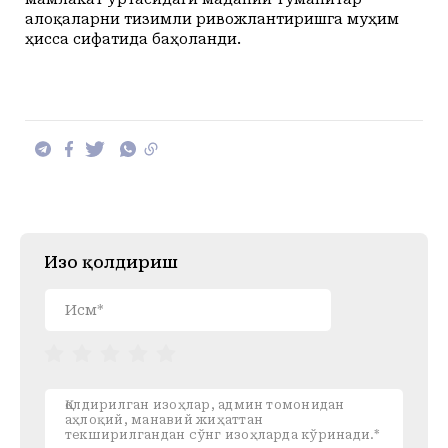
алоқаларни тизимли ривожлантиришга муҳим
ҳисса сифатида баҳоланди.
Изоҳ қолдириш