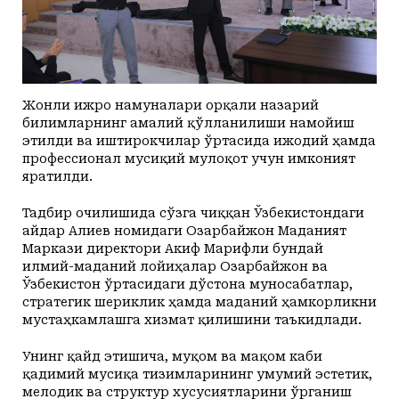
Жонли ижро намуналари орқали назарий
билимларнинг амалий қўлланилиши намойиш
этилди ва иштирокчилар ўртасида ижодий ҳамда
профессионал мусиқий мулоқот учун имконият
яратилди.
Тадбир очилишида сўзга чиққан Ўзбекистондаги
Ҳайдар Алиев номидаги Озарбайжон Маданият
Маркази директори Акиф Марифли бундай
илмий-маданий лойиҳалар Озарбайжон ва
Ўзбекистон ўртасидаги дўстона муносабатлар,
стратегик шериклик ҳамда маданий ҳамкорликни
мустаҳкамлашга хизмат қилишини таъкидлади.
Унинг қайд этишича, муқом ва мақом каби
қадимий мусиқа тизимларининг умумий эстетик,
мелодик ва структур хусусиятларини ўрганиш