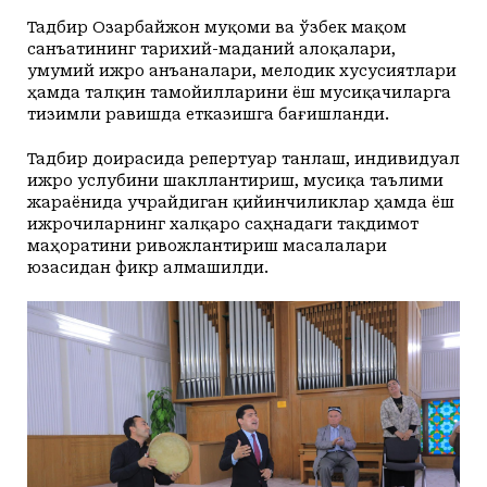
Тадбир Озарбайжон муқоми ва ўзбек мақом
санъатининг тарихий-маданий алоқалари,
умумий ижро анъаналари, мелодик хусусиятлари
ҳамда талқин тамойилларини ёш мусиқачиларга
тизимли равишда етказишга бағишланди.
Тадбир доирасида репертуар танлаш, индивидуал
ижро услубини шакллантириш, мусиқа таълими
жараёнида учрайдиган қийинчиликлар ҳамда ёш
ижрочиларнинг халқаро саҳнадаги тақдимот
маҳоратини ривожлантириш масалалари
юзасидан фикр алмашилди.