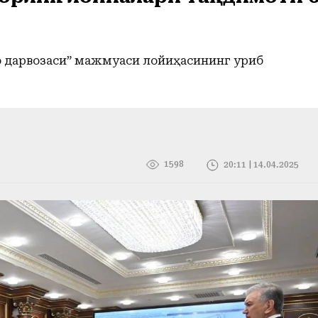
қ дарвозаси” мажмуаси лойиҳасининг қуриб
1598
20:11 | 14.04.2025