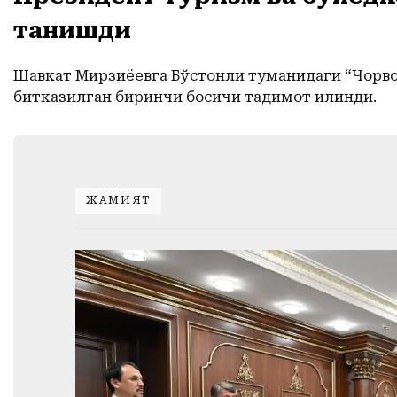
танишди
Шавкат Мирзиёевга Бўстонлиқ туманидаги “Чорво
битказилган биринчи босқичи тақдимот қилинди.
ЖАМИЯТ