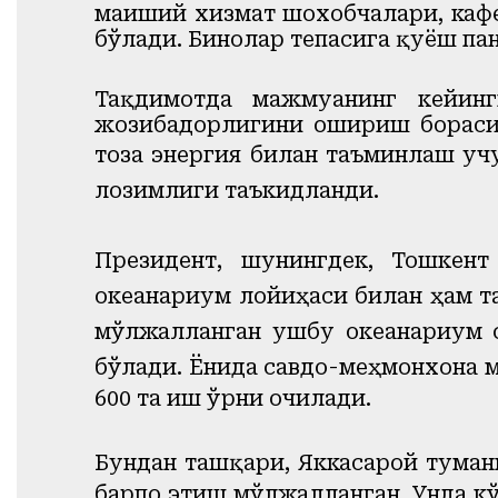
маиший хизмат шохобчалари, кафе 
бўлади. Бинолар тепасига қуёш па
Тақдимотда мажмуанинг кейинг
жозибадорлигини ошириш бораси
тоза энергия билан таъминлаш у
лозимлиги
таъкидланди.
Президент, шунингдек,
Тошкент
океанариум
лойиҳаси билан ҳам т
мўлжалланган ушбу океанариум с
бўлади.
Ёнида савдо-меҳмонхона 
600 та иш ўрни очилади.
Бундан ташқари
, Яккасарой тума
барпо этиш мўлжалланган. Унда кў