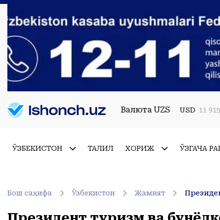
Валюта UZS
USD
11 915
ЎЗБЕКИСТОН
ТАҲЛИЛ
ХОРИЖ
ЎЗГАЧА РА
Бош саҳифа
Ўзбекистон
Жамият
Президен
Президент туризм ва бунёдк