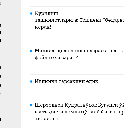
ҳ
Қурилиш
ташкилотларига: Тошкент “бедарвоз
н
керак!
и
ш
Миллиардлаб доллар харажатлар: ж
фойда ёки зарар?
н
а
Иккинчи тарсакини едик
н
г
Шерзодхон Қудратхўжа: Бугунги ўйи
имтиҳончи домла бўлмай йигитлари
и
тилайлик
т