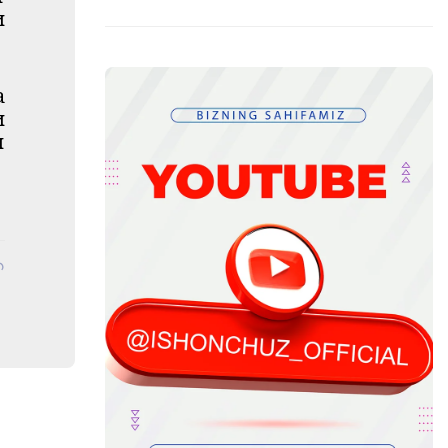
и
а
и
и