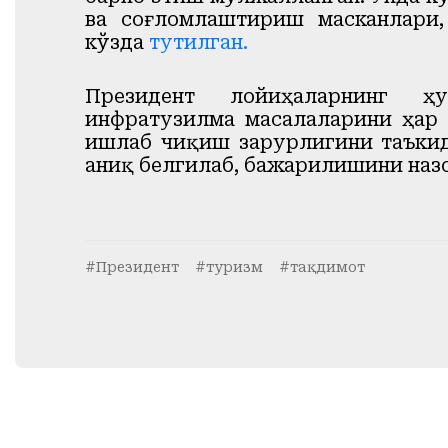
ва соғломлаштириш масканлари
кўзда
тутилган.
Президент лойиҳаларнинг ҳ
инфратузилма масалаларини ҳар 
ишлаб чиқиш зарурлигини таъкид
аниқ белгилаб, бажарилишини наз
#Президент
#туризм
#тақдимот