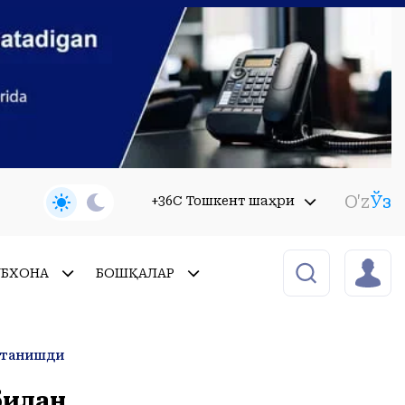
O'z
Ўз
+36C Тошкент шаҳри
УБХОНА
БОШҚАЛАР
 танишди
билан