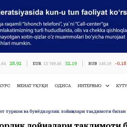
28.92
32.19
-0.18
.64
EUR
13 749.46
RUB
146.19
КУРС
МЕҲНАТ ҲУҚУҚИ
ҲОДИСА
ИНТЕРВЬЮ
КУТ
т туризм ва бунёдкорлик лойиҳалари тақдимоти билан
орлик лойиҳалари тақдимоти 