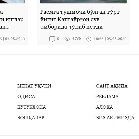
а
Расмга тушмоқчи бўлган тўрт
ки ишлар
йигит Каттақўрғон сув
ан
омборида чўкиб кетди
увчи
4786
5 | 03.08.2023
16:55 | 05.08.2023
0
иши
МЕҲНАТ ҲУҚУҚИ
САЙТ ҲАҚИДА
ҲОДИСА
РЕКЛАМА
КУТУБХОНА
АЛОҚА
БОШҚАЛАР
БИЗ ҲАҚИМИЗДА