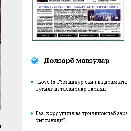
Долзарб мавзулар
“Love is…”: машҳур сақич ва драмати
туғилган тасвирлар тарихи
Газ, коррупция ва триллионлаб зарар.
ўнгланади?
а