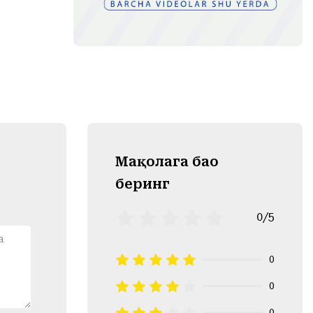
Mақолага баҳо
беринг
0/5
0
0
0