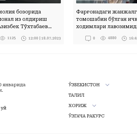
молия бозорида
Фарғонадаги жанжалг
онал из қолдириш
томошабин бўлган ич
Азизбек Тўхтабаев
ходимлари лавозимид
ҳбат
бўшатилди. Гумонлан
1125
4880
12:00 | 18.07.2023
16:4
0
қандай жазога тортил
мумкин?
10 январида
ЎЗБЕКИСТОН
н.
ТАҲЛИЛ
ХОРИЖ
-уй
ЎЗГАЧА РАКУРС