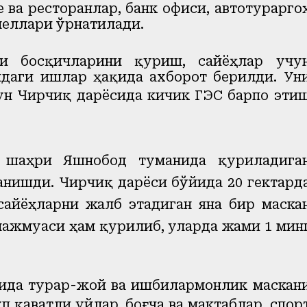
ва ресторанлар, банк офиси, автотурарго
неллари ўрнатилади.
и босқичларини қуриш, сайёҳлар учу
даги ишлар ҳақида ахборот берилди. Ун
чун Чирчиқ дарёсида кичик
ГЭС
барпо эти
 шаҳри Яшнобод туманида
қуриладига
анишди. Чирчиқ дарёси бўйида 20 гектард
айёҳларни жалб этадиган яна бир маска
мажмуаси ҳам қурилиб, уларда жами 1 мин
нида турар-жой ва ишбилармонлик маскан
п қаватли уйлар, боғча ва мактаблар, спор