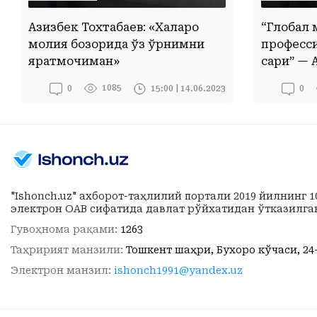
Азизбек Тохтабаев: «Халқаро
“Глобал 
молия бозорида ўз ўрнимни
професси
яратмоқчиман»
сари” — 
билан су
1085
15:00 | 14.06.2023
0
0
"Ishonch.uz" ахборот-таҳлилий портали 2019 йилнинг 
электрон ОАВ сифатида давлат рўйхатидан ўтказилга
Гувоҳнома рақами:
1263
Таҳририят манзили:
Тошкент шаҳри, Бухоро кўчаси, 24
Электрон манзил:
ishonch1991@yandex.uz