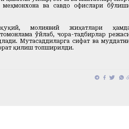
, меҳмонхона ва савдо офислари бўлиш
уқуқий, молиявий жиҳатлари ҳамд
томонлама ўйлаб, чора-тадбирлар режас
лади. Мутасаддиларга сифат ва муддатн
орат қилиш топширилди.