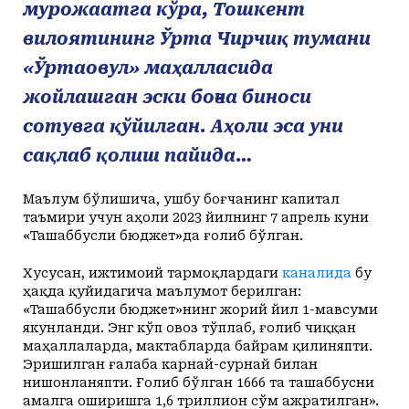
мурожаатга кўра, Тошкент
вилоятининг Ўрта Чирчиқ тумани
«Ўртаовул» маҳалласида
жойлашган эски боғча биноси
сотувга қўйилган. Аҳоли эса уни
сақлаб қолиш пайида…
Маълум бўлишича, ушбу боғчанинг капитал
таъмири учун аҳоли 2023 йилнинг 7 апрель куни
«Ташаббусли бюджет»да ғолиб бўлган.
Хусусан, ижтимоий тармоқлардаги
каналида
бу
ҳақда қуйидагича маълумот берилган:
«Ташаббусли бюджет»нинг жорий йил 1-мавсуми
якунланди. Энг кўп овоз тўплаб, ғолиб чиққан
маҳаллаларда, мактабларда байрам қилиняпти.
Эришилган ғалаба карнай-сурнай билан
нишонланяпти. Ғолиб бўлган 1666 та ташаббусни
амалга оширишга 1,6 триллион сўм ажратилган».