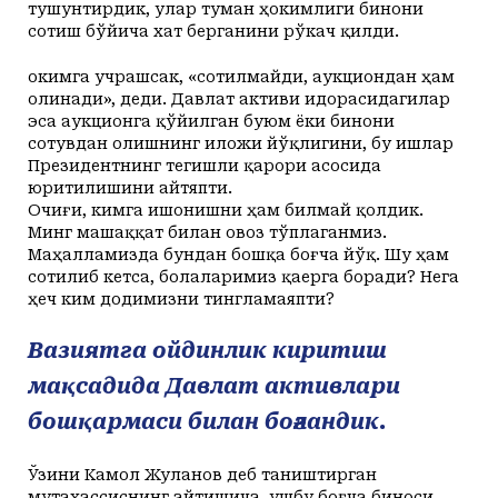
тушунтирдик, улар туман ҳокимлиги бинони
сотиш бўйича хат берганини рўкач қилди.
Ҳокимга учрашсак, «сотилмайди, аукциондан ҳам
олинади», деди. Давлат активи идорасидагилар
эса аукционга қўйилган буюм ёки бинони
сотувдан олишнинг иложи йўқлигини, бу ишлар
Президентнинг тегишли қарори асосида
юритилишини айтяпти.
Очиғи, кимга ишонишни ҳам билмай қолдик.
Минг машаққат билан овоз тўплаганмиз.
Маҳалламизда бундан бошқа боғча йўқ. Шу ҳам
сотилиб кетса, болаларимиз қаерга боради? Нега
ҳеч ким додимизни тингламаяпти?
Вазиятга ойдинлик киритиш
мақсадида Давлат активлари
бошқармаси билан боғландик.
Ўзини Камол Жуланов деб таништирган
мутахассиснинг айтишича, ушбу боғча биноси