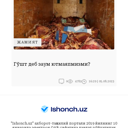
ЖАМИЯТ
Ф
Гўшт деб заққум ютмаяпмизми?
б
л
Г
0
16:29 | 05.08.2023
4782
т
"Ishonch.uz" ахборот-таҳлилий портали 2019 йилнинг 10
январида электрон ОАВ сифатида давлат рўйхатидан