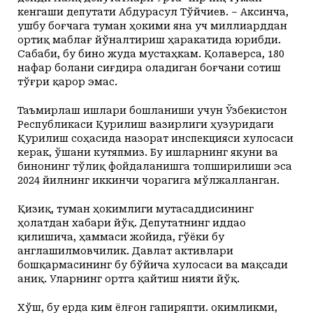
кенгаши депутати Абдурасул Тўйчиев. – Аксинча,
ушбу боғчага туман ҳокими яна уч миллиарддан
ортиқ маблағ йўналтириш ҳаракатида юрибди.
Сабаби, бу бино жуда мустаҳкам. Қолаверса, 180
нафар болани сиғдира оладиган боғчани сотиш
тўғри қарор эмас.
Таъмирлаш ишлари бошланиши учун Ўзбекистон
Республикаси Қурилиш вазирлиги ҳузуридаги
Қурилиш соҳасида назорат инспекцияси хулосаси
керак, ўшани кутяпмиз. Бу ишларнинг якуни ва
бинонинг тўлиқ фойдаланишга топширилиши эса
2024 йилнинг иккинчи чорагига мўлжалланган.
Қизиқ, туман ҳокимлиги мутасаддисининг
ҳолатдан хабари йўқ. Депутатнинг иддао
қилишича, ҳаммаси жойида, гўёки бу
англашилмовчилик. Давлат активлари
бошқармасининг бу бўйича хулосаси ва мақсади
аниқ. Уларнинг ортга қайтиш нияти йўқ.
Хўш, бу ерда ким ёлғон гапиряпти. Ҳокимликми,