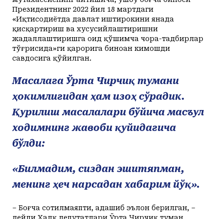
Президентнинг 2022 йил 18 мартдаги
«Иқтисодиётда давлат иштирокини янада
қисқартириш ва хусусийлаштиришни
жадаллаштиришга оид қўшимча чора-тадбирлар
тўғрисида»ги қарорига биноан кимошди
савдосига қўйилган.
Масалага Ўрта Чирчиқ тумани
ҳокимлигидан ҳам изоҳ сўрадик.
Қурилиш масалалари бўйича масъул
ходимнинг жавоби қуйидагича
бўлди:
«Билмадим, сиздан эшитяпман,
менинг ҳеч нарсадан хабарим йўқ».
– Боғча сотилмаяпти, адашиб эълон берилган, –
дейди Халқ депутатлари Ўрта Чирчиқ туман