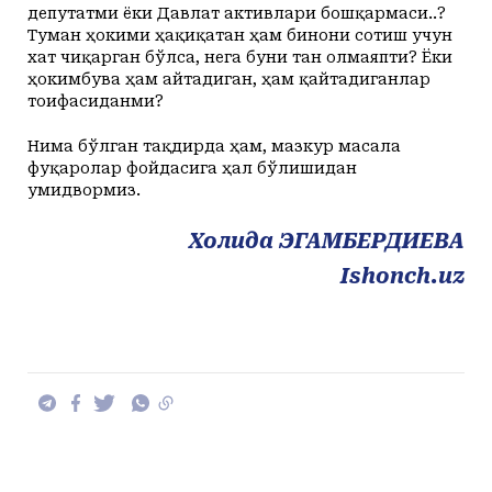
депутатми ёки Давлат активлари бошқармаси..?
Туман ҳокими ҳақиқатан ҳам бинони сотиш учун
хат чиқарган бўлса, нега буни тан олмаяпти? Ёки
ҳокимбува ҳам айтадиган, ҳам қайтадиганлар
тоифасиданми?
Нима бўлган тақдирда ҳам, мазкур масала
фуқаролар фойдасига ҳал бўлишидан
умидвормиз.
Холида ЭГАМБЕРДИЕВА
Ishonch.uz