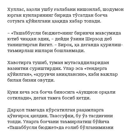
Хуллас, аҳоли ушбу ғалабани нишонлаб, шодумон
юрган кунларининг бирида тўсатдан боғча
сотувга қўйилгани ҳақида хабар топади.
– «Ташаббусли бюджет»нинг биринчи мавсумида
ютиб чиққан эдик, – дейди ўзини Шерзод деб
таништирган йигит. – Бироқ, ҳа деганда қурилиш-
таъмирлаш ишлари бошланмади.
Хавотирга тушиб, туман мутасаддиларидан
вазиятни суриштирдик. Улар эса «тендерга
қўйилган», «қурувчи аниқлансин», каби важлар
билан бизни овутди.
Куни кеча эса боғча биносига «Аукцион орқали
сотилади», деган тамға босиб кетди.
Дарҳол тамғада кўрсатилган рақамларга
қўнғироқ қилдик. Таассуфки, бу ўз тасдиғини
топди. Уларга боғчани таъмирлатиш бўйича
«Ташаббусли бюджет»да ғолиб бўлганимизни