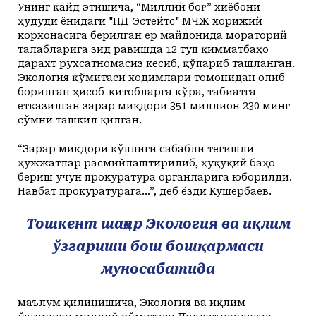
Унинг қайд этишича, “Миллий боғ” хиёбони
ҳудуди ёнидаги "ПД Эстейтс" МЧЖ хорижий
корхонасига берилган ер майдонида мораторий
талабларига зид равишда 12 туп қимматбаҳо
дарахт рухсатномасиз кесиб, қўпариб ташланган.
Экология қўмитаси ходимлари томонидан олиб
борилган ҳисоб-китобларга кўра, табиатга
етказилган зарар миқдори 351 миллион 230 минг
сўмни ташкил қилган.
“Зарар миқдори кўплиги сабабли тегишли
ҳужжатлар расмийлаштирилиб, ҳуқуқий баҳо
бериш учун прокуратура органларига юборилди.
Навбат прокуратурага…”, деб ёзди Кушербаев.
Тошкент шаҳар Экология ва иқлим
ўзгариши бош бошқармаси
муносабатида
маълум қилинишича, Экология ва иқлим