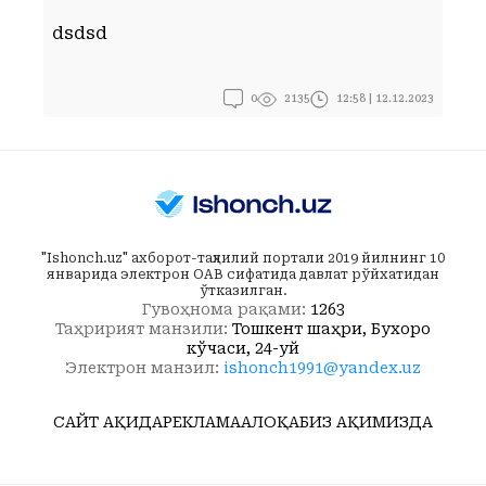
Д
dsdsd
ў
0
12:58 | 12.12.2023
2135
"Ishonch.uz" ахборот-таҳлилий портали 2019 йилнинг 10
январида электрон ОАВ сифатида давлат рўйхатидан
ўтказилган.
Гувоҳнома рақами:
1263
Таҳририят манзили:
Тошкент шаҳри, Бухоро
кўчаси, 24-уй
Электрон манзил:
ishonch1991@yandex.uz
САЙТ ҲАҚИДА
РЕКЛАМА
АЛОҚА
БИЗ ҲАҚИМИЗДА