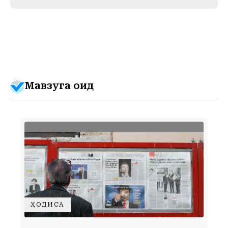
Мавзуга оид
ҲОДИСА