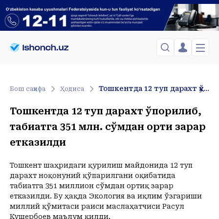
ЎЗБЕКИСТОН
TOSHKENT
Менинг саҳифам
Тошкентда 12 туп дарахт қўпорилиб, табиатга 351 млн. сўмдан ортиқ зарар етказилди
Бош саҳифа
Ҳодиса
Сиёсат
Менинг жавоним
ТАҲЛИЛ
Toshkent Shahar
Тошкентда 12 туп дарахт қўпорилиб,
Сақланганлар
Chiqish
Спорт
Dushanba, 10-August
табиатга 351 млн. сўмдан ортиқ зарар
ХОРИЖ
Telefon raqamingizni kiritng
+37
C
Иқтисод
етказилди
Tasdiqlash kodini SMS orqali yuboramiz
Жамият
ЎЗГАЧА РАКУРС
Сиёсат
Тошкент шаҳридаги қурилиш майдонида 12 туп
МЕҲНАТ ҲУҚУҚИ
Иқтисод
Hozir
12:00
13:00
14:00
15:00
16:00
17:00
18:00
19:00
2
дарахт ноқонуний қўпарилгани оқибатида
+37
C
+38
C
+37
C
+37
C
+36
C
+37
C
+37
C
+36
C
+34
C
+
табиатга 351 миллион сўмдан ортиқ зарар
ҲОДИСА
етказилди. Бу ҳақда Экология ва иқлим ўзгариши
миллий қўмитаси раиси маслаҳатчиси Расул
ИНТЕРВЬЮ
Кушербоев маълум қилди.