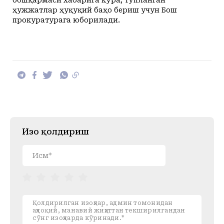
бошқармаси хабарига кўра, тўпланган
ҳужжатлар ҳуқуқий баҳо бериш учун Бош
прокуратурага юборилади.
Изоҳ қолдириш