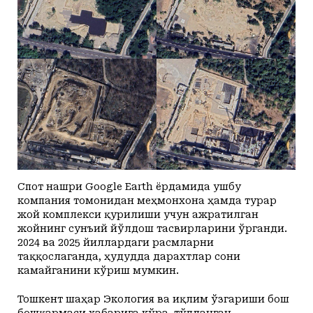
Спот нашри Google Earth ёрдамида ушбу
компания томонидан меҳмонхона ҳамда турар
жой комплекси қурилиши учун ажратилган
жойнинг сунъий йўлдош тасвирларини ўрганди.
2024 ва 2025 йиллардаги расмларни
таққослаганда, ҳудудда дарахтлар сони
камайганини кўриш мумкин.
Тошкент шаҳар Экология ва иқлим ўзгариши бош