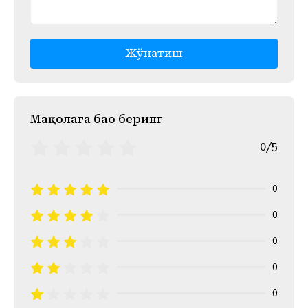
Жўнатиш
Mақолага баҳо беринг
0/5
0
0
0
0
0