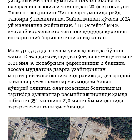
ўзгариши миллий қўмитаси Давлат экологик
назорат инспекцияси томонидан 20 февраль куни
Тошкент шаҳрининг Чилонзор туманида рейд
тадбири ўтказилганда, Байналминал кўчаси 102А-
уй манзилида жойлашган, "ПД Эстейтс" МЧЖ
хусусий корхонасига тегишли ҳудудда қурилиш
ишлари олиб борилаётгани аниқланган.
Мазкур ҳудудда соғлом ўсиш ҳолатида бўлган
жами 12 туп дарахт, шундан 9 тупи президентнинг
2021 йил 30 декабрдаги фармонининг 2-бандига
асосан муддатсиз даврга узайтирилган
мораторий талабларига зид равишда, ҳеч қандай
тегишли рухсатномаларсиз илдизи билан
қўпориб олинган. Ҳолат юзасидан белгиланган
тартибда ҳужжатлар расмийлаштирилди ҳамда
табиатга 351 миллион 230 минг сўм миқдорида
зарар етказилгани ҳисобланди.