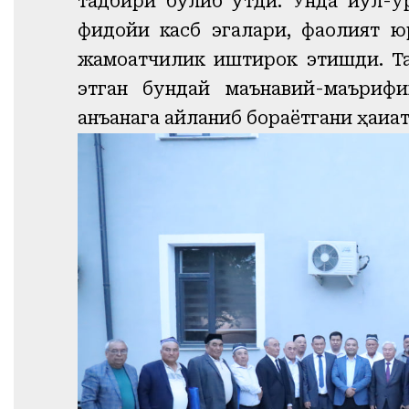
тадбири бўлиб ўтди. Унда йўл-қу
фидойи касб эгалари, фаолият ю
жамоатчилик иштирок этишди. Та
этган бундай маънавий-маъриф
анъанага айланиб бораётгани ҳақиқат