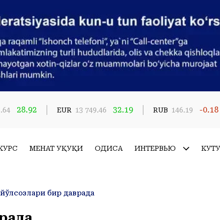
28.92
32.19
-0.18
.64
EUR
13 749.46
RUB
146.19
КУРС
МЕҲНАТ ҲУҚУҚИ
ҲОДИСА
ИНТЕРВЬЮ
КУТ
 йўлсозлари бир даврада
врада