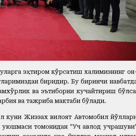
 уларга эҳтиром кўрсатиш халқимизнинг қон
иятларимиздан биридир. Бу биринчи навбатд
ғамхўрлик ва эътиборни кучайтириш бўлса
арбия ва тажриба мактаби бўлади.
ел куни Жиззах вилоят Автомобил йўллар
а уюшмаси томонидан ”Уч авлод учрашуви