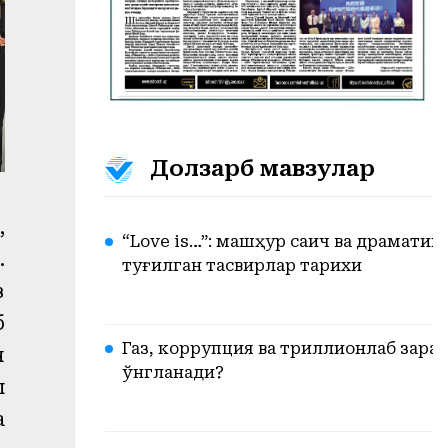
Долзарб мавзулар
,
“Love is…”: машҳур сақич ва драмати
.
туғилган тасвирлар тарихи
з
б
Газ, коррупция ва триллионлаб зарар.
н
ўнгланади?
л
а