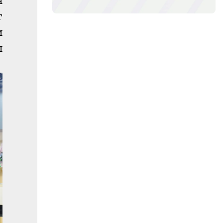
н
г
м
л