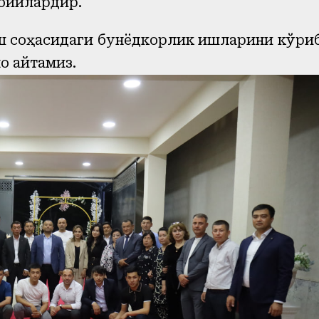
доийлардир.
ш соҳасидаги бунёдкорлик ишларини кўри
о айтамиз.