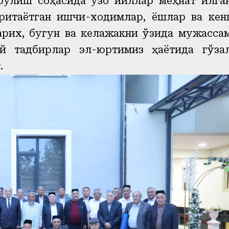
рулиш соҳасида узоқ йиллар меҳнат қилга
ритаётган ишчи-ходимлар, ёшлар ва кен
рих, бугун ва келажакни ўзида мужасса
ий тадбирлар эл-юртимиз ҳаётида гўза
.