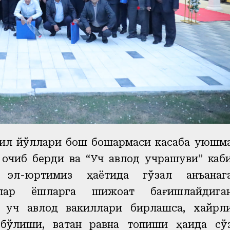
ил йўллари бош бошқармаси
к
асаба уюшм
 очиб берди ва “Уч авлод учрашуви” каб
 эл-юртимиз ҳаётида гўзал анъанаг
рлар ёшларга шижоат бағишлайдига
, уч авлод вакиллари бирлашса, хайрл
бўлиши, ватан равнақ топиши ҳақида сў