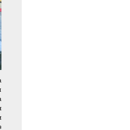
а
и
а
н
и
з