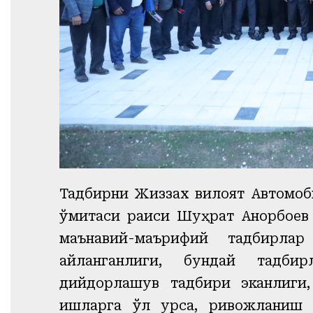
Тадбирни Жиззах вилоят Автомоб
қўмитаси раиси Шуҳрат Анорбоев
маънавий-маърифий тадбирлар
айланганлиги, бундай тадби
дийдорлашув тадбири эканлиги
ишларга қўл урса, ривожланиш 