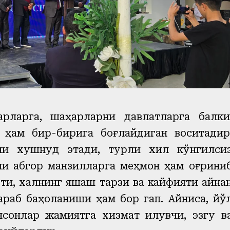
арларга, шаҳарларни давлатларга балки
 ҳам бир-бирига боғлайдиган воситадир
ни хушнуд этади, турли хил кўнгилси
ли абгор манзилларга меҳмон ҳам оғрини
ёти, халқнинг яшаш тарзи ва кайфияти айна
раб баҳоланиши ҳам бор гап. Айниқса, йў
сонлар жамиятга хизмат қилувчи, эзгу в