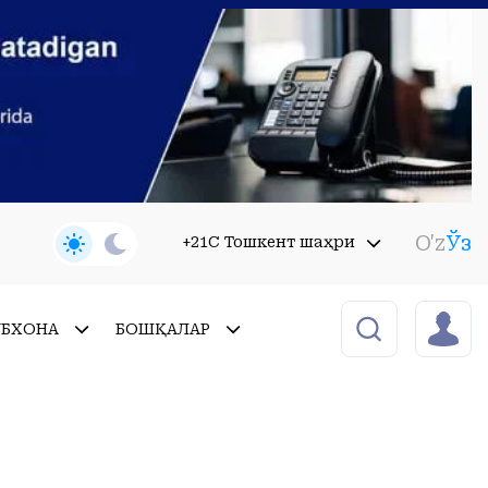
O'z
Ўз
+21C Тошкент шаҳри
УБХОНА
БОШҚАЛАР