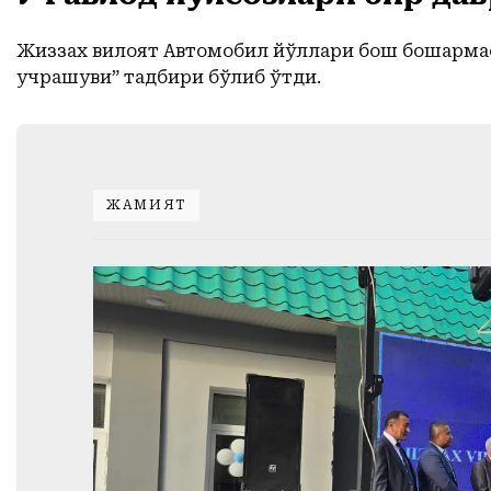
Жиззах вилоят Автомобил йўллари бош бошқарма
учрашуви” тадбири бўлиб ўтди.
ЖАМИЯТ