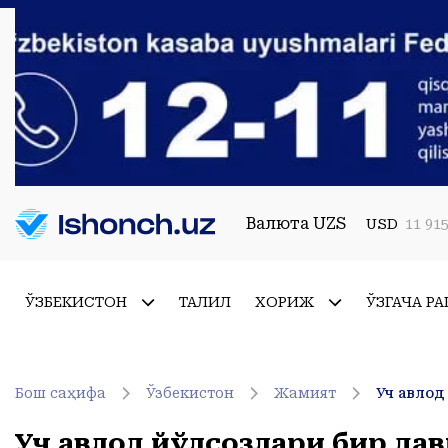
Валюта UZS
USD
11 915
ЎЗБЕКИСТОН
ТАҲЛИЛ
ХОРИЖ
ЎЗГАЧА РА
Бош саҳифа
Ўзбекистон
Жамият
Уч авлод
Уч авлод йўлсозлари бир да