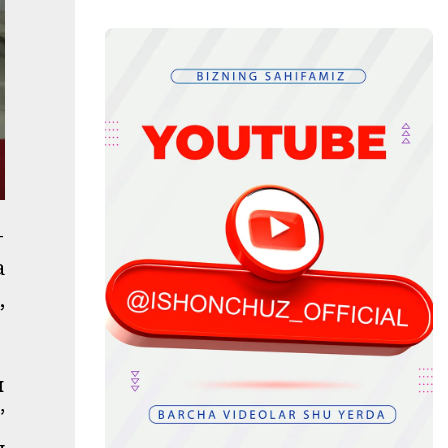
-
а
,
и
”