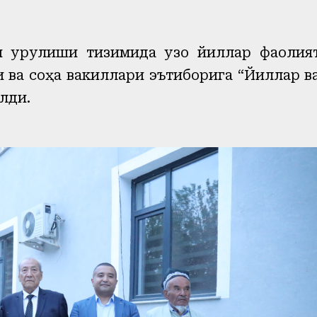
 қурулиши тизимида узоқ йиллар фаолия
 ва соҳа вакиллари эътиборига “Йиллар в
лди.