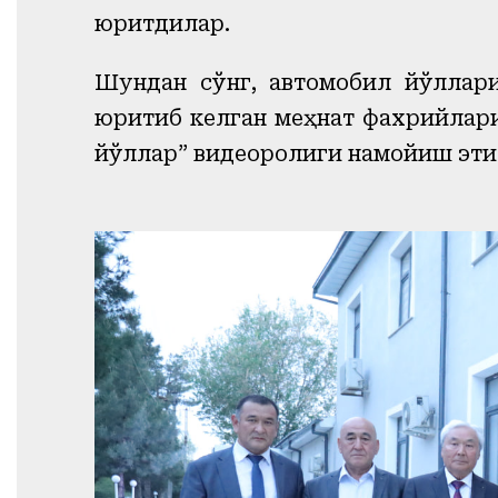
юритдилар.
Шундан сўнг, автомобил йўллари
юритиб келган меҳнат фахрийлари
йўллар” видеоролиги намойиш эти