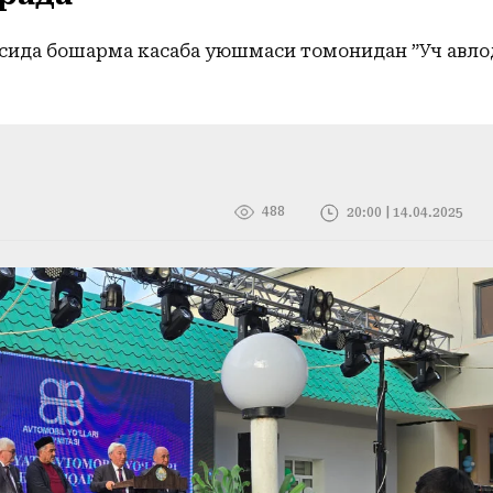
сида бошқарма касаба уюшмаси томонидан ”Уч авло
488
20:00 | 14.04.2025