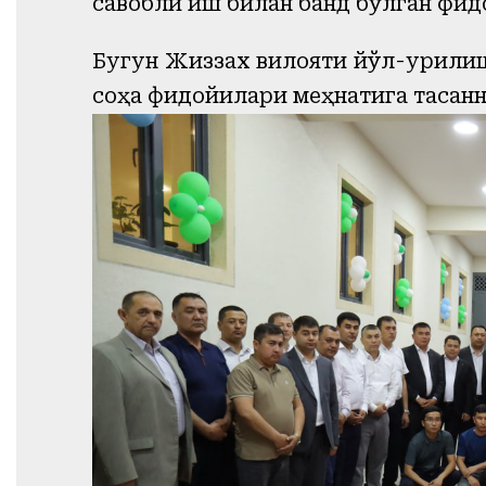
савобли иш билан банд бўлган фи
Бугун Жиззах вилояти йўл-қурили
соҳа фидойилари меҳнатига тасанн