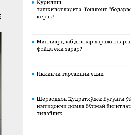
Қурилиш
ташкилотларига: Тошкент “бедарвоз
б
керак!
Миллиардлаб доллар харажатлар: ж
фойда ёки зарар?
Иккинчи тарсакини едик
Шерзодхон Қудратхўжа: Бугунги ўйи
имтиҳончи домла бўлмай йигитлари
тилайлик