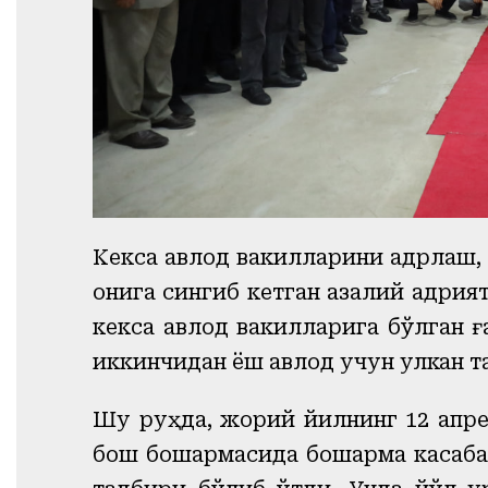
Кекса авлод вакилларини қадрлаш,
қонига сингиб кетган азалий қадр
кекса авлод вакилларига бўлган 
иккинчидан ёш авлод учун улкан т
Шу руҳда, жорий йилнинг 12 апр
бош бошқармасида бошқарма
к
асаб