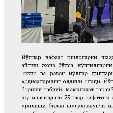
Йўллар нафақат қишлоқларни шаҳ
айтиш жоиз бўлса, кўнгилларни
Текис ва равон йўллар диллар
ҳодисаларнинг олдини олади. Йў
бориши табиий. Мамалакат тараққи
шу манзилдаги йўллар сифатига қа
қурилиши билан шуғулланувчи ин