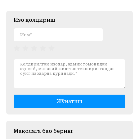
Изоҳ қолдириш
Жўнатиш
Mақолага баҳо беринг