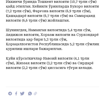
Иккинчи ўринда Тошкент вилояти (10,7 трлн сўм)
қайд этилган. Кейинги ўринларда Бухоро вилояти
(7,2 трлн сўм), Фарғона вилояти (6,9 трлн сўм),
Қашқадарё вилояти (6,7 трлн сўм) ва Самарқанд
вилояти (6,6 трлн сўм) жойлашган.
Шунингдек, Наманган вилоятида 5,4 трлн сўм,
Андижон вилояти, Хоразм вилояти ва Сурхондарё
вилоятида ҳар бири 5,3 трлн сўм,
Қорақалпоғистон Республикасида 5,2 трлн сўмлик
қурилиш ишлари бажарилган.
Қуйи кўрсаткичлар Навоий вилояти (4,1 трлн
сўм), Жиззах вилояти (3,2 трлн сўм) ва Сирдарё
вилояти (2,2 трлн сўм) ҳиссасига тўғри келади.