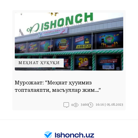
МЕҲНАТ ҲУҚУҚИ
Мурожаат: “Меҳнат ҳуқуқимиз
Ў
топталаяпти, масъуллар жим…”
к
0
16:16 | 05.08.2023
3460