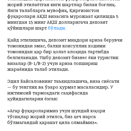
жорий этилаётган янги шартлар билан боғлиқ.
Янги талабларга мувофиқ, Қирғизистон
фуқаролари АҚШ визасига мурожаат қилишда 5
мингдан 15 минг АҚШ долларигача депозит
қўйишлари шарт
бўлади.
Қайд этилишича, депозит миқдори ариза берувчи
томонидан эмас, балки консуллик ходими
томонидан ҳар бир ҳолат алоҳида тартибда
белгиланади. Ушбу депозит бизнес ёки туристик
визалар (B-1/B-2) учун ариза топшириш
жараёнида талаб этилади.
Эдил Байсаловнинг таъкидлашича, виза сиёсати
— бу тенглик ва ўзаро ҳурмат масаласидир. У
ижтимоий тармоқдаги саҳифасида
қуйидагиларни ёзган:
«Агар фуқароларимиз учун шундай юқори
тўсиқлар жорий этилса, биз ҳеч нарса
бўлмагандай ҳаракат қила олмаймиз».