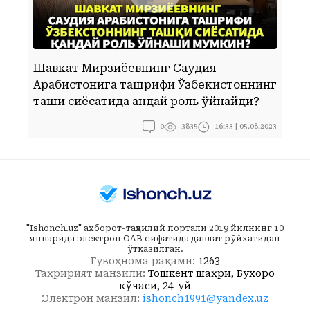
Шавкат Мирзиёевнинг Саудия
Арабистонига ташрифи Ўзбекистоннинг
Б
ташқи сиёсатида қандай роль ўйнайди?
0
16:33 | 05.08.2023
3835
"Ishonch.uz" ахборот-таҳлилий портали 2019 йилнинг 10
январида электрон ОАВ сифатида давлат рўйхатидан
ўтказилган.
Гувоҳнома рақами:
1263
Таҳририят манзили:
Тошкент шаҳри, Бухоро
кўчаси, 24-уй
Электрон манзил:
ishonch1991@yandex.uz