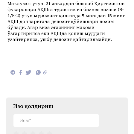
Маълумот учун: 21 январдан бошлаб Қирғизистон
фуқаролари АҚШга туристик ва бизнес визаси (B-
1/B-2) учун мурожаат қилганда 5 мингдан 15 минг
АҚШ долларигача депозит қўйишлари лозим
бўлади. Агар виза эгасининг мақоми
ўзгартирилса ёки АҚШда қолиш муддати
узайтирилса, ушбу депозит қайтарилмайди.
Изоҳ қолдириш