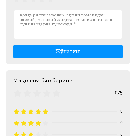
Жўнатиш
Mақолага баҳо беринг
0/5
0
0
0