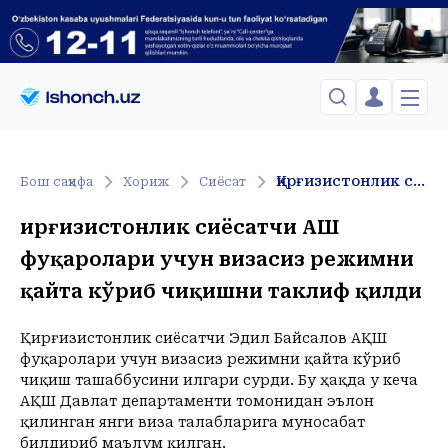
ЎЗБЕКИСТОН
TOSHKENT
Менинг саҳифам
Қирғизистонлик сиёсатчи АҚШ фуқаролари учун визасиз режимни қайта кўриб чиқишни таклиф қилди
Бош саҳифа
Хориж
Сиёсат
Сиёсат
Менинг жавоним
ТАҲЛИЛ
Toshkent Shahar
Қирғизистонлик сиёсатчи АҚШ
Сақланганлар
Chiqish
Спорт
Yakshanba, 09-August
фуқаролари учун визасиз режимни
ХОРИЖ
Telefon raqamingizni kiritng
+27
C
Иқтисод
қайта кўриб чиқишни таклиф қилди
Tasdiqlash kodini SMS orqali yuboramiz
Жамият
ЎЗГАЧА РАКУРС
Сиёсат
Қирғизистонлик сиёсатчи Эдил Байсалов АҚШ
МЕҲНАТ ҲУҚУҚИ
Иқтисод
Hozir
09:00
10:00
11:00
12:00
13:00
14:00
15:00
16:00
1
фуқаролари учун визасиз режимни қайта кўриб
+27
C
+31
C
+33
C
+35
C
+37
C
+36
C
+36
C
+37
C
+37
C
+
чиқиш ташаббусини илгари сурди. Бу ҳақда у кеча
ҲОДИСА
АҚШ Давлат департаменти томонидан эълон
қилинган янги виза талабларига муносабат
ИНТЕРВЬЮ
билдириб маълум қилган.