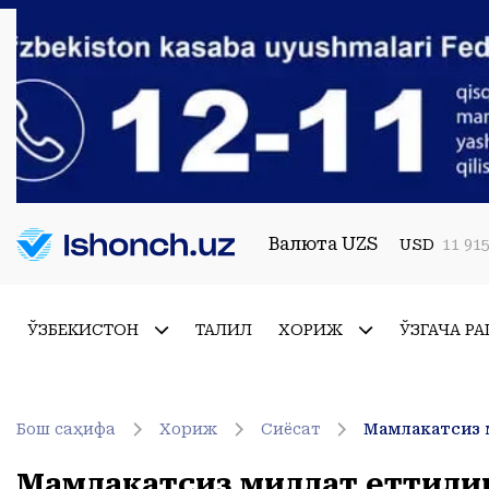
Валюта UZS
USD
11 915
ЎЗБЕКИСТОН
ТАҲЛИЛ
ХОРИЖ
ЎЗГАЧА РА
Бош саҳифа
Хориж
Сиёсат
Мамлакатсиз 
Мамлакатсиз миллат еттили