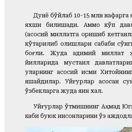
Дунё бўйлаб 10-15 млн нафарга 
яхши билишади. Аммо кўп давл
(асосий миллатга қоришиб кетганл
кўтарилиб қолишлари сабаби сўнг
боғлиқ. Жуда қадимий миллат 
йилларида мустақил давлатлар
уларнинг асосий қисми Хитойни
яшайдилар. Уйғурлар асосан с
ўзбекларга жуда яқин халқ.
Уйғурлар ўтмишнинг Аҳмад Юг
каби буюк инсонларини ўз аждодл