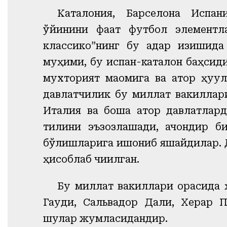
Каталония, Барселона Испан
ўйинини фақат футбол элемент
классико”нинг бу қадар қизишид
муҳими, бу испан-каталон баҳсид
мухторият мақомига ва қатор ҳуқу
давлатчилик бу миллат вакиллари
Италия ва бошқа қатор давлатлар
тилини эъзозлашади, қачондир б
бўлишларига ишониб яшайдилар. Д
ҳисоблаб
чиқилган
.
Бу миллат вакиллари орасида 
Гауди, Сальвадор Дали, Херар П
шулар жумласидандир.