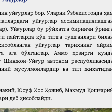
яқин уйғурлар
бор
. Уларни Ўзбекистонда ҳа
атлардаги уйғурлар ассимилациялашга
ар). Уйғурлар бу рўйхатга биринчи ўринг
ги пайтларда кўп тилга тушганлари била
ҳисобланган уйғурлар тарихнинг айри
ига эга бўлганлар. Аммо ҳозирги кунд
нг Шинжон-Уйғур автоном республикасид
унний мусулмонлардир ва тил жиҳатида
накий, Юсуф Хос Ҳожиб, Маҳмуд Қошғари
ари деб ҳисоблайди.