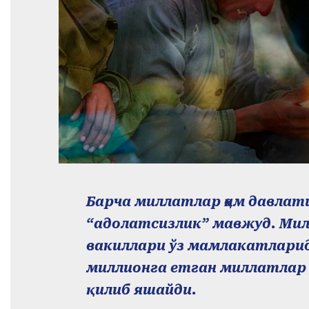
Барча миллатлар ҳам давлатиг
“адолатсизлик” мавжуд. Ми
вакиллари ўз мамлакатларид
миллионга етган миллатлар 
қилиб яшайди.