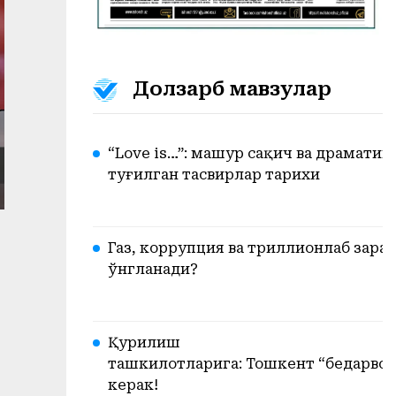
Долзарб мавзулар
“Love is…”: машҳур сақич ва драматик
туғилган тасвирлар тарихи
Газ, коррупция ва триллионлаб зарар.
ўнгланади?
Қурилиш
ташкилотларига: Тошкент “бедарвоза
керак!