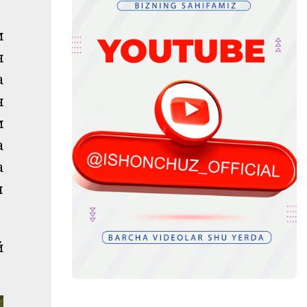
м
н
а
н
м
а
а
н
й