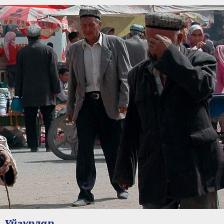
Уйғурлар