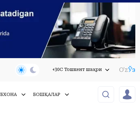
O'z
Ўз
+30C Тошкент шаҳри
УБХОНА
БОШҚАЛАР