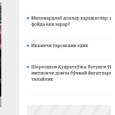
Миллиардлаб доллар харажатлар: жа
фойда ёки зарар?
Иккинчи тарсакини едик
Шерзодхон Қудратхўжа: Бугунги ўйи
имтиҳончи домла бўлмай йигитларим
тилайлик