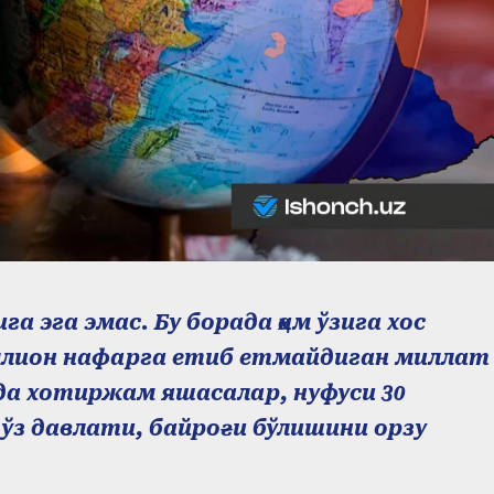
а эга эмас. Бу борада ҳам ўзига хос
ллион нафарга етиб етмайдиган миллат
а хотиржам яшасалар, нуфуси 30
ўз давлати, байроғи бўлишини орзу