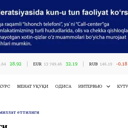
28.92
32.19
-0.18
.64
EUR
13 749.46
RUB
146.19
КУРС
МЕҲНАТ ҲУҚУҚИ
ҲОДИСА
ИНТЕРВЬЮ
КУТ
миллат еттилиги
ги