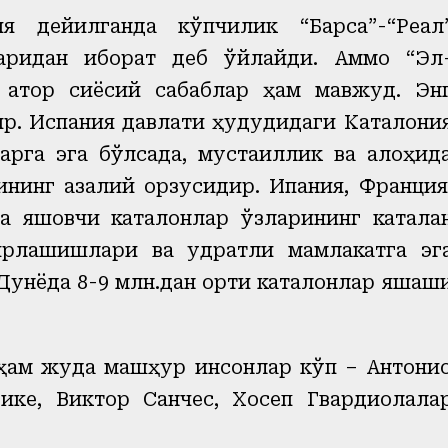
ия дейилганда кўпчилик “Барса”-“Реал
ларидан иборат деб ўйлайди. Аммо “Эл
а қатор сиёсий сабаблар ҳам мавжуд. Эн
ир. Испания давлати ҳудудидаги Каталони
қларга эга бўлсада, мустақиллик ва алоҳид
нинг азалий орзусидир. Ипания, Франция
да яшовчи каталонлар ўзларининг катала
ирлашишлари ва қудратли мамлакатга эг
унёда 8-9 млн.дан ортиқ каталонлар яшаш
ҳам жуда машҳур инсонлар кўп – Антони
ике, Виктор Санчес, Хосеп Гвардиолала