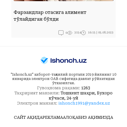
Фарзандлар отасига алимент
С
тўлайдиган бўлди
ш
0
16:15 | 05.08.2023
3154
"Ishonch.uz" ахборот-таҳлилий портали 2019 йилнинг 10
январида электрон ОАВ сифатида давлат рўйхатидан
ўтказилган.
Гувоҳнома рақами:
1263
Таҳририят манзили:
Тошкент шаҳри, Бухоро
кўчаси, 24-уй
Электрон манзил:
ishonch1991@yandex.uz
САЙТ ҲАҚИДА
РЕКЛАМА
АЛОҚА
БИЗ ҲАҚИМИЗДА