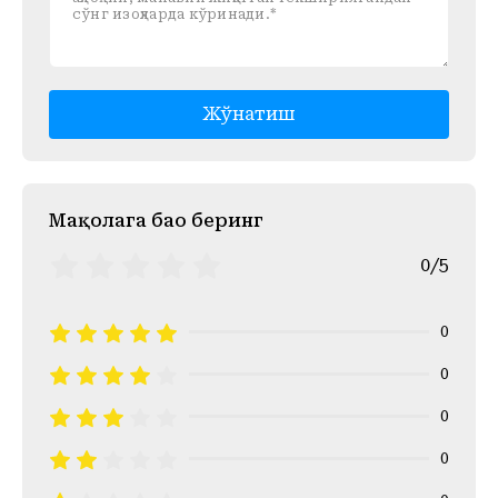
Жўнатиш
Mақолага баҳо беринг
0/5
0
0
0
0