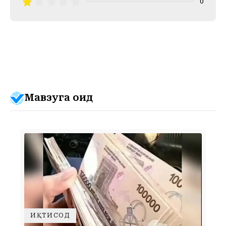
0
Мавзуга оид
ИҚТИСОД