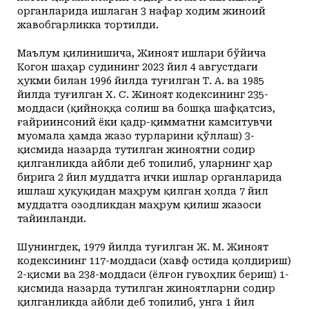
органларида ишлаган 3 нафар ходим жиноий
жавобгарликка тортилди.
Маълум қилинишича, Жиноят ишлари бўйича
Когон шаҳар судининг 2023 йил 4 августдаги
ҳукми билан 1996 йилда туғилган Т. А. ва 1985
йилда туғилган Х. С. Жиноят кодексининг 235-
моддаси (қийноққа солиш ва бошқа шафқатсиз,
ғайриинсоний ёки қадр-қимматни камситувчи
муомала ҳамда жазо турларини қўллаш) 3-
қисмида назарда тутилган жиноятни содир
қилганликда айбли деб топилиб, уларнинг ҳар
бирига 2 йил муддатга ички ишлар органларида
ишлаш ҳуқуқидан маҳрум қилган ҳолда 7 йил
муддатга озодликдан маҳрум қилиш жазоси
тайинланди.
Шунингдек, 1979 йилда туғилган Ж. М. Жиноят
кодексининг 117-моддаси (хавф остида қолдириш)
2-қисми ва 238-моддаси (ёлғон гувоҳлик бериш) 1-
қисмида назарда тутилган жиноятларни содир
қилганликда айбли деб топилиб, унга 1 йил