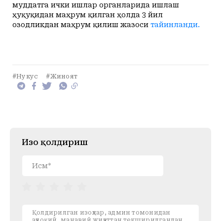
муддатга ички ишлар органларида ишлаш
ҳуқуқидан маҳрум қилган ҳолда 3 йил
озодликдан маҳрум қилиш жазоси
тайинланди.
#Нукус
#Жиноят
Изоҳ қолдириш