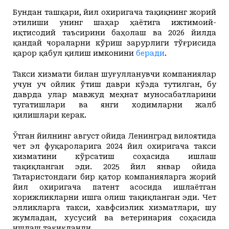
Бундан ташқари, йил охиригача тақиқнинг жорий
этилиши унинг шаҳар ҳаётига ижтимоий-
иқтисодий таъсирини баҳолаш ва 2026 йилда
қандай чораларни кўриш зарурлиги тўғрисида
қарор қабул қилиш имконини
беради
.
Такси хизмати билан шуғулланувчи компаниялар
учун уч ойлик ўтиш даври кўзда тутилган, бу
даврда улар мавжуд меҳнат муносабатларини
тугатишлари ва янги ходимларни жалб
қилишлари керак.
Ўтган йилнинг август ойида Ленинград вилоятида
чет эл фуқароларига 2024 йил охиригача такси
хизматини кўрсатиш соҳасида ишлаш
тақиқланган эди. 2025 йил январ ойида
Татаристондаги бир қатор компанияларга жорий
йил охиригача патент асосида ишлаётган
хорижликларни ишга олиш тақиқланган эди.
Чет
элликларга такси, хавфсизлик хизматлари, шу
жумладан, хусусий ва ветеринария соҳасида
ишлаш тақиқланди.