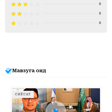
0
0
0
Мавзуга оид
СИЁСАТ
ШАВКАТ МИРЗИЁЕВНИНГ САУДИЯ АРАБИСТОНИГА ТАШРИФИ ЎЗБЕКИСТОННИНГ ТАШҚИ СИЁСАТИДА ҚАНДАЙ РОЛЬ ЎЙНАЙДИ?