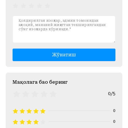
Жўнатиш
Mақолага баҳо беринг
0/5
0
0