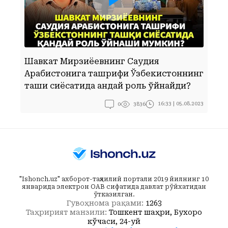
Шавкат Мирзиёевнинг Саудия
Арабистонига ташрифи Ўзбекистоннинг
Б
ташқи сиёсатида қандай роль ўйнайди?
0
16:33 | 05.08.2023
3836
"Ishonch.uz" ахборот-таҳлилий портали 2019 йилнинг 10
январида электрон ОАВ сифатида давлат рўйхатидан
ўтказилган.
Гувоҳнома рақами:
1263
Таҳририят манзили:
Тошкент шаҳри, Бухоро
кўчаси, 24-уй