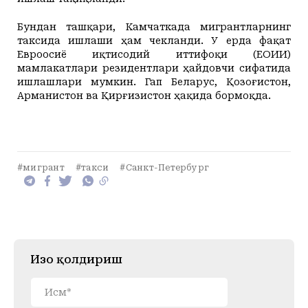
Бундан ташқари, Камчаткада мигрантларнинг
таксида ишлаши ҳам чекланди. У ерда фақат
Евроосиё иқтисодий иттифоқи (ЕОИИ)
мамлакатлари резидентлари ҳайдовчи сифатида
ишлашлари мумкин. Гап Беларус, Қозоғистон,
Арманистон ва Қирғизистон ҳақида бормоқда.
#мигрант
#такси
#Санкт-Петербург
Изоҳ қолдириш