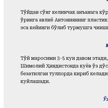
Тўйдан сўнг келинчак анъанага кўра
ўрнига авлиё Антониянинг пластик 
эса кейинги бўлиб турмушга чиқи
Тўй маросими 3
-
5 кун давом этади
Шимолий Ҳиндистонда куёв ўз дўс
безатилган тулпорда кириб келади
куйлашади.
Ў