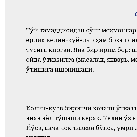
Тўй тамаддисидан сўнг меҳмонлар
ерлик келин-куёвлар ҳам бокал си
тусига кирган. Яна бир ирим бор: 
ойда ўтказилса (масалан, январь, 
ўтишига ишонишади.
Келин-куёв биринчи кечани ўтказ
чиққан аёл тўшаши керак. Келин ўз
Йўқса, қанча чок тиккан бўлса, умр