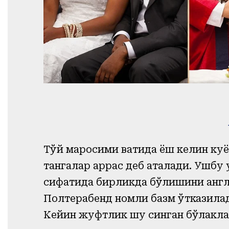
Тўй маросими вақтида ёш келин куё
тангалар аррас деб аталади. Ушбу
сифатида бирликда бўлишини англ
Полтерабенд номли базм ўтказила
Кейин жуфтлик шу синган бўлакла