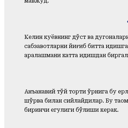
мавжуд.
Келин куёвнинг дўст ва дугоналари
сабзавотларни йиғиб битта идишг
аралашмани катта идишдан биргал
Анъанавий тўй торти ўрнига бу ер
шўрва билан сийлайдилар. Бу таом
биринчи егулиги бўлиши керак.