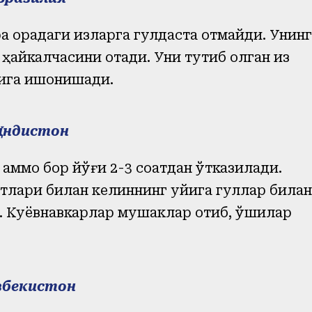
 орқадаги қизларга гулдаста отмайди. Унинг
ҳайкалчасини отади. Уни тутиб олган қиз
шига ишонишади.
Ҳиндистон
, аммо бор йўғи 2
-
3 соатдан ўтказилади.
тлари билан келиннинг уйига гуллар билан
. Куёвнавкарлар мушаклар отиб, қўшиқлар
збекистон