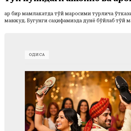
Ҳар бир мамлакатда тўй маросими турлича ўтказ
мавжуд. Бугунги саҳифамизда дунё бўйлаб тўй 
ҲОДИСА