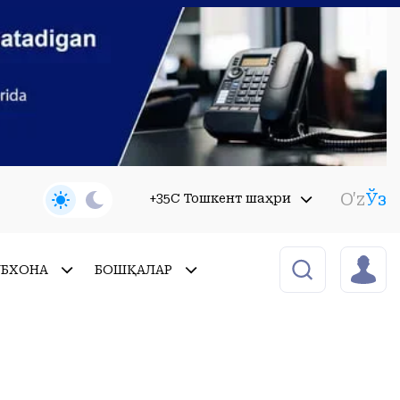
O'z
Ўз
+35C Тошкент шаҳри
УБХОНА
БОШҚАЛАР