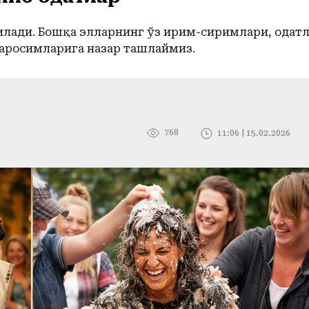
илади. Бошқа элларнинг ўз ирим-сиримлари, одат
маросимларига назар ташлаймиз.
768
11:06 | 15.02.2026