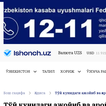
Валюта UZS
USD
11 915
ЎЗБЕКИСТОН
ТАҲЛИЛ
ХОРИЖ
ЎЗГАЧА РА
Бош саҳифа
Ҳодиса
Тўй кунидаги ажойиб ва ға
Тўй кунидаги ажойиб ва ғаро