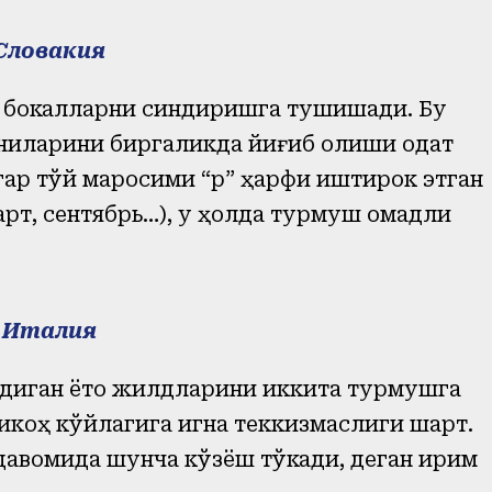
Словакия
 бокалларни синдиришга тушишади. Бу
ниқларини биргаликда йиғиб олиши одат
агар тўй маросими “р” ҳарфи иштирок этган
март, сентябрь…), у ҳолда турмуш омадли
Италия
адиган ётоқ жилдларини иккита турмушга
 никоҳ кўйлагига игна теккизмаслиги шарт.
и давомида шунча кўзёш тўкади, деган ирим