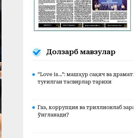
Долзарб мавзулар
“Love is…”: машҳур сақич ва драмат
туғилган тасвирлар тарихи
Газ, коррупция ва триллионлаб зарар
ўнгланади?