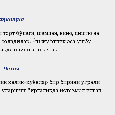
Франция
 торт бўлаги, шампан, вино, пишлоқ ва
а соладилар. Ёш жуфтлик эса ушбу
икда ичишлари керак.
Чехия
лик келин-куёвлар бир бирини уграли
 уларнинг биргаликда истеъмол қилган