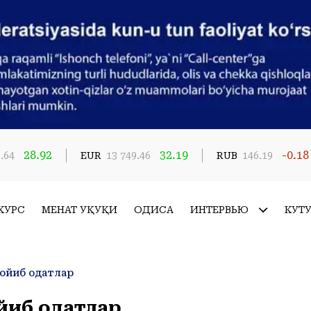
28.92
32.19
-0.18
.64
EUR
13 749.46
RUB
146.19
КУРС
МЕҲНАТ ҲУҚУҚИ
ҲОДИСА
ИНТЕРВЬЮ
КУТ
ройиб одатлар
йиб одатлар