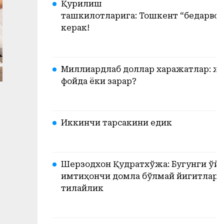
Қурилиш
ташкилотларига: Тошкент “бедарвоз
керак!
Миллиардлаб доллар харажатлар: ж
фойда ёки зарар?
Иккинчи тарсакини едик
Шерзодхон Қудратхўжа: Бугунги ўйи
имтиҳончи домла бўлмай йигитлари
тилайлик