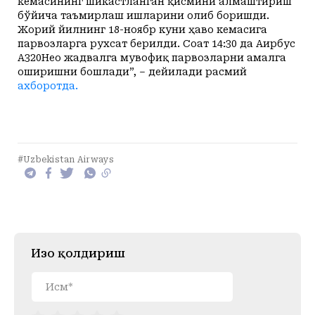
кемасининг шикастланган қисмини алмаштириш
бўйича таъмирлаш ишларини олиб боришди.
Жорий йилнинг 18-ноябр куни ҳаво кемасига
парвозларга рухсат берилди. Соат 14:30 да Аирбус
А320Нео жадвалга мувофиқ парвозларни амалга
оширишни бошлади”, – дейилади расмий
ахборотда.
#Uzbekistan Airways
Изоҳ қолдириш