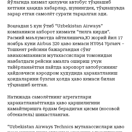
йўлагида хизмат қилувчи автобус тўқнашиб
кетгани ҳақида хабарлар, шунингдек, тўқнашувда
зарар етган самолёт сурати тарқалган эди.
Воқеадан 5 кун ўтиб “Uzbekistan Airways”
компанияси ахборот хизмати “тилга кирди”.
Расмий маълумотда айтилишича,Ю жорий йил 17
ноябрь куни Airbus 320 ҳаво кемаси HY054 Урганч –
Тошкент рейсини бажаргандан сўнг
авиакомпанияси мутахассислари томонидан
навбатдаги рейсни амалга ошириш учун
тайёрланаётган пайтда аэропорт автобусининг
ҳайдовчиси аэродром ҳудудида ҳаракатланиш
қоидаларини бузган ҳолда ҳаво кемаси билан
тўқнашиб кетган.
Натижада самолётнинг агрегатлари
ҳаракатланаётганда ҳаво қаршилигини
камайтиришга ёрдам берадиган қисми (носовой
обтекатель) шикастланган.
“Uzbekistan Airways Technics мутахассислари ҳаво