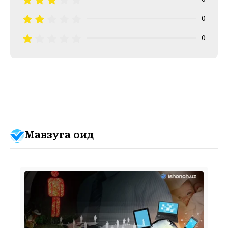
0
0
Мавзуга оид