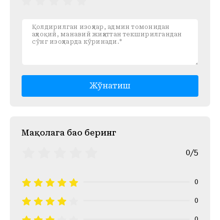
Жўнатиш
Mақолага баҳо беринг
0/5
0
0
0