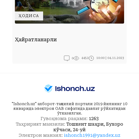
ҲОДИСА
Ҳайратланарли
Ғ
0
10:00 | 04.11.2023
4452
"Ishonch.uz" ахборот-таҳлилий портали 2019 йилнинг 10
январида электрон ОАВ сифатида давлат рўйхатидан
ўтказилган.
Гувоҳнома рақами:
1263
Таҳририят манзили:
Тошкент шаҳри, Бухоро
кўчаси, 24-уй
Электрон манзил:
ishonch1991@yandex.uz