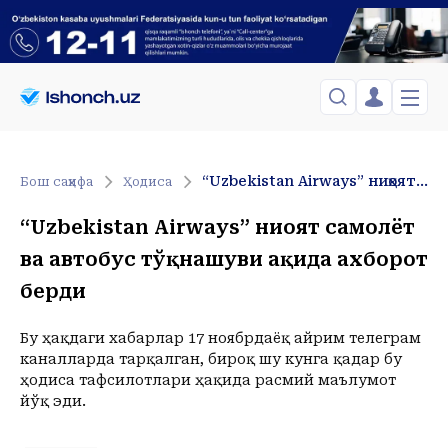
ЎЗБЕКИСТОН
TOSHKENT
Менинг саҳифам
“Uzbekistan Airways” ниҳоят самолёт ва автобус тўқнашуви ҳақида ахборот берди
Бош саҳифа
Ҳодиса
Сиёсат
Менинг жавоним
ТАҲЛИЛ
Toshkent Shahar
“Uzbekistan Airways” ниҳоят самолёт
Сақланганлар
Chiqish
Спорт
Juma, 07-August
ва автобус тўқнашуви ҳақида ахборот
ХОРИЖ
Telefon raqamingizni kiritng
+30
C
Иқтисод
берди
Tasdiqlash kodini SMS orqali yuboramiz
Жамият
ЎЗГАЧА РАКУРС
Сиёсат
Бу ҳақдаги хабарлар 17 ноябрдаёқ айрим телеграм
МЕҲНАТ ҲУҚУҚИ
Иқтисод
Hozir
21:00
22:00
23:00
каналларда тарқалган, бироқ шу кунга қадар бу
+30
C
+28
C
+28
C
+25
C
ҳодиса тафсилотлари ҳақида расмий маълумот
ҲОДИСА
йўқ эди.
ИНТЕРВЬЮ