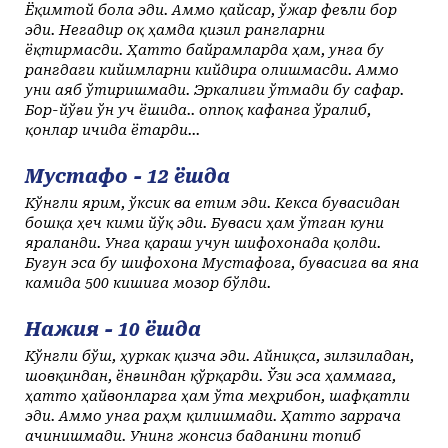
Ёқимтой бола эди. Аммо қайсар, ўжар феъли бор
эди. Негадир оқ ҳамда қизил рангларни
ёқтирмасди. Ҳатто байрамларда ҳам, унга бу
рангдаги кийимларни кийдира олишмасди. Аммо
уни аяб ўтиришмади. Эркалиги ўтмади бу сафар.
Бор-йўғи ўн уч ёшида.. оппоқ кафанга ўралиб,
қонлар ичида ётарди...
Мустафо - 12 ёшда
Кўнгли ярим, ўксик ва етим эди. Кекса бувасидан
бошқа ҳеч кими йўқ эди. Буваси ҳам ўтган куни
яраланди. Унга қараш учун шифохонада қолди.
Бугун эса бу шифохона Мустафога, бувасига ва яна
камида 500 кишига мозор бўлди.
Нажия - 10 ёшда
Кўнгли бўш, ҳуркак қизча эди. Айниқса, зилзиладан,
шовқиндан, ёнғиндан қўрқарди. Ўзи эса ҳаммага,
ҳатто ҳайвонларга ҳам ўта меҳрибон, шафқатли
эди. Аммо унга раҳм қилишмади. Ҳатто заррача
ачинишмади. Унинг жонсиз баданини топиб