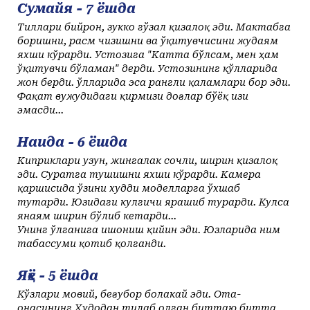
Сумайя - 7 ёшда
Тиллари бийрон, зукко гўзал қизалоқ эди. Мактабга
боришни, расм чизишни ва ўқитувчисини жудаям
яхши кўрарди. Устозига "Катта бўлсам, мен ҳам
ўқитувчи бўламан" дерди. Устозининг қўлларида
жон берди. Қўлларида эса рангли қаламлари бор эди.
Фақат вужудидаги қирмизи доғлар бўёқ изи
эмасди...
Наида - 6 ёшда
Киприклари узун, жингалак сочли, ширин қизалоқ
эди. Суратга тушишни яхши кўрарди. Камера
қаршисида ўзини худди моделларга ўхшаб
тутарди. Юзидаги кулгичи ярашиб турарди. Кулса
янаям ширин бўлиб кетарди...
Унинг ўлганига ишониш қийин эди. Юзларида ним
табассуми қотиб қолганди.
Яҳё - 5 ёшда
Кўзлари мовий, беғубор болакай эди. Ота-
онасининг Худодан тилаб олган биттаю битта