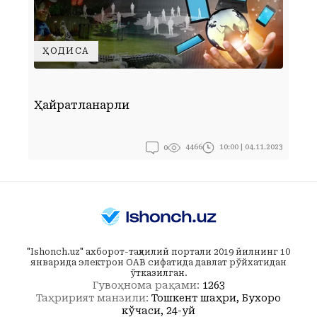
ҲОДИСА
Қ
Ҳайратланарли
Х
0
10:00 | 04.11.2023
4466
"Ishonch.uz" ахборот-таҳлилий портали 2019 йилнинг 10
январида электрон ОАВ сифатида давлат рўйхатидан
ўтказилган.
Гувоҳнома рақами:
1263
Таҳририят манзили:
Тошкент шаҳри, Бухоро
кўчаси, 24-уй