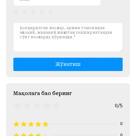
Жўнатиш
Mақолага баҳо беринг
0/5
0
0