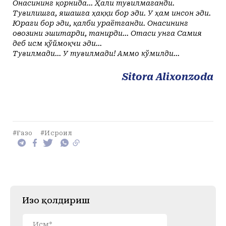
Онасининг қорнида... Ҳали туғилмаганди.
Туғилишга, яшашга ҳаққи бор эди. У ҳам инсон эди.
Юраги бор эди, қалби ураётганди. Онасининг
овозини эшитарди, танирди... Отаси унга Самия
деб исм қўймоқчи эди...
Туғилмади... У туғилмади! Аммо кўмилди...
Sitora Alixonzoda
#Ғазо
#Исроил
Изоҳ қолдириш