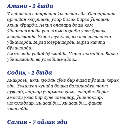
Амина - 2 ёшда
У эндигини гапиришни ўрганган эди. Опаларининг
ортидан югуришни, улар билан бирга ўйнашни
яхши кўрарди. Лекин опалари доим ҳам
ўйнатишмасди уни. Аммо яқинда унга ўртоқ
келаётганди. Укаси туғилса, иккови истаганча
ўйнашарди. Бирга югуришарди. Бирга катта
бўлишарди...
Аммо энди ундай бўлмайди. Укаси келмайди. Бирга
ўйнашмайди ва улғайишмайди...
Содиқ - 1 ёшда
Аниқроғи, икки кундан сўнг бир ёшга тўлиши керак
эди. Туғилган кунида бошқа болалардек торт
пуфлаб, шарлар учирмаса ҳам... етарди. Керак
эмасди унга бир дунё совғалар, ўйинчоқлар,
шоколадлар. Яшасайди... яшасайди... фақат
яшасайди...
Самия - 7 ойлик эди