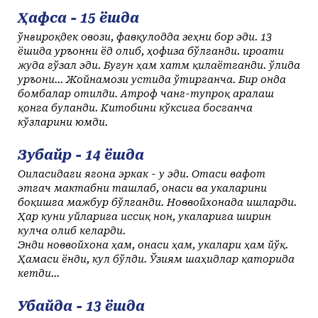
Ҳафса - 15 ёшда
Қўнғироқдек овози, фавқулодда зеҳни бор эди. 13
ёшида Қуръонни ёд олиб, ҳофиза бўлганди. Қироати
жуда гўзал эди. Бугун ҳам хатм қилаётганди. Қўлида
Қуръони... Жойнамози устида ўтирганча. Бир онда
бомбалар отилди. Атроф чанг-тупроқ аралаш
қонга буланди. Китобини кўксига босганча
кўзларини юмди.
Зубайр - 14 ёшда
Оиласидаги ягона эркак - у эди. Отаси вафот
этгач мактабни ташлаб, онаси ва укаларини
боқишга мажбур бўлганди. Новвойхонада ишларди.
Ҳар куни уйларига иссиқ нон, укаларига ширин
кулча олиб келарди.
Энди новвойхона ҳам, онаси ҳам, укалари ҳам йўқ.
Ҳамаси ёнди, кул бўлди. Ўзиям шаҳидлар қаторида
кетди...
Убайда - 13 ёшда