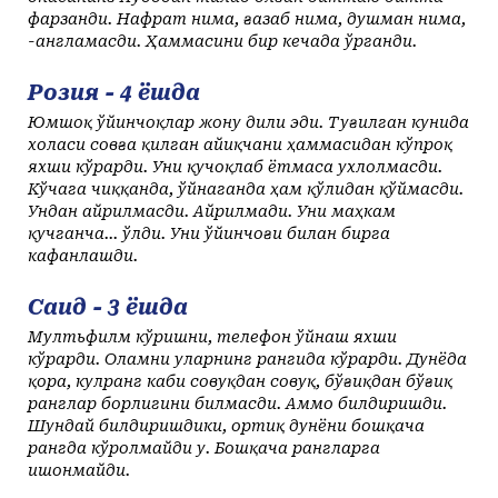
фарзанди. Нафрат нима, ғазаб нима, душман нима,
-англамасди. Ҳаммасини бир кечада ўрганди.
Розия - 4 ёшда
Юмшоқ ўйинчоқлар жону дили эди. Туғилган кунида
холаси совға қилган айиқчани ҳаммасидан кўпроқ
яхши кўрарди. Уни қучоқлаб ётмаса ухлолмасди.
Кўчага чиққанда, ўйнаганда ҳам қўлидан қўймасди.
Ундан айрилмасди. Айрилмади. Уни маҳкам
қучганча... ўлди. Уни ўйинчоғи билан бирга
кафанлашди.
Саид - 3 ёшда
Мултьфилм кўришни, телефон ўйнаш яхши
кўрарди. Оламни уларнинг рангида кўрарди. Дунёда
қора, кулранг каби совуқдан совуқ, бўғиқдан бўғиқ
ранглар борлигини билмасди. Аммо билдиришди.
Шундай билдиришдики, ортиқ дунёни бошқача
рангда кўролмайди у. Бошқача рангларга
ишонмайди.