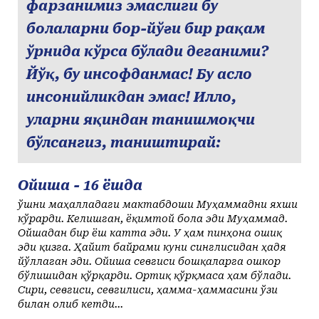
фарзанимиз эмаслиги бу
болаларни бор-йўғи бир рақам
ўрнида кўрса бўлади деганими?
Йўқ, бу инсофданмас! Бу асло
инсонийликдан эмас! Илло,
уларни яқиндан танишмоқчи
бўлсангиз, таништирай:
Ойиша - 16 ёшда
Қўшни маҳалладаги мактабдоши Муҳаммадни яхши
кўрарди. Келишган, ёқимтой бола эди Муҳаммад.
Ойшадан бир ёш катта эди. У ҳам пинҳона ошиқ
эди қизга. Ҳайит байрами куни синглисидан ҳадя
йўллаган эди. Ойиша севгиси бошқаларга ошкор
бўлишидан қўрқарди. Ортиқ қўрқмаса ҳам бўлади.
Сири, севгиси, севгилиси, ҳамма-ҳаммасини ўзи
билан олиб кетди...