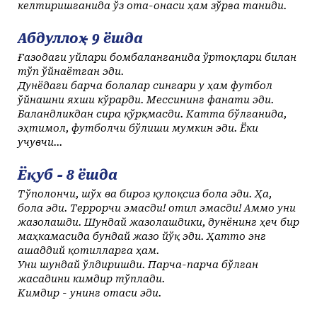
келтиришганида ўз ота-онаси ҳам зўрға таниди.
Абдуллоҳ - 9 ёшда
Ғазодаги уйлари бомбаланганида ўртоқлари билан
тўп ўйнаётган эди.
Дунёдаги барча болалар сингари у ҳам футбол
ўйнашни яхши кўрарди. Мессининг фанати эди.
Баландликдан сира қўрқмасди. Катта бўлганида,
эҳтимол, футболчи бўлиши мумкин эди. Ёки
учувчи...
Ёқуб - 8 ёшда
Тўполончи, шўх ва бироз қулоқсиз бола эди. Ҳа,
бола эди. Террорчи эмасди! Қотил эмасди! Аммо уни
жазолашди. Шундай жазолашдики, дунёнинг ҳеч бир
маҳкамасида бундай жазо йўқ эди. Ҳатто энг
ашаддий қотилларга ҳам.
Уни шундай ўлдиришди. Парча-парча бўлган
жасадини кимдир тўплади.
Кимдир - унинг отаси эди.