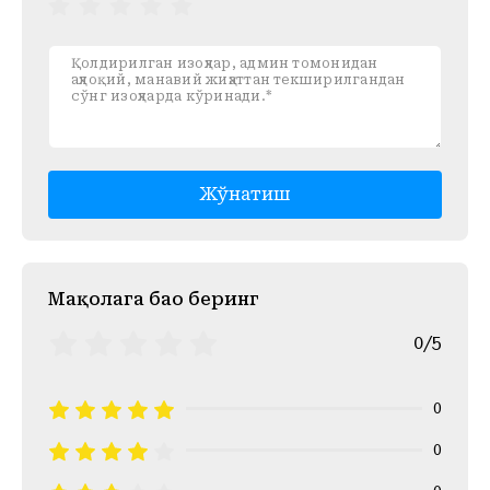
Жўнатиш
Mақолага баҳо беринг
0/5
0
0