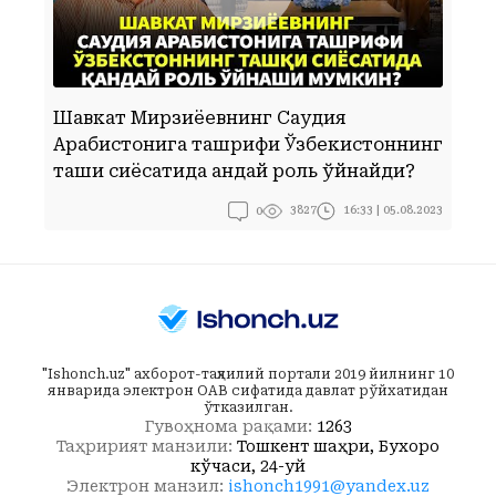
Шавкат Мирзиёевнинг Саудия
Арабистонига ташрифи Ўзбекистоннинг
Б
ташқи сиёсатида қандай роль ўйнайди?
0
16:33 | 05.08.2023
3827
"Ishonch.uz" ахборот-таҳлилий портали 2019 йилнинг 10
январида электрон ОАВ сифатида давлат рўйхатидан
ўтказилган.
Гувоҳнома рақами:
1263
Таҳририят манзили:
Тошкент шаҳри, Бухоро
кўчаси, 24-уй
Электрон манзил:
ishonch1991@yandex.uz