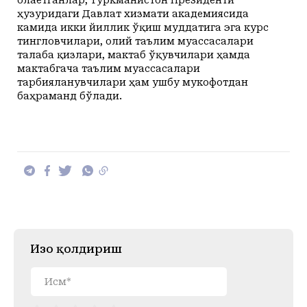
ҳузуридаги Давлат хизмати академиясида
камида икки йиллик ўқиш муддатига эга курс
тингловчилари, олий таълим муассасалари
талаба қизлари, мактаб ўқувчилари ҳамда
мактабгача таълим муассасалари
тарбияланувчилари ҳам ушбу мукофотдан
баҳраманд бўлади.
Изоҳ қолдириш