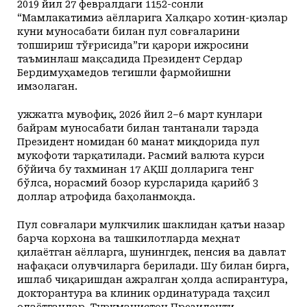
2019 йил 27 февралдаги 1152-сонли
“Мамлакатимиз аёлларига Халқаро хотин-қизлар
куни муносабати билан пул совғаларини
топшириш тўғрисида”ги қарори ижросини
таъминлаш мақсадида Президент Сердар
Бердимуҳамедов тегишли фармойишни
имзолаган.
Ҳужжатга мувофиқ, 2026 йил 2–6 март кунлари
байрам муносабати билан тантанали тарзда
Президент номидан 60 манат миқдорида пул
мукофоти тарқатилади. Расмий валюта курси
бўйича бу тахминан 17 АҚШ долларига тенг
бўлса, норасмий бозор курсларида қарийб 3
доллар атрофида баҳоланмоқда.
Пул совғалари мулкчилик шаклидан қатъи назар
барча корхона ва ташкилотларда меҳнат
қилаётган аёлларга, шунингдек, пенсия ва давлат
нафақаси олувчиларга берилади. Шу билан бирга,
ишлаб чиқаришдан ажралган ҳолда аспирантура,
докторантура ва клиник ординатурада таҳсил
олаётганлар, Туркманистон Президенти