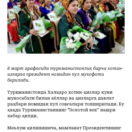
+30
+20
Juma, 07
Маданият ва маърифат
Кириш
КУТУБХОНА
+30
+20
Shanba, 08
Адабиёт
+31
+20
Yakshanba, 09
БОШҚАЛАР
+32
+20
Dushanba, 10
Суратлар сўзлаганда...
Илмий ишлар
+31
+20
Seshanba, 11
Toshkent Shahar
Hozir
21:00
22:00
23:00
+33
+20
Chorshanba, 12
+30
C
+28
C
+28
C
+25
C
Колумнистлар
+30
Мақолалар
c
+31
+20
Payshanba, 13
null
+20
Juma, 14
АРХИВ
Касаба фаоллари учун қўлланмалар
8 март арафасида туркманистонлик барча хотин-
Ўзбекистон журналистлари
қизларга президент номидан пул мукофоти
берилади.
Туркманистонда Халқаро хотин-қизлар куни
муносабати билан аёллар ва қизларга давлат
O'z
раҳбари номидан пул совғалари топширилади. Бу
Ўз
ҳақда Туркманистаннинг "Золотой век” нашри
хабар қилди.
Маълум қилинишича, мамлакат Президентининг