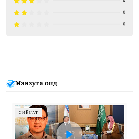
0
0
0
Мавзуга оид
СИЁСАТ
ШАВКАТ МИРЗИЁЕВНИНГ САУДИЯ АРАБИСТОНИГА ТАШРИФИ ЎЗБЕКИСТОННИНГ ТАШҚИ СИЁСАТИДА ҚАНДАЙ РОЛЬ ЎЙНАЙДИ?