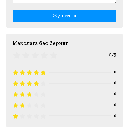
Жўнатиш
Mақолага баҳо беринг
0/5
0
0
0
0
0