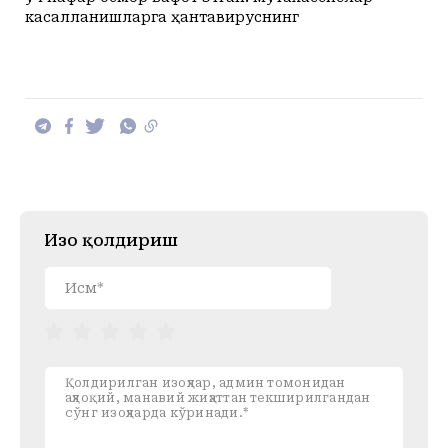
касалланишларга ҳантавируснинг
Изоҳ қолдириш