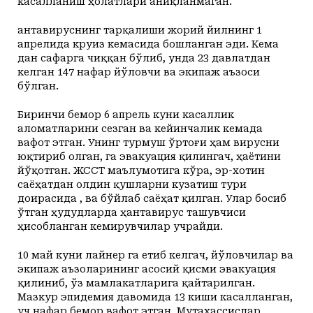
касалланиш ҳолатлари аниқланмаган.
Ҳантавируснинг тарқалиши жорий йилнинг 1
апрелида круиз кемасида бошланган эди. Кема
дан сафарга чиққан бўлиб, унда 23 давлатдан
келган 147 нафар йўловчи ва экипаж аъзоси
бўлган.
Биринчи бемор 6 апрель куни касаллик
аломатларини сезган ва кейинчалик кемада
вафот этган. Унинг турмуш ўртоғи ҳам вирусни
юқтириб олган, га эвакуация қилингач, ҳаётини
йўқотган. ЖССТ маълумотига кўра, эр-хотин
саёҳатдан олдин қушларни кузатиш тури
доирасида , ва бўйлаб саёҳат қилган. Улар босиб
ўтган ҳудудларда ҳантавирус ташувчиси
ҳисобланган кемирувчилар учрайди.
10 май куни лайнер га етиб келгач, йўловчилар ва
экипаж аъзоларининг асосий қисми эвакуация
қилиниб, ўз мамлакатларига қайтарилган.
Мазкур эпидемия давомида 13 киши касалланган,
уч нафар бемор вафот этган. Мутахассислар