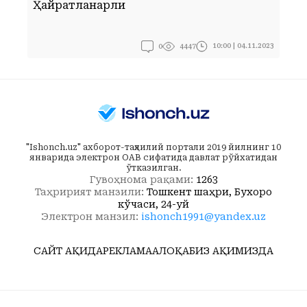
Ҳайратланарли
Ғ
0
10:00 | 04.11.2023
4447
"Ishonch.uz" ахборот-таҳлилий портали 2019 йилнинг 10
январида электрон ОАВ сифатида давлат рўйхатидан
ўтказилган.
Гувоҳнома рақами:
1263
Таҳририят манзили:
Тошкент шаҳри, Бухоро
кўчаси, 24-уй
Электрон манзил:
ishonch1991@yandex.uz
САЙТ ҲАҚИДА
РЕКЛАМА
АЛОҚА
БИЗ ҲАҚИМИЗДА