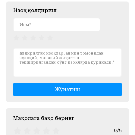
Изоҳ қолдириш
Жўнатиш
Mақолага баҳо беринг
0/5