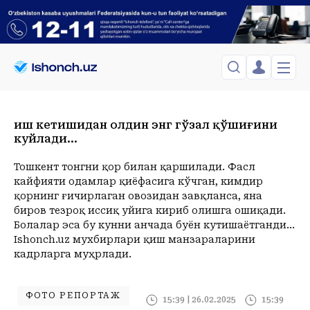
ЎЗБЕКИСТОН
TOSHKENT
Қиш кетишидан олдин энг гўзал қўшиғини
Менинг саҳифам
куйлади...
Сиёсат
Менинг жавоним
ТАҲЛИЛ
Toshkent Shahar
Сақланганлар
Тошкент тонгни қор билан қаршилади. Фасл
Chiqish
Спорт
Juma, 07-August
ХОРИЖ
Telefon raqamingizni kiritng
кайфияти одамлар қиёфасига кўчган, кимдир
+34
C
қорнинг ғичирлаган овозидан завқланса, яна
Иқтисод
Tasdiqlash kodini SMS orqali yuboramiz
Жамият
ЎЗГАЧА РАКУРС
биров тезроқ иссиқ уйига кириб олишга ошиқади.
Болалар эса бу кунни анчада буён кутишаётганди...
Сиёсат
МЕҲНАТ ҲУҚУҚИ
Иқтисод
Ishonch.uz мухбирлари қиш манзараларини
Hozir
14:00
15:00
16:00
17:00
18:00
19:00
20:00
21:00
2
кадрларга муҳрлади.
+34
C
+35
C
+35
C
+35
C
+35
C
+34
C
+32
C
+29
C
+28
C
+
ҲОДИСА
ИНТЕРВЬЮ
ФОТО РЕПОРТАЖ
15:39 | 26.02.2025
15:39