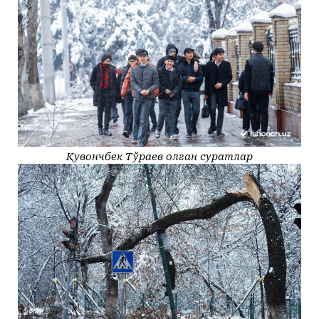
Қувончбек Тўраев олган суратлар