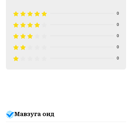
0
0
0
0
0
Мавзуга оид