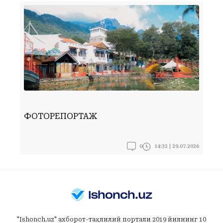
ФОТОРЕПОРТАЖ
Ф
0
14:32 | 29.07.2026
"Ishonch.uz" ахборот-таҳлилий портали 2019 йилнинг 10