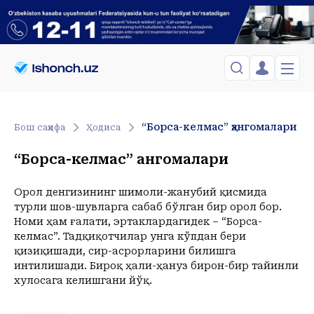
ЎЗБЕКИСТОН
TOSHKENT
Менинг саҳифам
“Борса-келмас” ҳангомалари
Бош саҳифа
Ҳодиса
Сиёсат
Менинг жавоним
ТАҲЛИЛ
Toshkent Shahar
“Борса-келмас” ҳангомалари
Сақланганлар
Chiqish
Спорт
Dushanba, 10-August
ХОРИЖ
Telefon raqamingizni kiritng
+37
C
Орол денгизининг шимоли-жанубий қисмида
Иқтисод
Tasdiqlash kodini SMS orqali yuboramiz
турли шов-шувларга сабаб бўлган бир орол бор.
Жамият
ЎЗГАЧА РАКУРС
Номи ҳам ғалати, эртаклардагидек – “Борса-
Сиёсат
келмас”. Тадқиқотчилар унга кўпдан бери
МЕҲНАТ ҲУҚУҚИ
Иқтисод
Hozir
14:00
15:00
16:00
17:00
18:00
19:00
20:00
21:00
2
қизиқишади, сир-асрорларини билишга
+37
C
+37
C
+36
C
+37
C
+37
C
+36
C
+34
C
+32
C
+30
C
+
интилишади. Бироқ ҳали-ҳануз бирон-бир тайинли
ҲОДИСА
хулосага келишгани йўқ.
ИНТЕРВЬЮ