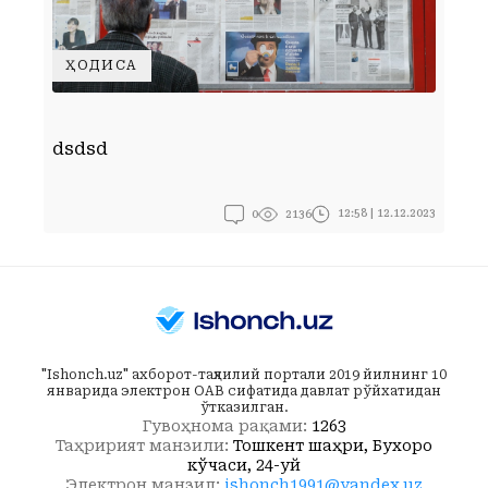
ҲОДИСА
Д
dsdsd
ў
0
12:58 | 12.12.2023
2136
"Ishonch.uz" ахборот-таҳлилий портали 2019 йилнинг 10
январида электрон ОАВ сифатида давлат рўйхатидан
ўтказилган.
Гувоҳнома рақами:
1263
Таҳририят манзили:
Тошкент шаҳри, Бухоро
кўчаси, 24-уй
Электрон манзил:
ishonch1991@yandex.uz