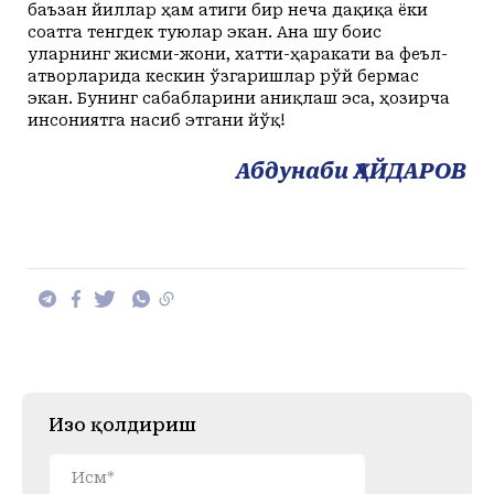
баъзан йиллар ҳам атиги бир неча дақиқа ёки
соатга тенгдек туюлар экан. Ана шу боис
уларнинг жисми-жони, хатти-ҳаракати ва феъл-
атворларида кескин ўзгаришлар рўй бермас
экан. Бунинг сабабларини аниқлаш эса, ҳозирча
инсониятга насиб этгани йўқ!
Абдунаби ҲАЙДАРОВ
Изоҳ қолдириш