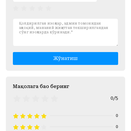
Жўнатиш
Mақолага баҳо беринг
0/5
0
0