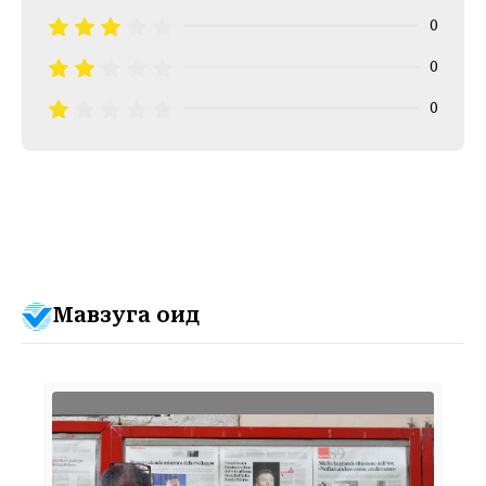
0
0
0
Мавзуга оид