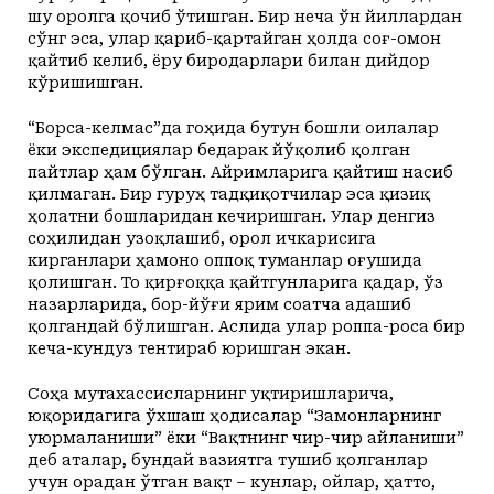
шу оролга қочиб ўтишган. Бир неча ўн йиллардан
сўнг эса, улар қариб-қартайган ҳолда соғ-омон
қайтиб келиб, ёру биродарлари билан дийдор
кўришишган.
“Борса-келмас”да гоҳида бутун бошли оилалар
ёки экспедициялар бедарак йўқолиб қолган
пайтлар ҳам бўлган. Айримларига қайтиш насиб
қилмаган. Бир гуруҳ тадқиқотчилар эса қизиқ
ҳолатни бошларидан кечиришган. Улар денгиз
соҳилидан узоқлашиб, орол ичкарисига
кирганлари ҳамоно оппоқ туманлар оғушида
қолишган. То қирғоққа қайтгунларига қадар, ўз
назарларида, бор-йўғи ярим соатча адашиб
қолгандай бўлишган. Аслида улар роппа-роса бир
кеча-кундуз тентираб юришган экан.
Соҳа мутахассисларнинг уқтиришларича,
юқоридагига ўхшаш ҳодисалар “Замонларнинг
уюрмаланиши” ёки “Вақтнинг чир-чир айланиши”
деб аталар, бундай вазиятга тушиб қолганлар
учун орадан ўтган вақт – кунлар, ойлар, ҳатто,