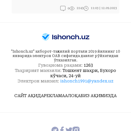
0
11:03 | 12.09.2023
2243
"Ishonch.uz" ахборот-таҳлилий портали 2019 йилнинг 10
январида электрон ОАВ сифатида давлат рўйхатидан
ўтказилган.
Гувоҳнома рақами:
1263
Таҳририят манзили:
Тошкент шаҳри, Бухоро
кўчаси, 24-уй
Электрон манзил:
ishonch1991@yandex.uz
САЙТ ҲАҚИДА
РЕКЛАМА
АЛОҚА
БИЗ ҲАҚИМИЗДА