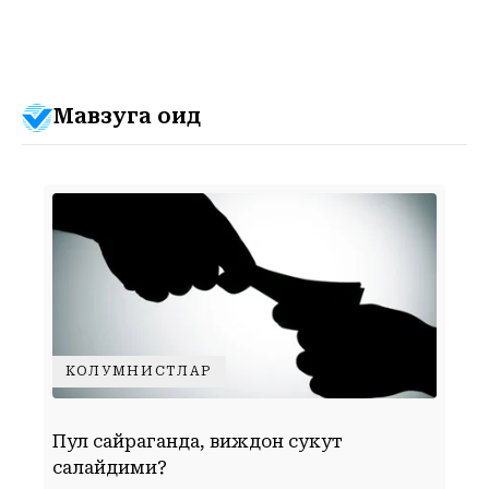
Мавзуга оид
КОЛУМНИСТЛАР
Пул сайраганда, виждон сукут
“
сақлайдими?
с