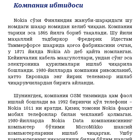
Компания ибтидоси
Nokia сўзи Финляндия жануби-шарқидаги шу
номдаги шаҳар номидан келиб чиққан. Компания
тарихи эса 1865 йилга бориб тақалади. Шу йили
маҳаллий тадбиркор Фредерик Идестам
Таммерфорсе шаҳрида қоғоз фабрикасини очган,
у 1871 йилда Nokia Ab деб қайта номланган.
Кейинчалик кабель маҳсулотлари, ундан сўнг эса
электроника қурилмалари ишлаб чиқарила
бошланди. 1980-йилларда компания ривожланиб,
ҳатто Европада энг йирик телевизор ишлаб
чиқарувчилардан бирига айланди.
Шунингдек, компания GSM тизимида ҳам фаол
ишлай бошлади ва 1992 биринчи қўл телефони –
Nokia 1011 ни яратди. Қизиқ томони Nokia фақат
мобил телефонлар билан чекланиб қолмаган.
1980-йилларда Nokia Data компаниясининг
компьютер бўлими MicroMikko шахсий
компьютерларини ишлаб чиқарган. Ушбу
компьютернинг чиқарилиши билан бўлим шахсий