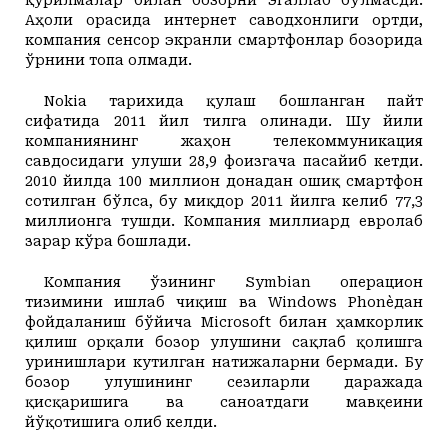
Аҳоли орасида интернет саводхонлиги ортди,
компания сенсор экранли смартфонлар бозорида
ўрнини топа олмади.
Nokia тарихида қулаш бошланган пайт
сифатида 2011 йил тилга
олинади.
Шу йили
компаниянинг жаҳон телекоммуникация
савдосидаги улуши 28,9 фоизгача пасайиб кетди.
2010 йилда 100 миллион донадан ошиқ смартфон
сотилган бўлса, бу миқдор 2011 йилга келиб 77,3
миллионга тушди. Компания миллиард евролаб
зарар кўра бошлади.
Компания ўзининг Symbian операцион
тизимини ишлаб чиқиш ва Windows Phone`дан
фойдаланиш бўйича Microsoft билан ҳамкорлик
қилиш орқали бозор улушини сақлаб қолишга
уринишлари кутилган натижаларни бермади. Бу
бозор улушининг сезиларли даражада
қисқаришига ва саноатдаги мавқеини
йўқотишига олиб келди.