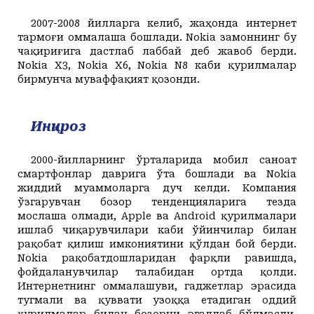
2007-2008 йилларга келиб, жаҳонда интернет
тармоғи оммалаша бошлади. Nokia замоннинг бу
чақириғига дастлаб лаббай деб жавоб берди.
Nokia X3, Nokia X6, Nokia N8 каби қурилмалар
бирмунча муваффақият қозонди.
Инқироз
2000-йилларнинг ўрталарида мобил саноат
смартфонлар даврига ўта бошлади ва Nokia
жиддий муаммоларга дуч келди. Компания
ўзгарувчан бозор тенденцияларига тезда
мослаша олмади, Apple ва Android қурилмалари
ишлаб чиқарувчилари каби ўйинчилар билан
рақобат қилиш имкониятини қўлдан бой берди.
Nokia рақобатдошларидан фарқли равишда,
фойдаланувчилар талабидан ортда қолди.
Интернетнинг оммалашуви, гаджетлар эрасида
тугмали ва қуввати узоққа етадиган оддий
қурилмалар билан бозорни эгаллаб бўлмасди.