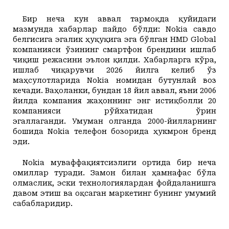
Бир неча кун аввал тармоқда қуйидаги
мазмунда хабарлар пайдо бўлди: Nokia савдо
белгисига эгалик ҳуқуқига эга бўлган HMD Global
компанияси ўзининг смартфон брендини ишлаб
чиқиш режасини эълон қилди. Хабарларга кўра,
ишлаб чиқарувчи 2026 йилга келиб ўз
маҳсулотларида Nokia номидан бутунлай воз
кечади. Ваҳоланки, бундан 18 йил аввал, яъни 2006
йилда компания жаҳоннинг энг истиқболли 20
компанияси рўйхатидан ўрин
эгаллаганди.
Умуман олганда 2000-йилларнинг
бошида Nokia телефон бозорида ҳукмрон бренд
эди.
Nokia муваффақиятсизлиги ортида бир неча
омиллар туради. Замон билан ҳамнафас бўла
олмаслик, эски технологиялардан фойдаланишга
давом этиш ва оқсаган маркетинг бунинг умумий
сабабларидир.