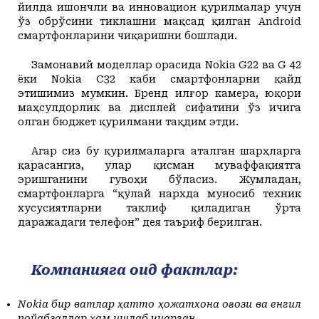
йилда ишончли ва инновацион қурилмалар учун
ўз обрўсини тиклашни мақсад қилган Android
смартфонларини чиқаришни бошлади.
Замонавий моделлар орасида Nokia G22 ва G 42
ёки Nokia C32 каби смартфонларни қайд
этишимиз мумкин. Бренд илғор камера, юқори
маҳсулдорлик ва дисплей сифатини ўз ичига
олган бюджет қурилмани тақдим этди.
Агар сиз бу қурилмаларга аталган шарҳларга
қарасангиз, улар қисман муваффақиятга
эришганини гувоҳи бўласиз. Жумладан,
смартфонларга “қулай нархда муносиб техник
хусусиятларни таклиф қиладиган ўрта
даражадаги телефон” дея таъриф берилган.
Компанияга оид фактлар:
Nokia бир вақтлар ҳатто ҳожатхона қоғози ва енгил
пойабзаллар ҳам ишлаб
чиқарган.