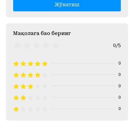
Жўнатиш
Mақолага баҳо беринг
0/5
0
0
0
0
0