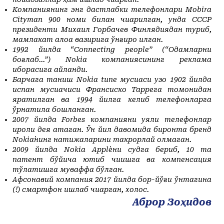
Компаниянинг энг дастлабки телефонлари Mobira
Cityman 900 номи билан чиқарилган, унда СССР
президенти Михаил Горбачев Финлядиядан туриб,
мамлакат алоқа вазирига қўнғироқ қилган.
1992 йилда “Connecting people” (“Одамларни
боғлаб...”) Nokia компаниясининг реклама
иборасига айланди.
Барчага таниш Nokia
tune
мусиқаси узоқ 1902 йилда
испан мусиқачиси Франсиско Таррега томонидан
яратилган ва 1994 йилга келиб телефонларга
ўрнатила бошланган.
2007 йилда
Forbes
компанияни уяли телефонлар
қироли дея атаган. Ўн йил давомида биронта бренд
Nokia
нинг натижаларини такрорлай олмаган.
2009 йилда Nokia Apple`ни судга бериб, 10 та
патент бўйича ютиб чиқишга ва компенсация
тўлатишга муваффақ бўлган.
Афсонавий компания 2017 йилда бор-йўғи ўнтагина
(!) смартфон ишлаб чиқарган, холос.
Аброр Зоҳидов