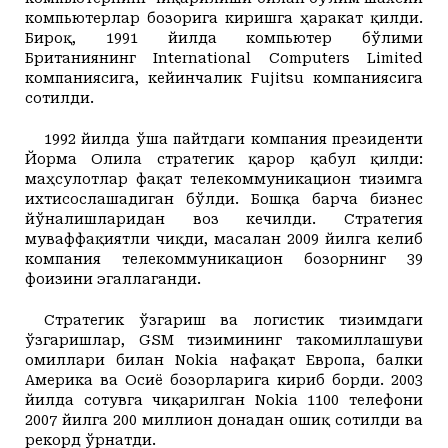
компьютерлар бозорига киришга ҳаракат қилди.
Бироқ, 1991 йилда компьютер бўлими
Британиянинг International Computers Limited
компаниясига, кейинчалик Fujitsu компаниясига
сотилди.
1992 йилда ўша пайтдаги компания президенти
Йорма Олила стратегик қарор қабул қилди:
маҳсулотлар фақат телекоммуникацион тизимга
ихтисослашадиган бўлди. Бошқа барча бизнес
йўналишларидан воз кечилди. Стратегия
муваффақиятли чиқди, масалан 2009 йилга келиб
компания телекоммуникацион бозорнинг 39
фоизини эгаллаганди.
Стратегик ўзгариш ва логистик тизимдаги
ўзгаришлар,
GSM
тизимининг такомиллашуви
омиллари билан Nokia нафақат Европа, балки
Америка ва Осиё бозорларига кириб борди. 2003
йилда сотувга чиқарилган Nokia 1100 телефони
2007 йилга 200 миллион донадан ошиқ сотилди ва
рекорд ўрнатди.