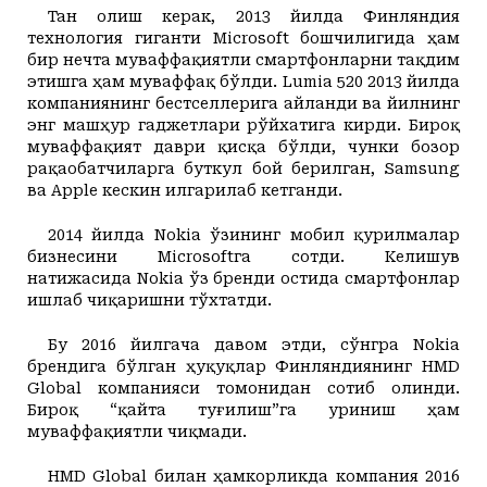
Тан олиш керак, 2013 йилда Финляндия
технология гиганти Microsoft бошчилигида ҳам
бир нечта муваффақиятли смартфонларни тақдим
этишга ҳам муваффақ бўлди. Lumia 520 2013 йилда
компаниянинг бестселлерига айланди ва йилнинг
энг машҳур гаджетлари рўйхатига кирди. Бироқ
муваффақият даври қисқа бўлди, чунки бозор
рақаобатчиларга буткул бой берилган, Samsung
ва Apple кескин илгарилаб кетганди.
2014 йилда Nokia ўзининг мобил қурилмалар
бизнесини Microsoftга сотди. Келишув
натижасида Nokia ўз бренди остида смартфонлар
ишлаб чиқаришни тўхтатди.
Бу 2016 йилгача давом этди, сўнгра Nokia
брендига бўлган ҳуқуқлар Финляндиянинг HMD
Global компанияси томонидан сотиб олинди.
Бироқ “қайта туғилиш”га уриниш ҳам
муваффақиятли чиқмади.
HMD Global билан ҳамкорликда компания 2016