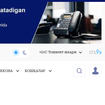
O'z
Ўз
+21C Тошкент шаҳри
УБХОНА
БОШҚАЛАР