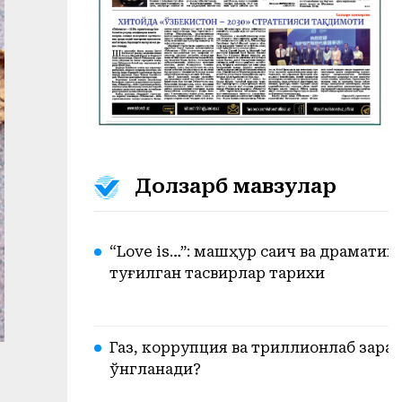
Долзарб мавзулар
“Love is…”: машҳур сақич ва драмати
туғилган тасвирлар тарихи
Газ, коррупция ва триллионлаб зарар.
ўнгланади?