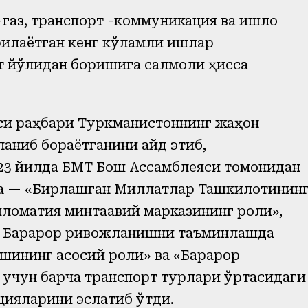
газ, транспорт -коммуникация ва қишлоқ
илаётган кенг кўламли ишлар
т йўлидан боришига салмоқли ҳисса
си раҳбари Туркманистоннинг жаҳон
ланиб бораётганини қайд этиб,
23 йилда БМТ Бош Ассамблеяси томонидан
4 та — «Бирлашган Миллатлар Ташкилотинин
ломатия минтақавий марказининг роли»,
,» Барқарор ривожланишни таъминлашда
шининг асосий роли» ва «Барқарор
учун барча транспорт турлари ўртасидаги
цияларини эслатиб ўтди.