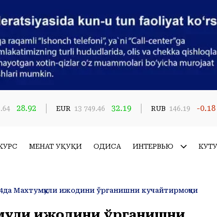
28.92
32.19
-0.18
.64
EUR
13 749.46
RUB
146.19
КУРС
МЕҲНАТ ҲУҚУҚИ
ҲОДИСА
ИНТЕРВЬЮ
КУТ
4да Махтумқули ижодини ўрганишни кучайтирмоқчи
мқули ижодини ўрганишни