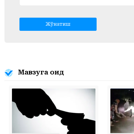
Жўнатиш
Мавзуга оид