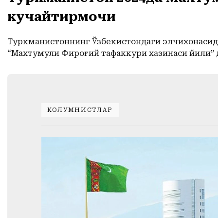
кучайтирмоқчи
Туркманистоннинг Ўзбекистондаги элчихонасида
“Махтумқули Фироғий тафаккури хазинаси йили” 
КОЛУМНИСТЛАР