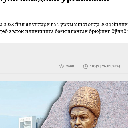
 2023 йил якунлари ва Туркманистонда 2024 йилни
деб эълон қилинишига бағишланган брифинг бўлиб 
2480
10:42 | 26.01.2024