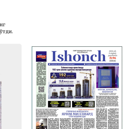
нг
ўтди.