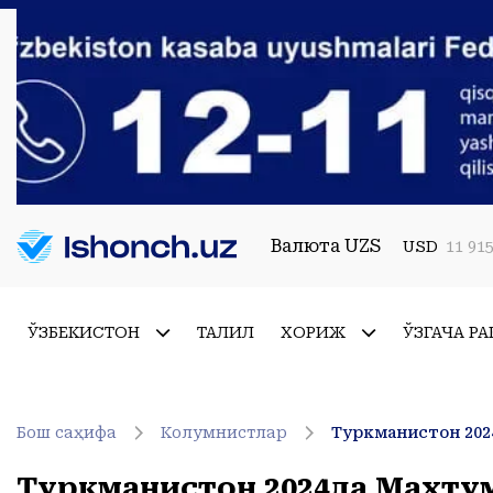
Валюта UZS
USD
11 915
ЎЗБЕКИСТОН
ТАҲЛИЛ
ХОРИЖ
ЎЗГАЧА РА
Бош саҳифа
Колумнистлар
Туркманистон 202
Туркманистон 2024да Махту