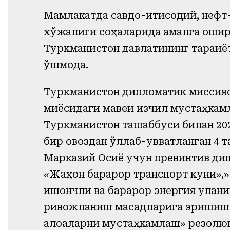
Мамлакатда савдо-иқтисодий, нефт-
хўжалиги соҳаларида амалга ошир
Туркманистон давлатининг тараққиё
қўшмоқда.
Туркманистон дипломатик миссия
миқёсидаги мавқеи изчил мустаҳкам
Туркманистон ташаббуси билан 20
бир овоздан қўллаб-қувватланган 
Марказий Осиё учун превинтив дип
«Жаҳон барқарор транспорт куни»
ишончли ва барқарор энергия улани
ривожланиш мақсадларига эришиш 
алоқаларни мустаҳкамлаш» резолю