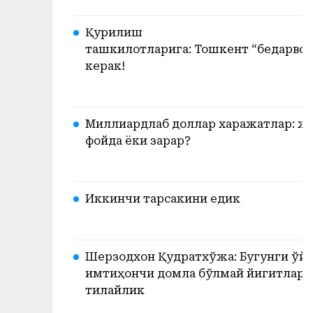
Қурилиш
ташкилотларига: Тошкент “бедарвоз
керак!
Миллиардлаб доллар харажатлар: ж
фойда ёки зарар?
Иккинчи тарсакини едик
Шерзодхон Қудратхўжа: Бугунги ўйи
имтиҳончи домла бўлмай йигитлари
тилайлик