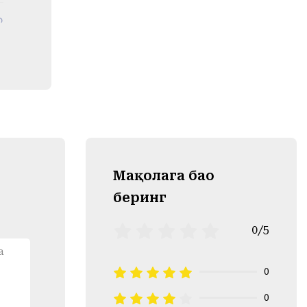
Mақолага баҳо
беринг
0/5
0
0