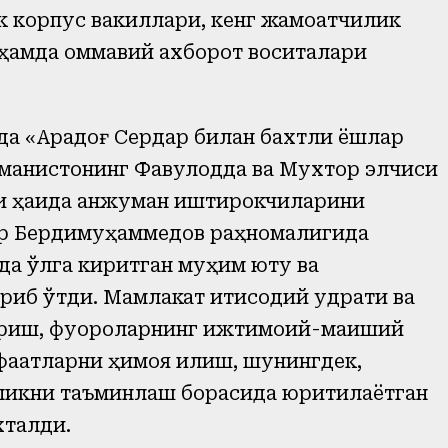
к корпус вакиллари, кенг жамоатчилик
 ҳамда оммавий ахборот воситалари
а «Арқадоғ Сердар билан бахтли ёшлар
кманистонинг Фавқулодда ва Мухтор элчиси
ри ҳақида анжуман иштирокчиларини
ар Бердимуҳаммедов раҳномалигида
а қўлга киритган муҳим ютуқ ва
риб ўтди. Мамлакат иқтисодий қудрати ва
ириш, фуқороларнинг ижтимоий-маиший
атларни ҳимоя қилиш, шунингдек,
ликни таъминлаш борасида юритилаётган
хталди.