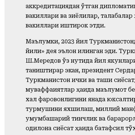
аккредитациядан ўтган дипломати
вакиллари ва зиёлилар, талабалар
вакиллари иштирок этди.
Маълумки, 2023 йил Туркманистонд
йили» дея эълон қилинган эди. Тур
Ш.Мередов ўз нутқида йил якунла
таништирар экан, президент Серд
Туркманистон ички ва ташқи сиёсатд
муваффақиятлар ҳақида маълумот бе
халқ фаровонлигини янада юксалт
турмушини яхшилаш, миллий манфа
умумбашарий тинчлик ва барқарор
одилона сиёсат ҳақида батафсил тў