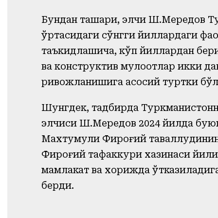
Бундан ташқари, элчи Ш.Мередов Т
ўртасидаги сўнгги йиллардаги фао
таъкидлашича, кўп йиллардан бери
ва конструктив мулоқотлар икки д
ривожланишига асосий туртки бўл
Шунгдек, тадбирда Туркманистонн
элчиси Ш.Мередов 2024 йилда бую
Махтумқули Фироғий таваллудининг
Фироғий тафаккури хазинаси йили”
мамлакат ва хорижда ўтказиладиг
берди.