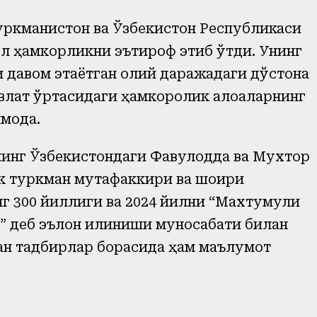
уркманистон ва Ўзбекистон Республикаси
л ҳамкорликни эътироф этиб ўтди. Унинг
 давом этаётган олий даражадаги дўстона
авлат ўртасидаги ҳамкоролик алоқаларнинг
моқда.
инг Ўзбекистондаги Фавқулодда ва Мухтор
к туркман мутафаккири ва шоири
 300 йиллиги ва 2024 йилни “Махтумқули
 деб эълон қилиниши муносабати билан
ан тадбирлар борасида ҳам маълумот