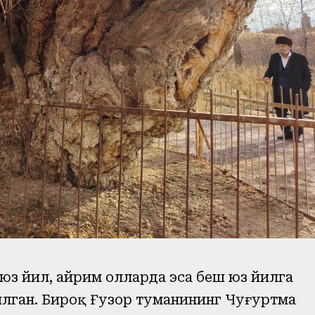
з йил, айрим ҳолларда эса беш юз йилга
лган. Бироқ Ғузор туманининг Чуғуртма