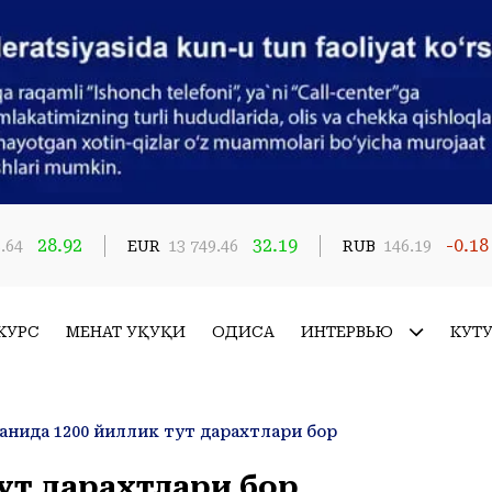
28.92
32.19
-0.18
.64
EUR
13 749.46
RUB
146.19
КУРС
МЕҲНАТ ҲУҚУҚИ
ҲОДИСА
ИНТЕРВЬЮ
КУТ
манида 1200 йиллик тут дарахтлари бор
тут дарахтлари бор