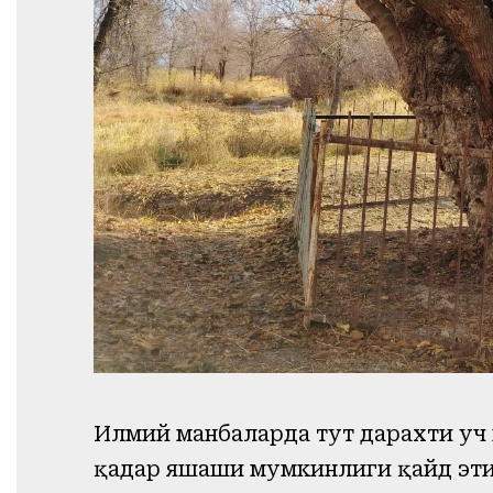
Илмий манбаларда тут дарахти уч ю
қадар яшаши мумкинлиги қайд эти