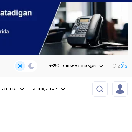
O'z
Ўз
+35C Тошкент шаҳри
УБХОНА
БОШҚАЛАР