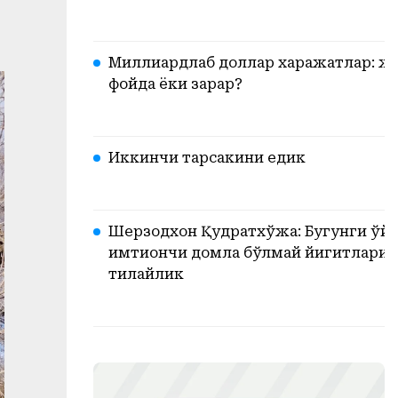
Миллиардлаб доллар харажатлар: жа
фойда ёки зарар?
Иккинчи тарсакини едик
Шерзодхон Қудратхўжа: Бугунги ўйи
имтиҳончи домла бўлмай йигитларим
тилайлик