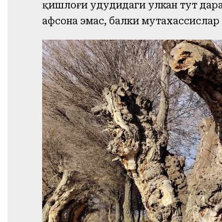
қишлоғи ҳудудидаги улкан тут дара
афсона эмас, балки мутахассислар