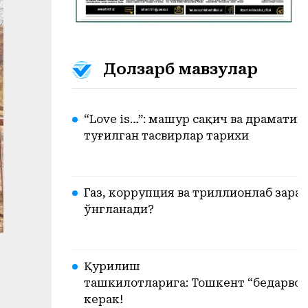
Долзарб мавзулар
“Love is…”: машҳур сақич ва драматик
туғилган тасвирлар тарихи
Газ, коррупция ва триллионлаб зарар.
ўнгланади?
Қурилиш
ташкилотларига: Тошкент “бедарвоза
керак!