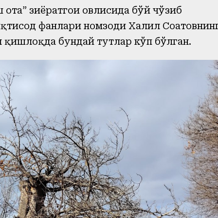
та” зиёратгоҳи ҳовлисида бўй чўзиб
қтисод фанлари номзоди Халил Соатовнин
м қишлоқда бундай тутлар кўп бўлган.