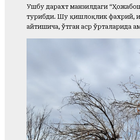
Ушбу дарахт манзилдаги “Ҳожабош о
турибди. Шу қишлоқлик фахрий, и
айтишича, ўтган аср ўрталарида ҳа