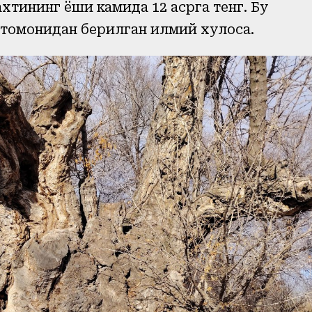
хтининг ёши камида 12 асрга тенг. Бу
 томонидан берилган илмий хулоса.