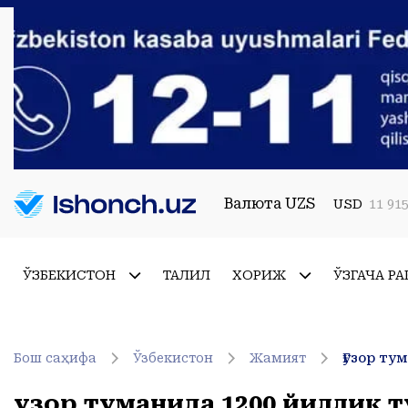
Валюта UZS
USD
11 915
ЎЗБЕКИСТОН
ТАҲЛИЛ
ХОРИЖ
ЎЗГАЧА РА
Бош саҳифа
Ўзбекистон
Жамият
Ғузор ту
Ғузор туманида 1200 йиллик 