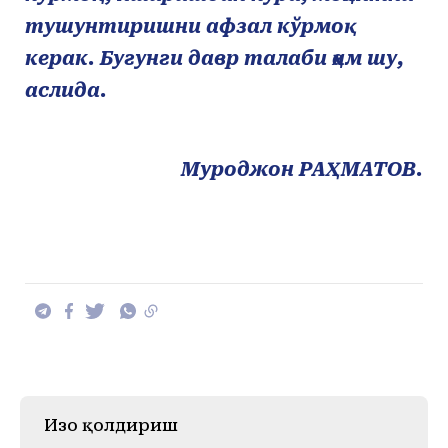
тушунтиришни афзал кўрмоқ
керак. Бугунги давр талаби ҳам шу,
аслида.
Муроджон РАҲМАТОВ.
Изоҳ қолдириш