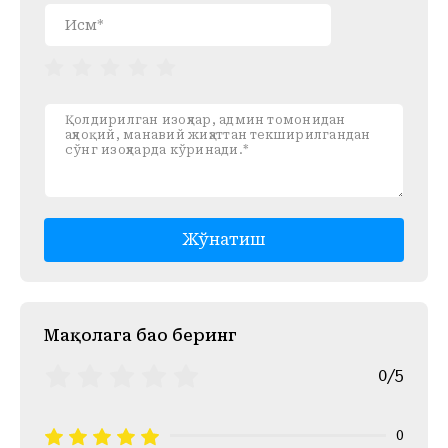
Жўнатиш
Mақолага баҳо беринг
0/5
0