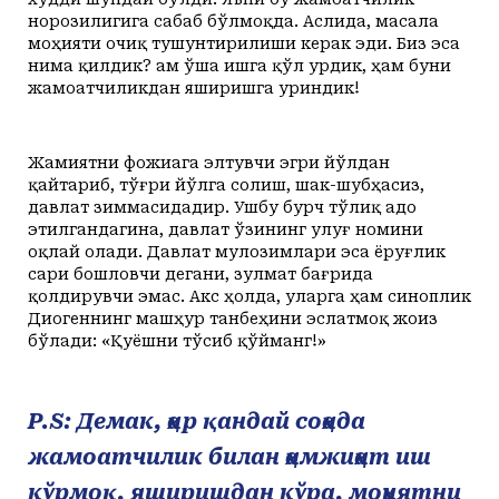
норозилигига сабаб бўлмоқда. Аслида, масала
моҳияти очиқ тушунтирилиши керак эди. Биз эса
нима қилдик? Ҳам ўша ишга қўл урдик, ҳам буни
жамоатчиликдан яширишга уриндик!
Жамиятни фожиага элтувчи эгри йўлдан
қайтариб, тўғри йўлга солиш, шак-шубҳасиз,
давлат зиммасидадир. Ушбу бурч тўлиқ адо
этилгандагина, давлат ўзининг улуғ номини
оқлай олади. Давлат мулозимлари эса ёруғлик
сари бошловчи дегани, зулмат бағрида
қолдирувчи эмас. Акс ҳолда, уларга ҳам синоплик
Диогеннинг машҳур танбеҳини эслатмоқ жоиз
бўлади: «Қуёшни тўсиб қўйманг!»
P.S: Демак, ҳар қандай соҳада
жамоатчилик билан ҳамжиҳат иш
кўрмоқ, яширишдан кўра, моҳиятни