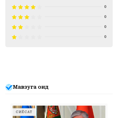
0
0
0
0
Мавзуга оид
СИЁСАТ
НЕГА АШХОБОДДА ФАВҚУЛОДДА САММИТ ТАШКИЛ ЭТИЛДИ?СИЁСАТШУНОС ФАРХОД ТОЛИПОВДАН 4 ТА МУҲИМ ФАРАЗ