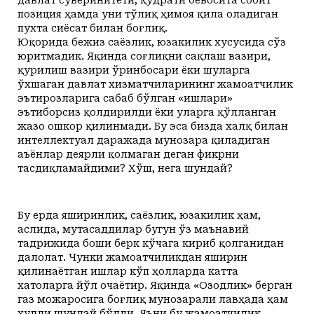
позиция ҳамда уни тўлиқ ҳимоя қила оладиган
пухта сиёсат билан боғлиқ.
Юқорида бежиз саёзлик, юзакилик хусусида сўз
юритмадик. Яқинда соғлиқни сақлаш вазири,
қурилиш вазири ўринбосари ёки шуларга
ўхшаган давлат хизматчиларининг жамоатчилик
эътирозларига сабаб бўлган «ишлари»
эътиборсиз қолдирилди ёки уларга қўлланган
жазо ошкор қилинмади. Бу эса бизда халқ билан
интеллектуал даражада мунозара қиладиган
аъёнлар деярли қолмаган деган фикрни
тасдиқламайдими? Хўш, нега шундай?
Бу ерда яширинлик, саёзлик, юзакилик ҳам,
аслида, мутасаддилар бугун ўз маънавий
тадрижида боши берк кўчага кириб қолганидан
далолат. Чунки жамоатчиликдан яширин
қилинаётган ишлар кўп ҳолларда катта
хатоларга йўл очаётир. Яқинда «Озодлик» берган
газ можаросига боғлиқ мунозарали лавҳада ҳам
худди шундай бўлди. Яъни бу жамоатчилик