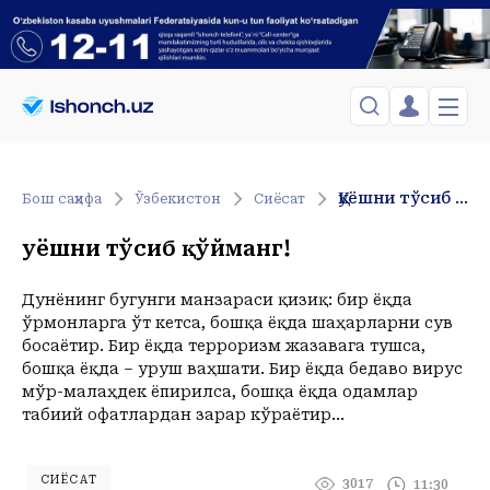
ЎЗБЕКИСТОН
TOSHKENT
Менинг саҳифам
Қуёшни тўсиб қўйманг!
Бош саҳифа
Ўзбекистон
Сиёсат
Сиёсат
Менинг жавоним
ТАҲЛИЛ
Toshkent Shahar
Қуёшни тўсиб қўйманг!
Сақланганлар
Chiqish
Спорт
Shanba, 08-August
ХОРИЖ
Telefon raqamingizni kiritng
+37
C
Дунёнинг бугунги манзараси қизиқ: бир ёқда
Иқтисод
Tasdiqlash kodini SMS orqali yuboramiz
ўрмонларга ўт кетса, бошқа ёқда шаҳарларни сув
Жамият
ЎЗГАЧА РАКУРС
босаётир. Бир ёқда терроризм жазавага тушса,
Сиёсат
бошқа ёқда – уруш ваҳшати. Бир ёқда бедаво вирус
МЕҲНАТ ҲУҚУҚИ
Иқтисод
Hozir
16:00
17:00
18:00
19:00
20:00
21:00
22:00
23:00
мўр-малаҳдек ёпирилса, бошқа ёқда одамлар
+37
C
+36
C
+36
C
+35
C
+34
C
+31
C
+30
C
+27
C
+26
C
табиий офатлардан зарар кўраётир…
ҲОДИСА
ИНТЕРВЬЮ
СИЁСАТ
3017
11:30