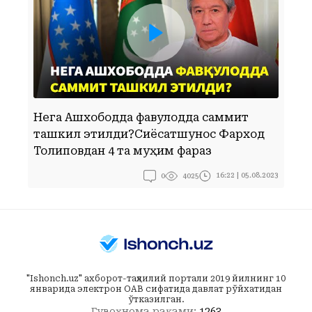
Нега Ашхободда фавқулодда саммит
Б
ташкил этилди?Сиёсатшунос Фарход
б
Толиповдан 4 та муҳим фараз
П
0
16:22 | 05.08.2023
4025
"Ishonch.uz" ахборот-таҳлилий портали 2019 йилнинг 10
январида электрон ОАВ сифатида давлат рўйхатидан
ўтказилган.
Гувоҳнома рақами:
1263