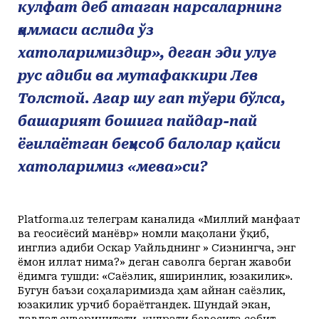
кулфат деб атаган нарсаларнинг
ҳаммаси аслида ўз
хатоларимиздир», деган эди улуғ
рус адиби ва мутафаккири Лев
Толстой. Агар шу гап тўғри бўлса,
башарият бошига пайдар-пай
ёғилаётган беҳисоб балолар қайси
хатоларимиз «мева»си?
Platforma.uz телеграм каналида «Миллий манфаат
ва геосиёсий манёвр» номли мақолани ўқиб,
инглиз адиби Оскар Уайльднинг » Сизнингча, энг
ёмон иллат нима?» деган саволга берган жавоби
ёдимга тушди: «Саёзлик, яширинлик, юзакилик».
Бугун баъзи соҳаларимизда ҳам айнан саёзлик,
юзакилик урчиб бораётгандек. Шундай экан,
давлат суверинитети, қудрати бевосита собит