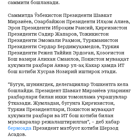
саммити бошланади.
Саммитда Ўзбекистон Президенти Шавкат
Мирзиёев, Озарбайжон Президенти Илҳом Алиев,
Эрон Президенти Иброҳим Раисий, Қирғизистон
Президенти Садир Жапаров, Тожикистон
Президенти Эмомали Раҳмон, Туркманистон
Президенти Сердар Бердимуҳамедов, Туркия
Президенти Режеп Таййип Эрдоған, Қозоғистон
Бош вазири Алихан Смаилов, Покистон муваққат
ҳукумати раҳбари Анвар ул-Ҳақ Какар ҳамда ИҲТ
бош котиби Хусрав Нозирий иштирок этади.
“Бугун, шунингдек, делегациялар Тошкентга кела
бошлайди. Президент Шавкат Мирзиёев уларнинг
раҳбарлари билан икки томонлама учрашувлар
ўтказади. Жумладан, бугунга Қирғизистон,
Туркия Президентлари, Покистон муваққат
ҳукумати раҳбари ва ИҲТ бош котиби билан
музокаралар режалаштирилган”, – деб хабар
бермоқда
Президент матбуот котиби Шерзод
Асадов.