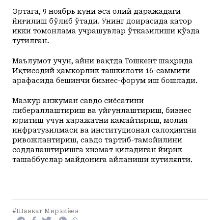
Эртага, 9 ноябрь куни эса олий даражадаги
йиғилиш бўлиб ўтади. Унинг доирасида қатор
икки томонлама учрашувлар ўтказилиши кўзда
тутилган.
Маълумот учун, айни вақтда Тошкент шаҳрида
Иқтисодий ҳамкорлик ташкилоти 16-саммити
арафасида бешинчи бизнес-форум иш бошлади.
Мазкур анжуман савдо сиёсатини
либераллаштириш ва уйғунлаштириш, бизнес
юритиш учун харажатни камайтириш, молия
инфратузилмаси ва институционал салоҳиятни
ривожлантириш, савдо тартиб-тамойилини
соддалаштиришга хизмат қиладиган йирик
ташаббуслар майдонига айланиши кутиляпти.
#Шавкат Мирзиёев