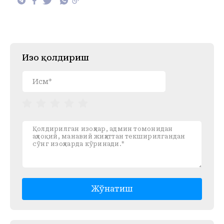
Изоҳ қолдириш
Жўнатиш