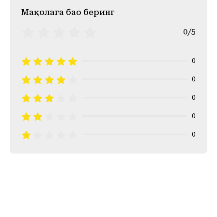
Mақолага баҳо беринг
0/5
0
0
0
0
0