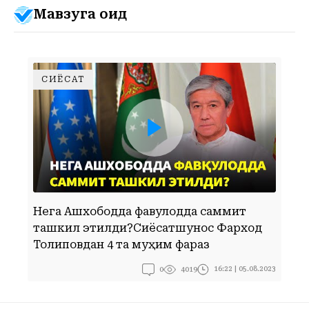
Мавзуга оид
СИЁСАТ
НЕГА АШХОБОДДА ФАВҚУЛОДДА САММИТ ТАШКИЛ ЭТИЛДИ?СИЁСАТШУНОС ФАРХОД ТОЛИПОВДАН 4 ТА МУҲИМ ФАРАЗ
Нега Ашхободда фавқулодда саммит
Б
ташкил этилди?Сиёсатшунос Фарход
б
Толиповдан 4 та муҳим фараз
П
0
16:22 | 05.08.2023
4019