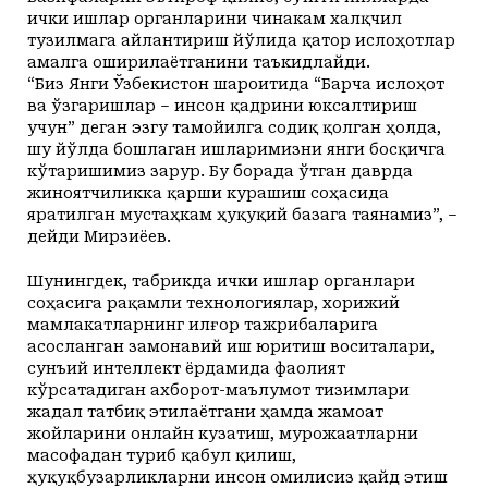
ички ишлар органларини чинакам халқчил
тузилмага айлантириш йўлида қатор ислоҳотлар
амалга оширилаётганини таъкидлайди.
“Биз Янги Ўзбекистон шароитида “Барча ислоҳот
ва ўзгаришлар – инсон қадрини юксалтириш
учун” деган эзгу тамойилга содиқ қолган ҳолда,
шу йўлда бошлаган ишларимизни янги босқичга
кўтаришимиз зарур. Бу борада ўтган даврда
жиноятчиликка қарши курашиш соҳасида
яратилган мустаҳкам ҳуқуқий базага таянамиз”, –
дейди Мирзиёев.
Шунингдек, табрикда ички ишлар органлари
соҳасига рақамли технологиялар, хорижий
мамлакатларнинг илғор тажрибаларига
асосланган замонавий иш юритиш воситалари,
сунъий интеллект ёрдамида фаолият
кўрсатадиган ахборот-маълумот тизимлари
жадал татбиқ этилаётгани ҳамда жамоат
жойларини онлайн кузатиш, мурожаатларни
масофадан туриб қабул қилиш,
ҳуқуқбузарликларни инсон омилисиз қайд этиш