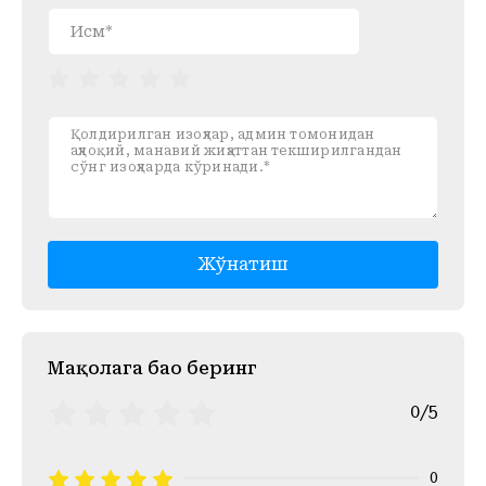
Жўнатиш
Mақолага баҳо беринг
0/5
0