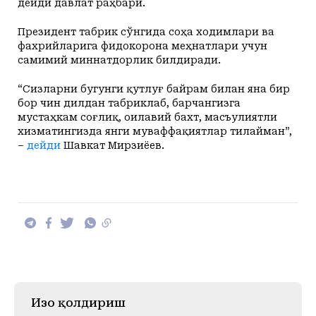
дейди давлат раҳбари.
Президент табрик сўнгида соҳа ходимлари ва
фахрийларига фидокорона меҳнатлари учун
самимий миннатдорлик билдиради.
“Сизларни бугунги қутлуғ байрам билан яна бир
бор чин дилдан табриклаб, барчангизга
мустаҳкам соғлиқ, оилавий бахт, масъулиятли
хизматингизда янги муваффақиятлар тилайман”,
–
дейди
Шавкат Мирзиёев.
Изоҳ қолдириш