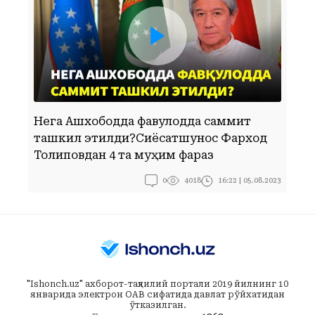
Нега Ашхободда фавқулодда саммит
Б
ташкил этилди?Сиёсатшунос Фарход
б
Толиповдан 4 та муҳим фараз
П
0
16:22 | 05.08.2023
4018
"Ishonch.uz" ахборот-таҳлилий портали 2019 йилнинг 10
январида электрон ОАВ сифатида давлат рўйхатидан
ўтказилган.