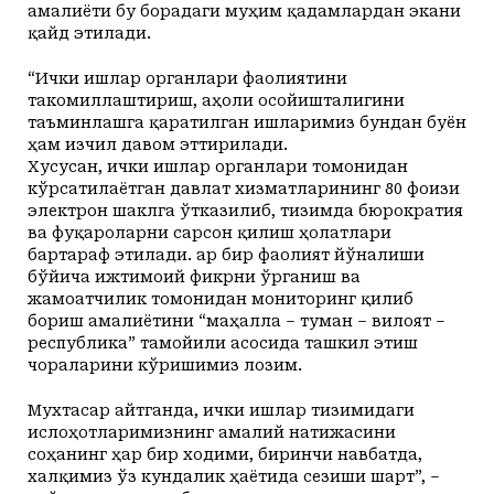
амалиёти бу борадаги муҳим қадамлардан экани
қайд этилади.
“Ички ишлар органлари фаолиятини
такомиллаштириш, аҳоли осойишталигини
таъминлашга қаратилган ишларимиз бундан буён
ҳам изчил давом эттирилади.
Хусусан, ички ишлар органлари томонидан
кўрсатилаётган давлат хизматларининг 80 фоизи
электрон шаклга ўтказилиб, тизимда бюрократия
ва фуқароларни сарсон қилиш ҳолатлари
бартараф этилади. Ҳар бир фаолият йўналиши
бўйича ижтимоий фикрни ўрганиш ва
жамоатчилик томонидан мониторинг қилиб
бориш амалиётини “маҳалла – туман – вилоят –
республика” тамойили асосида ташкил этиш
чораларини кўришимиз лозим.
Мухтасар айтганда, ички ишлар тизимидаги
ислоҳотларимизнинг амалий натижасини
соҳанинг ҳар бир ходими, биринчи навбатда,
халқимиз ўз кундалик ҳаётида сезиши шарт”, –