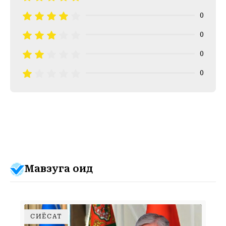
0
0
0
0
Мавзуга оид
СИЁСАТ
НЕГА АШХОБОДДА ФАВҚУЛОДДА САММИТ ТАШКИЛ ЭТИЛДИ?СИЁСАТШУНОС ФАРХОД ТОЛИПОВДАН 4 ТА МУҲИМ ФАРАЗ