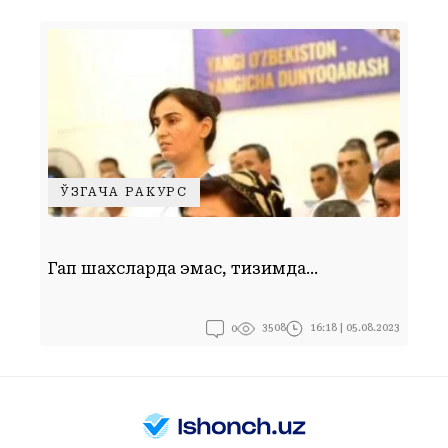
ЎЗГАЧА РАКУРС
Ф
Гап шахсларда эмас, тизимда...
у
0
16:18 | 05.08.2023
3508