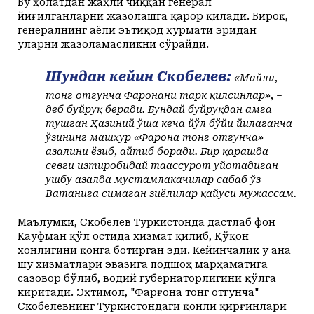
Бу ҳолатдан жаҳли чиққан генерал
йиғилганларни жазолашга қарор қилади. Бироқ,
генералнинг аёли эътиқод ҳурмати эридан
уларни жазоламасликни сўрайди.
Шундан кейин Скобелев:
«Майли,
тонг отгунча Фарғонани тарк қилсинлар», –
деб буйруқ беради. Бундай буйруқдан ғамга
тушган Ҳазиний ўша кеча йўл бўйи йиғлаганча
ўзининг машҳур «Фарғона тонг отгунча»
ғазалини ёзиб, айтиб боради. Бир қарашда
севги изтиробидай таассурот уйғотадиган
ушбу ғазалда мустамлакачилар сабаб ўз
Ватанига сиғмаган зиёлилар қайғуси мужассам.
Маълумки, Скобелев Туркистонда дастлаб фон
Кауфман қўл остида хизмат қилиб, Қўқон
хонлигини қонга ботирган эди. Кейинчалик у ана
шу хизматлари эвазига подшоҳ марҳаматига
сазовор бўлиб, водий губернаторлигини қўлга
киритади. Эҳтимол, "Фарғона тонг отгунча"
Скобелевнинг Туркистондаги қонли қирғинлари