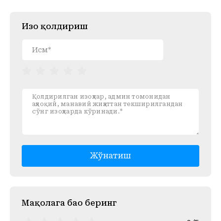
Изоҳ қолдириш
Жўнатиш
Mақолага баҳо беринг