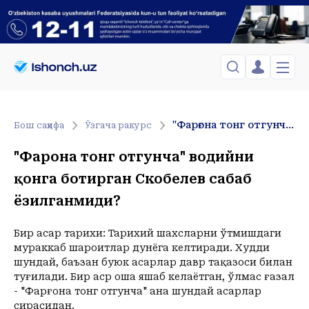
ЎЗБЕКИСТОН
TOSHKENT
Менинг саҳифам
"Фарғона тонг отгунча" водийни қонга ботирган Скобелев сабаб ёзилганмиди?
Бош саҳифа
Ўзгача ракурс
Сиёсат
Менинг жавоним
ТАҲЛИЛ
Toshkent Shahar
"Фарғона тонг отгунча" водийни
Сақланганлар
Chiqish
Спорт
Dushanba, 10-August
қонга ботирган Скобелев сабаб
ХОРИЖ
Telefon raqamingizni kiritng
+37
C
Иқтисод
ёзилганмиди?
Tasdiqlash kodini SMS orqali yuboramiz
Жамият
ЎЗГАЧА РАКУРС
Сиёсат
Бир асар тарихи: Тарихий шахсларни ўтмишдаги
МЕҲНАТ ҲУҚУҚИ
Иқтисод
Hozir
12:00
13:00
14:00
15:00
16:00
17:00
18:00
19:00
2
мураккаб шароитлар дунёга келтиради. Худди
+37
C
+38
C
+37
C
+37
C
+36
C
+37
C
+37
C
+36
C
+34
C
+
шундай, баъзан буюк асарлар давр тақазоси билан
ҲОДИСА
туғилади. Бир аср оша яшаб келаётган, ўлмас ғазал
- "Фарғона тонг отгунча" ана шундай асарлар
ИНТЕРВЬЮ
сирасидан.