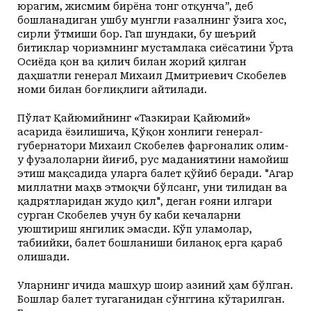
юрагим, жисмим бирёна тонг отқунча”, деб
бошланадиган ушбу мунгли ғазалнинг ўзига хос,
сирли ўтмиши бор. Гап шундаки, бу шеърий
битиклар чоризмнинг мустамлака сиёсатини Ўрта
Осиёда қон ва қилич билан жорий қилган
даҳшатли генерал Михаил Дмитриевич Скобелев
номи билан боғлиқлиги айтилади.
Пўлат Қайюмийнинг «Тазкираи Қайюмий»
асарида ёзилишича, Қўқон хонлиги генерал-
губернатори Михаил Скобелев фарғоналик олим-
у фузалоларни йиғиб, рус маданиятини намойиш
этиш мақсадида уларга балет қўйиб беради. "Агар
миллатни маҳв этмоқчи бўлсанг, уни тилидан ва
қадрятларидан жудо қил", деган ғояни илгари
сурган Скобелев учун бу каби кечаларни
уюштириш янгилик эмасди. Кўп уламолар,
табиийки, балет бошланиши биланоқ ерга қараб
олишади.
Уларнинг ичида машҳур шоир Ҳазиний ҳам бўлган.
Бошлар балет тугаганидан сўнггина кўтарилган.