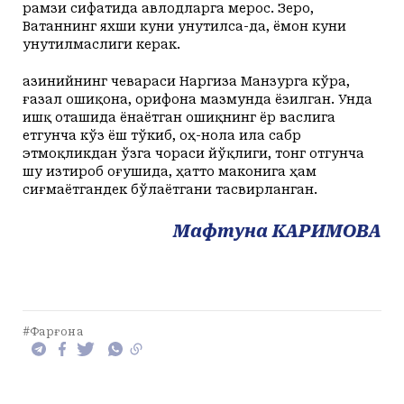
рамзи сифатида авлодларга мерос. Зеро,
Ватаннинг яхши куни унутилса-да, ёмон куни
унутилмаслиги керак.
Ҳазинийнинг чевараси Наргиза Манзурга кўра,
ғазал ошиқона, орифона мазмунда ёзилган. Унда
ишқ оташида ёнаётган ошиқнинг ёр васлига
етгунча кўз ёш тўкиб, оҳ-нола ила сабр
этмоқликдан ўзга чораси йўқлиги, тонг отгунча
шу изтироб оғушида, ҳатто маконига ҳам
сиғмаётгандек бўлаётгани тасвирланган.
Мафтуна КАРИМОВА
#Фарғона