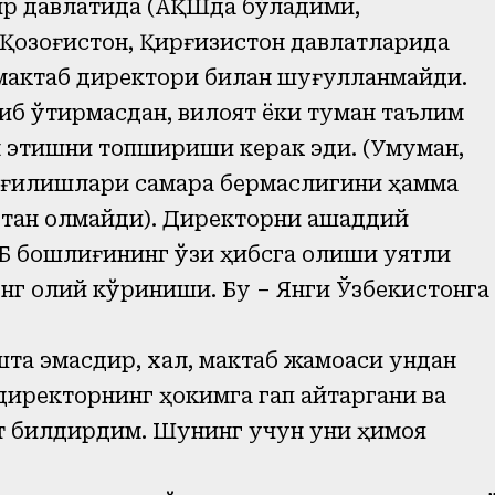
ир давлатида (АҚШда бўладими,
 Қозоғистон, Қирғизистон давлатларида
 мактаб директори билан шуғулланмайди.
б ўтирмасдан, вилоят ёки туман таълим
 этишни топшириши керак эди. (Умуман,
иғилишлари самара бермаслигини ҳамма
и тан олмайди). Директорни ашаддий
 бошлиғининг ўзи ҳибсга олиши уятли
энг олий кўриниши. Бу – Янги Ўзбекистонга
та эмасдир, халқ, мактаб жамоаси ундан
директорнинг ҳокимга гап қайтаргани ва
ат билдирдим. Шунинг учун уни ҳимоя