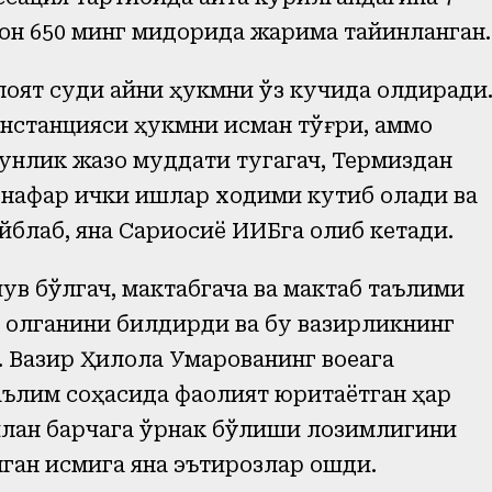
ион 650 минг миқдорида жарима тайинланган.
оят суди айни ҳукмни ўз кучида қолдиради
инстанцияси ҳукмни қисман тўғри, аммо
кунлик жазо муддати тугагач, Термиздан
7 нафар ички ишлар ходими кутиб олади ва
айблаб, яна Сариосиё ИИБга олиб кетади.
в бўлгач, мактабгача ва мактаб таълими
а олганини билдирди ва бу вазирликнинг
 Вазир Ҳилола Умарованинг воқеага
аълим соҳасида фаолият юритаётган ҳар
илан барчага ўрнак бўлиши лозимлигини
нган қисмига яна эътирозлар ошди.