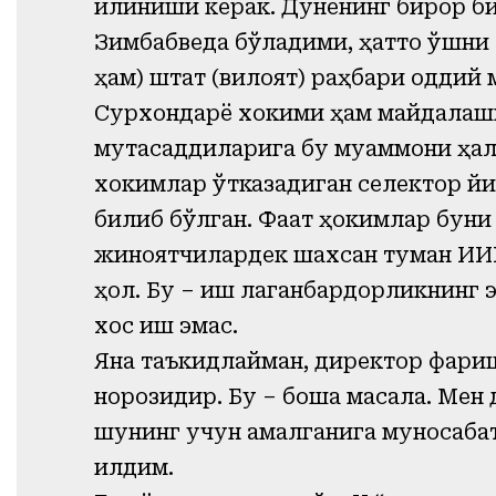
қилиниши керак. Дунёнинг бирор б
Зимбабведа бўладими, ҳатто қўшни
ҳам) штат (вилоят) раҳбари оддий
Сурхондарё хокими ҳам майдалаши
мутасаддиларига бу муаммони ҳал
хокимлар ўтказадиган селектор й
билиб бўлган. Фақат ҳокимлар бун
жиноятчилардек шахсан туман ИИБ
ҳол. Бу – иш лаганбардорликнинг 
хос иш эмас.
Яна таъкидлайман, директор фариш
норозидир. Бу – бошқа масала. Мен 
шунинг учун қамалганига муносаб
қилдим.