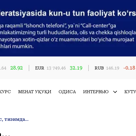
28.92
32.19
-0.18
.64
EUR
13 749.46
RUB
146.19
КУРС
МЕҲНАТ ҲУҚУҚИ
ҲОДИСА
ИНТЕРВЬЮ
КУТ
, тизимда...
...