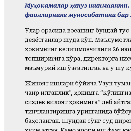
Муҳокамалар ҳануз тинмаяпти. 
фаолларнинг муносабатини бир
Улар орасида воқеанинг бундай тус
деяётганлар жуда кўп. Маълумотлар
ҳокимнинг келишмовчилиги 26 июл
топшириғига кўра, директорга нис
маъмурий иш қўзғатилган ва у шу ку
Жиноят ишлари бўйича Узун туман 
чақир қилганлик”, ҳокимга “Қўлингиз
сиздек вилоят ҳокимига” деб айтг
тинчлантиришга уринганида бўйсу
баҳоланган. Шундан сўнг суд дирек
ҳукм этган. Қамоқ қарори иш фақат 