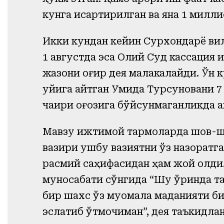
кунга қисқартирилган ва яна 1 милл
Икки кундан кейин Сурхондарё вил
1 августда эса Олий Суд кассация 
жазони оғир дея малакалайди. Ўн 
уйига қайтган Умида Турсуновани 
чақириқ қоғозига бўйсунмаганликда 
Мавзу ижтимой тармоқларда шов-шу
вазири ушбу вазиятни ўз назоратг
расмий саҳифасидан ҳам жой олди.
муносабати сўнгида “Шу ўринда т
бир шахс ўз муомала маданияти б
эслатиб ўтмоқчиман”, дея таъкидла