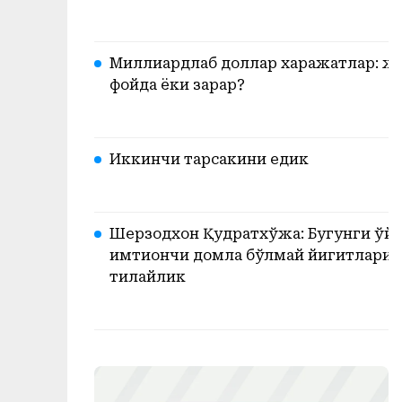
Миллиардлаб доллар харажатлар: жа
фойда ёки зарар?
Иккинчи тарсакини едик
Шерзодхон Қудратхўжа: Бугунги ўйи
имтиҳончи домла бўлмай йигитларим
тилайлик