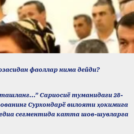
 юзасидан фаоллар нима дейди?
 ташланг...” Сариосиё туманидаги 28-
ованинг Сурхондарё вилояти ҳокимига
 медиа сегментида катта шов-шувларга