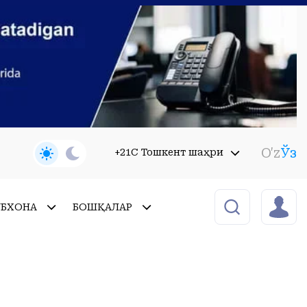
O'z
Ўз
+21C Тошкент шаҳри
УБХОНА
БОШҚАЛАР