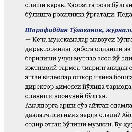
олиши керак. Ҳақоратга рози бўлга
бўлишга розиликка ўргатади! Педа
Шарофиддин Тўлаганов, журнал
— Кеча муҳокамалар мавзуси бўлг
директорининг ҳибсга олиниши ва у
берилиши учун мутлақо асос йўқ эди
ижтимоий тармоққа чиқарилганидан 
этган видеолар ошкор қилина бошла
директор ҳимояси йўлида тармоқда 
олиниши ноқонуний бўлган.
Амалдорга қарши сўз айтган одамлар 
давлатчилигимиз қаерда қолади? Аё
содир этган бўлиши мумкин. Бу ҳуқ