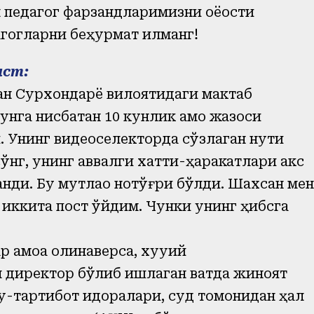
н педагог фарзандларимизни оёқости
гогларни беҳурмат қилманг!
ист:
ан Сурхондарё вилоятидаги мактаб
нга нисбатан 10 кунлик қамоқ жазоси
. Унинг видеоселекторда сўзлаган нутқи
сўнг, унинг аввалги хатти-ҳаракатлари акс
нди. Бу мутлақо нотўғри бўлди. Шахсан мен
иккита пост қўйдим. Чунки унинг ҳибсга
қамоққа олинаверса, хуқуқий
л директор бўлиб ишлаган вақтда жиноят
уқ-тартибот идоралари, суд томонидан ҳал