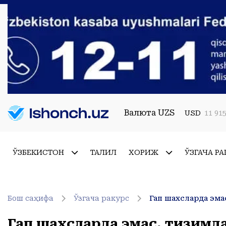
Валюта UZS
USD
11 915
ЎЗБЕКИСТОН
ТАҲЛИЛ
ХОРИЖ
ЎЗГАЧА РА
Бош саҳифа
Ўзгача ракурс
Гап шахсларда эмас
Гап шахсларда эмас, тизимда