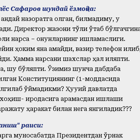
ёс Сафаров шундай ёзмоқда:
андай назоратга олган, билмадиму, у
мади. Директор жазони тўлиқ ўтаб бўлгачгин
вфли нарса – қонунларнинг ишламаслиги.
ейин ҳоким яна қамайди, вазир телефон қилиб
йди. Ҳамма нарсани шахслар ҳал қиляпти.
а, шу бўляпти. Ўзимиз шунча дабдаба
л қилган Конституциянинг (1-моддасида
белгилаб қўймадикми? Ҳуқуқий давлатда
, хоҳиш- иродасига қарамасдан ишлаши
ражату ҳаракат билан нега янгиладик???
аниш" раиси:
арга муносабатда Президентдан ўрнак