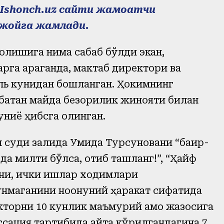
Ishonch.uz сайти жамоатчи
 жойга жамлади.
 олишига нима сабаб бўлди экан,
га қараганда, мактаб директори ва
ь кунидан бошланган. Ҳокимнинг
батан майда безорилик жинояти билан
ниёқ ҳибсга олинган.
суди залида Умида Турсуновани “бақир-
да милтиқ бўлса, отиб ташланг!”, “Ҳайф
ани, ички ишлар ходимлари
нмаганини ноқонуний ҳаракат сифатида
торни 10 кунлик маъмурий қамоқ жазосига
кассация тартибида қайта кўрилгандагина 7