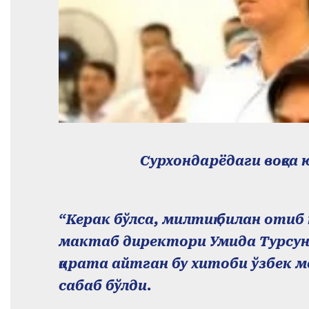
Сурхондарёдаги воқеа
“Керак бўлса, милтиқ билан отиб
мактаб директори Умида Турсун
қарата айтган бу хитоби ўзбек
сабаб бўлди.