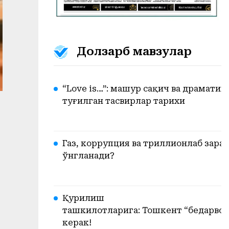
Долзарб мавзулар
“Love is…”: машҳур сақич ва драматик
туғилган тасвирлар тарихи
Газ, коррупция ва триллионлаб зарар.
ўнгланади?
Қурилиш
ташкилотларига: Тошкент “бедарвоза
керак!