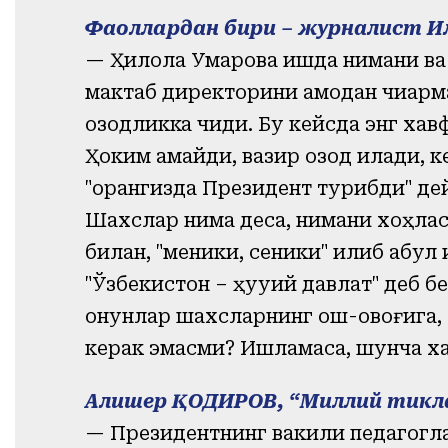
Фаоллардан бири – журналист Ил
— Ҳилола Умарова ишда нимани ва қ
мактаб директорини қамоқдан чиқар
озодликка чиқди. Бу кейсда энг ха
Ҳоким қамайди, вазир озод қилади, к
"орқангизда Президент турибди" де
Шахслар нима деса, нимани хоҳлас
билан, "меники, сеники" қилиб қабу
"Ўзбекистон – ҳуқуқий давлат" деб 
қонунлар шахсларнинг қош-қовоғига
керак эмасми? Ишламаса, шунча ха
Алишер ҚОДИРОВ, “Миллий тикл
— Президентнинг вакили педагогл