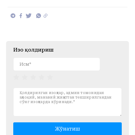
Изоҳ қолдириш
Жўнатиш