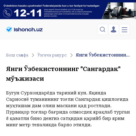
ЎЗБЕКИСТОН
TOSHKENT
Менинг саҳифам
Янги Ўзбекистоннинг "Сангардак" мўъжизаси
Бош саҳифа
Ўзгача ракурс
Сиёсат
Менинг жавоним
ТАҲЛИЛ
Toshkent Shahar
Янги Ўзбекистоннинг "Сангардак"
Сақланганлар
Chiqish
Спорт
Yakshanba, 09-August
мўъжизаси
ХОРИЖ
Telefon raqamingizni kiritng
+31
C
Иқтисод
Tasdiqlash kodini SMS orqali yuboramiz
Жамият
ЎЗГАЧА РАКУРС
Бугун Сурхондарёда тарихий кун. Яқинда
Сариосиё туманининг тоғли Сангардак қишлоғида
Сиёсат
МЕҲНАТ ҲУҚУҚИ
Иқтисод
муҳташам дам олиш маскани қад ростлади.
Hozir
10:00
11:00
12:00
13:00
14:00
15:00
16:00
17:00
1
Пурвиқор тоғлар бағрида олмосдек ярақлаб турган
+31
C
+33
C
+34
C
+36
C
+37
C
+36
C
+36
C
+36
C
+36
C
+
ҲОДИСА
8 қаватли бино денгиз сатҳидан қарийб бир ярим
минг метр тепаликда барпо этилди.
ИНТЕРВЬЮ