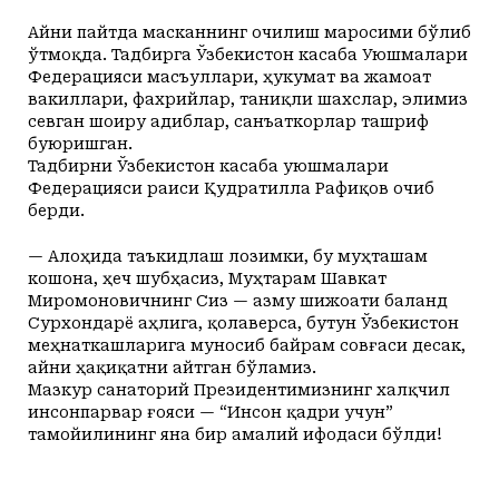
Айни пайтда масканнинг очилиш маросими бўлиб
ўтмоқда. Тадбирга Ўзбекистон касаба Уюшмалари
Федерацияси масъуллари, ҳукумат ва жамоат
вакиллари, фахрийлар, таниқли шахслар, элимиз
севган шоиру адиблар, санъаткорлар ташриф
буюришган.
Тадбирни Ўзбекистон касаба уюшмалари
Федерацияси раиси Қудратилла Рафиқов очиб
берди.
— Алоҳида таъкидлаш лозимки, бу муҳташам
кошона, ҳеч шубҳасиз, Муҳтарам Шавкат
Миромоновичнинг Сиз — азму шижоати баланд
Сурхондарё аҳлига, қолаверса, бутун Ўзбекистон
меҳнаткашларига муносиб байрам совғаси десак,
айни ҳақиқатни айтган бўламиз.
Мазкур санаторий Президентимизнинг халқчил
инсонпарвар ғояси — “Инсон қадри учун”
тамойилининг яна бир амалий ифодаси бўлди!