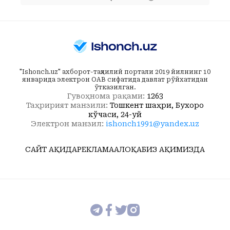
"Ishonch.uz" ахборот-таҳлилий портали 2019 йилнинг 10
январида электрон ОАВ сифатида давлат рўйхатидан
ўтказилган.
Гувоҳнома рақами:
1263
Таҳририят манзили:
Тошкент шаҳри, Бухоро
кўчаси, 24-уй
Электрон манзил:
ishonch1991@yandex.uz
САЙТ ҲАҚИДА
РЕКЛАМА
АЛОҚА
БИЗ ҲАҚИМИЗДА