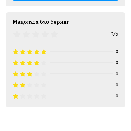
Mақолага баҳо беринг
0/5
0
0
0
0
0