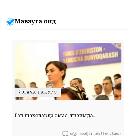
Мавзуга оид
ЎЗГАЧА РАКУРС
Ф
Гап шахсларда эмас, тизимда...
у
0
16:18 | 05.08.2023
3506