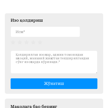
Изоҳ қолдириш
Жўнатиш
Mақолага баҳо беринг