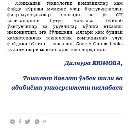
Лойиҳадан технологик компаниялар ҳам
фойда кўриши мумкин: улар ўқитувчилардан
фикр-мулоҳазалар олишади ва ўз СИ
воситаларини бутун мамлакат бўйлаб
ўқитувчилар ва ўқувчилар қўлига етказиш
имкониятига эга бўлишади. Илгари ҳам бундай
ҳамкорликлар технологик компаниялар учун
фойдали бўлган — масалан, Google Chromebooks
қурилмалари мактабларда кенг тарқалган.
Дилнура ҚА
Ю
МОВА
,
Тошкент давлат
ў
збек тили ва
адабиёти университети
талабаси