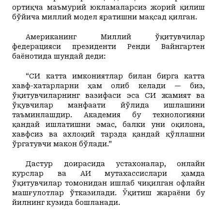
ортиқча маъмурий юкламаларсиз жорий қилиш
бўйича миллий модел яратишни мақсад қилган.
Американинг Миллий ўқитувчилар
федерацияси президенти Ренди Вайнгартен
баёнотида шундай деди:
“СИ катта имкониятлар билан бирга катта
хавф-хатарларни ҳам олиб келади — биз,
ўқитувчиларнинг вазифаси эса СИ жамият ва
ўқувчилар манфаати йўлида ишлашини
таъминлашдир. Академия бу технологияни
қандай ишлатишни эмас, балки уни оқилона,
хавфсиз ва ахлоқий тарзда қандай қўллашни
ўргатувчи макон бўлади.”
Дастур доирасида устахоналар, онлайн
курслар ва АИ мутахассислари ҳамда
ўқитувчилар томонидан ишлаб чиқилган офлайн
машғулотлар ўтказилади. Ўқитиш жараёни бу
йилнинг кузида бошланади.