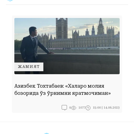
ЖАМИЯТ
“
Азизбек Тохтабаев: «Халқаро молия
и
бозорида ўз ўрнимни яратмоқчиман»
б
0
15:00 | 14.06.2023
1077