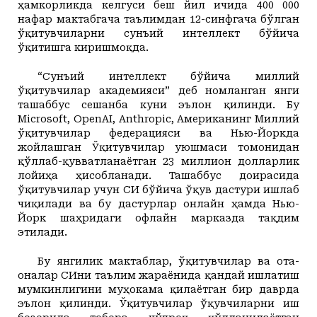
ҳамкорликда келгуси беш йил ичида 400 000
нафар мактабгача таълимдан 12-синфгача бўлган
ўқитувчиларни сунъий интеллект бўйича
ўқитишга киришмоқда.
“Сунъий интеллект бўйича миллий
ўқитувчилар академияси” деб номланган янги
ташаббус сешанба куни эълон қилинди. Бу
Microsoft, OpenAI, Anthropic, Американинг Миллий
ўқитувчилар федерацияси ва Нью-Йоркда
жойлашган Ўқитувчилар уюшмаси томонидан
қўллаб-қувватланаётган 23 миллион долларлик
лойиҳа ҳисобланади. Ташаббус доирасида
ўқитувчилар учун СИ бўйича ўқув дастури ишлаб
чиқилади ва бу дастурлар онлайн ҳамда Нью-
Йорк шаҳридаги офлайн марказда тақдим
этилади.
Бу янгилик мактаблар, ўқитувчилар ва ота-
оналар СИни таълим жараёнида қандай ишлатиш
мумкинлигини муҳокама қилаётган бир даврда
эълон қилинди. Ўқитувчилар ўқувчиларни иш