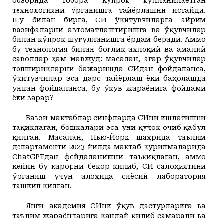
бозорида тобора кўпроқ қўлланилаётган
технологияни ўрганишга тайёрлашни истайди.
Шу билан бирга, СИ ўқитувчиларга айрим
вазифаларни автоматлаштиришга ва ўқувчилар
билан кўпроқ шуғулланишга ёрдам беради. Аммо
бу технология билан боғлиқ ахлоқий ва амалий
саволлар ҳам мавжуд: масалан, агар ўқувчилар
топшириқларни бажаришда СИдан фойдаланса,
ўқитувчилар эса дарс тайёрлаш ёки баҳолашда
ундан фойдаланса, бу ўқув жараёнига фойдами
ёки зарар?
Баъзи мактаблар синфларда СИни ишлатишни
тақиқлаган, бошқалари эса уни қучоқ очиб қабул
қилган. Масалан, Нью-Йорк шаҳрида таълим
департаменти 2023 йилда мактаб қурилмаларида
ChatGPTдан фойдаланишни таъқиқлаган, аммо
кейин бу қарорни бекор қилиб, СИ салоҳиятини
ўрганиш учун алоҳида сиёсий лаборатория
ташкил қилган.
Янги академия СИни ўқув дастурларига ва
таълим жараёнларига қандай қилиб самарали ва