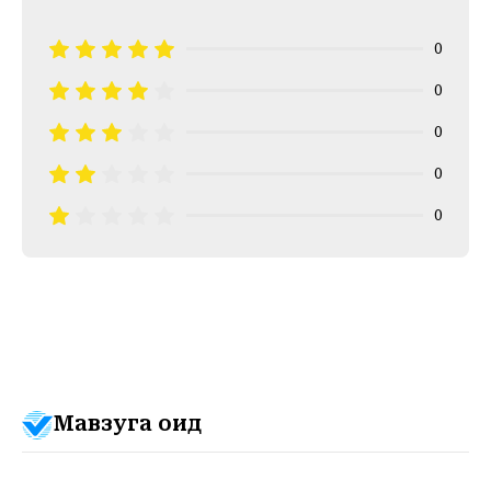
0
0
0
0
0
Мавзуга оид