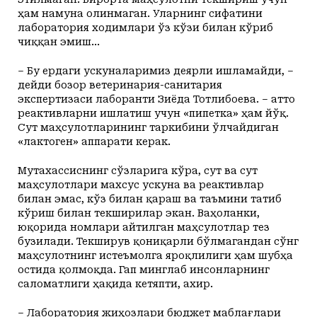
ҳам намуна олинмаган. Уларнинг сифатини
лаборатория ходимлари ўз кўзи билан кўриб
чиққан эмиш...
– Бу ердаги ускуналаримиз деярли ишламайди, –
дейди бозор ветеринария-санитария
экспертизаси лаборанти Зиёда Тотлибоева. – Ҳатто
реактивларни ишлатиш учун «пипетка» ҳам йўқ.
Сут маҳсулотларининг таркибини ўлчайдиган
«лактоген» аппарати керак.
Мутахассиснинг сўзларига кўра, сут ва сут
маҳсулотлари махсус ускуна ва реактивлар
билан эмас, кўз билан қараш ва таъмини татиб
кўриш билан текширилар экан. Ваҳоланки,
юқорида номлари айтилган маҳсулотлар тез
бузилади. Текширув қониқарли бўлмагандан сўнг
маҳсулотнинг истеъмолга яроқлилиги ҳам шубҳа
остида қолмоқда. Гап минглаб инсонларнинг
саломатлиги ҳақида кетяпти, ахир.
– Лаборатория жиҳозлари бюджет маб­лағлари