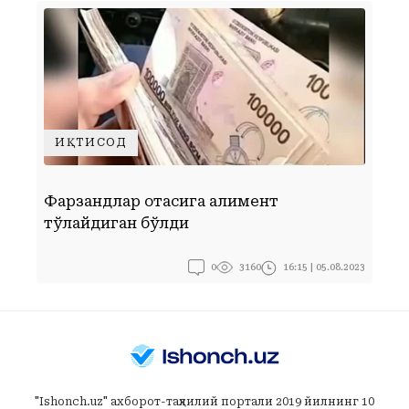
ИҚТИСОД
Фарзандлар отасига алимент
С
тўлайдиган бўлди
ш
0
16:15 | 05.08.2023
3160
"Ishonch.uz" ахборот-таҳлилий портали 2019 йилнинг 10