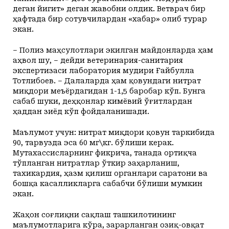
деган йигит» деган жавобни олдик. Ветврач бир
ҳафтада бир сотувчилардан «хабар» олиб турар
экан.
– Полиз маҳсулотлари экилган майдонларда ҳам
аҳвол шу, – дейди ветеринария-санитария
экспертизаси лаборатория мудири Ғайбулла
Тотлибоев. – Далаларда ҳам қовундаги нитрат
миқдори меъёрдагидан 1-1,5 баробар кўп. Бунга
сабаб шуки, деҳқонлар кимёвий ўғитлардан
ҳаддан зиёд кўп фойдаланишади.
Маълумот учун: нитрат миқдори қовун таркибида
90, тарвузда эса 60 мг\кг. бўлиши керак.
Мутахассисларнинг фикрича, танада ортиқча
тўпланган нитратлар ўткир заҳарланиш,
тахикардия, ҳазм қилиш органлари саратони ва
бошқа касалликларга сабабчи бўлиши мумкин
экан.
Жаҳон соғлиқни сақлаш ташкилотининг
маълумотларига кўра, зарарланган озиқ-овқат