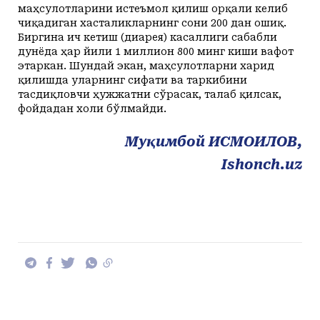
маҳсулотларини истеъмол қилиш орқали келиб
чиқадиган хасталикларнинг сони 200 дан ошиқ.
Биргина ич кетиш (диарея) касаллиги сабабли
дунёда ҳар йили 1 миллион 800 минг киши вафот
этаркан. Шундай экан, маҳсулотларни харид
қилишда уларнинг сифати ва таркибини
тасдиқловчи ҳужжатни сўрасак, талаб қилсак,
фойдадан холи бўлмайди.
Муқимбой ИСМОИЛОВ,
Ishonch.uz