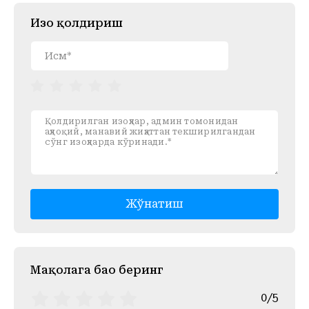
Изоҳ қолдириш
Жўнатиш
Mақолага баҳо беринг
0/5