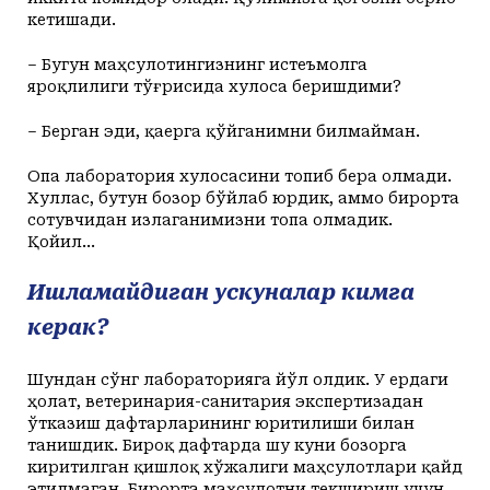
кетишади.
– Бугун маҳсулотингизнинг истеъмолга
яроқлилиги тўғрисида хулоса беришдими?
– Берган эди, қаерга қўйганимни билмайман.
Опа лаборатория хулосасини топиб бера олмади.
Хуллас, бутун бозор бўйлаб юрдик, аммо бирорта
сотувчидан излаганимизни топа олмадик.
Қойил...
Ишламайдиган ускуналар кимга
керак?
Шундан сўнг лабораторияга йўл олдик. У ердаги
ҳолат, ветеринария-санитария экспертизадан
ўтказиш дафтарларининг юритилиши билан
танишдик. Бироқ дафтарда шу куни бозорга
киритилган қишлоқ хўжалиги маҳсулотлари қайд
этилмаган. Бирорта маҳсулотни текшириш учун