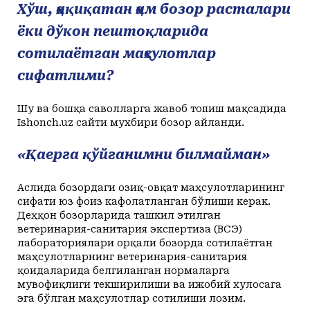
Хўш, ҳақиқатан ҳам бозор расталари
ёки дўкон пештоқларида
сотилаётган маҳсулотлар
сифатлими?
Шу ва бошқа саволларга жавоб топиш мақсадида
Ishonch.uz сайти мухбири бозор айланди.
«Қаерга қўйганимни билмайман»
Аслида бозордаги озиқ-овқат маҳсулотларининг
сифати юз фоиз кафолатланган бўлиши керак.
Деҳқон бозорларида ташкил этилган
ветеринария-санитария экспертиза (ВСЭ)
лабораториялари орқали бозорда сотилаётган
маҳсулотларнинг ветеринария-санитария
қоидаларида белгиланган нормаларга
мувофиқлиги текширилиши ва ижобий хулосага
эга бўлган маҳсулотлар сотилиши лозим.