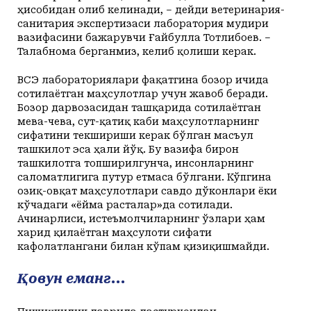
ҳисобидан олиб келинади, – дейди ветеринария-
санитария экспертизаси лаборатория мудири
вазифасини бажарувчи Ғайбулла Тотлибоев. –
Талабнома берганмиз, келиб қолиши керак.
ВСЭ лабораториялари фақатгина бозор ичида
сотилаётган маҳсулотлар учун жавоб беради.
Бозор дарвозасидан ташқарида сотилаётган
мева-чева, сут-қатиқ каби маҳсулотларнинг
сифатини текшириши керак бўлган масъул
ташкилот эса ҳали йўқ. Бу вазифа бирон
ташкилотга топширилгунча, инсонларнинг
саломатлигига путур етмаса бўлгани. Кўпгина
озиқ-овқат маҳсулотлари савдо дўконлари ёки
кўчадаги «ёйма расталар»да сотилади.
Ачинарлиси, истеъмолчиларнинг ўзлари ҳам
харид қилаётган маҳсулоти сифати
кафолатлангани билан кўпам қизиқишмайди.
Қовун еманг...