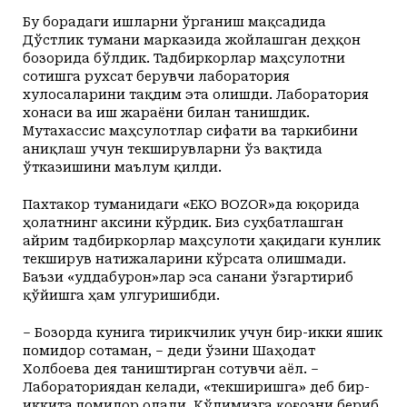
Бу борадаги ишларни ўрганиш мақсадида
Дўстлик тумани марказида жойлашган деҳқон
бозорида бўлдик. Тадбиркорлар маҳсулотни
сотишга рухсат берувчи лаборатория
хулосаларини тақдим эта олишди. Лаборатория
хонаси ва иш жараёни билан танишдик.
Мутахассис маҳсулотлар сифати ва таркибини
аниқлаш учун текширувларни ўз вақтида
ўтказишини маълум қилди.
Пахтакор туманидаги «EKO BOZOR»да юқорида
ҳолатнинг аксини кўрдик. Биз суҳбатлашган
айрим тадбиркорлар маҳсулоти ҳақидаги кунлик
текширув натижаларини кўрсата олишмади.
Баъзи «уддабурон»лар эса санани ўзгартириб
қўйишга ҳам улгуришибди.
– Бозорда кунига тирикчилик учун бир-икки яшик
помидор сотаман, – деди ўзини Шаҳодат
Холбоева дея таништирган сотувчи аёл. –
Лабораториядан келади, «текширишга» деб бир-
иккита помидор олади. Қўлимизга қоғозни бериб