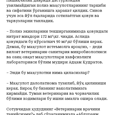
Пишиқчилик даврида дас­турхондан
узилмайдиган полиз маҳсулотларининг таркиби
ва сифатини ўрганишга ҳаракат қилдик. Синов
учун эса йўл ёқаларида сотилаётган қовун ва
тарвузларни танладик.
– Полиз экинларини текширганимизда қовундаги
нитрат миқдори 172 мг\кг. чиқди. Аслида
қовундаги бу кўрсаткич 90 мг\кг бўлиши керак.
Демак, бу маҳсулот истеъмолга яроқсиз, – деди
вилоят ветеринария-санитария микробиологияси
ва озиқ-овқат маҳсулотлари хавфсизлиги
лабораторияси бўлим мудири Адҳам Қудратов.
– Энди бу маҳсулотни нима қиласизлар?
– Маҳсулот далолатнома тузилиб, йўқ қилиниши
керак. Бироқ бу бизнинг ваколатимизга
кирмайди. Туман ветеринария ва чорвачилик
бўлими ходимлари бу ишни амалга ошира олади.
Сотувчидан ҳудуднинг «Ветеринария врачини
танийсизми?» деб сўраганимизда «Абдураим