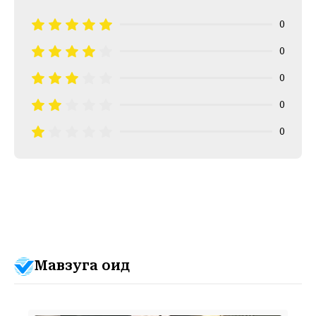
0
0
0
0
0
Мавзуга оид