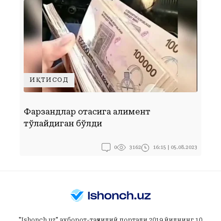
ИҚТИСОД
Фарзандлар отасига алимент
С
тўлайдиган бўлди
ш
0
16:15 | 05.08.2023
3162
"Ishonch.uz" ахборот-таҳлилий портали 2019 йилнинг 10