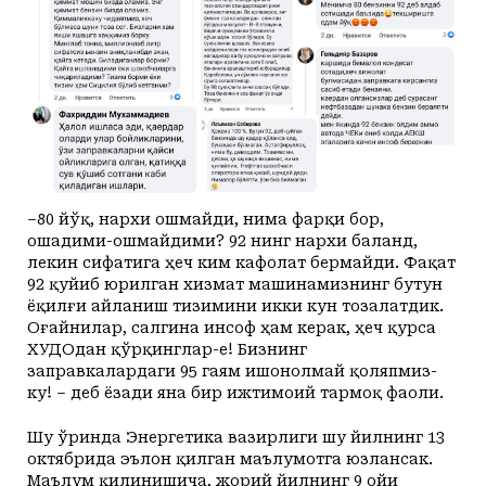
–80 йўқ, нархи ошмайди, нима фарқи бор,
ошадими-ошмайдими? 92 нинг нархи баланд,
лекин сифатига ҳеч ким кафолат бермайди. Фақат
92 қуйиб юрилган хизмат машинамизнинг бутун
ёқилғи айланиш тизимини икки кун тозалатдик.
Оғайнилар, салгина инсоф ҳам керак, ҳеч қурса
ХУДОдан қўрқинглар-е! Бизнинг
заправкалардаги 95 гаям ишонолмай қоляпмиз-
ку! – деб ёзади яна бир ижтимоий тармоқ фаоли.
Шу ўринда Энергетика вазирлиги шу йилнинг 13
октябрида эълон қилган маълумотга юзлансак.
Маълум қилинишича, жорий йилнинг 9 ойи