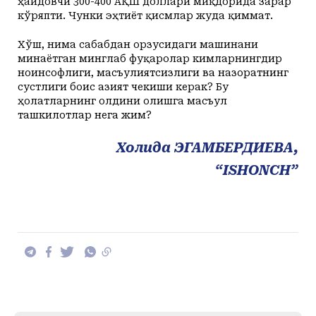
ҳайдовчи 300-400 АҚШ доллари миқдорида зарар
кўряпти. Чунки эҳтиёт қисмлар жуда қиммат.
Хўш, нима сабабдан орзусидаги машинани
минаётган минглаб фуқаролар кимларнингдир
ноинсофлиги, масъулиятсизлиги ва назоратнинг
сустлиги боис азият чекиши керак? Бу
ҳолатларнинг олдини олишга масъул
ташкилотлар нега жим?
Холида ЭГАМБЕРДИЕВА,
“ISHONCH”