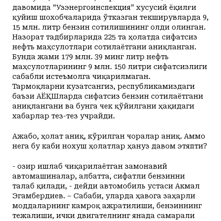
давомида “Узэнергоинспекция” хусусий ёқилғи
қуйиш шохобчаларида ўтказган текширувларда 9,
15 млн. литр бензин сотилишининг олди олинган.
Назорат тадбирларида 225 та ҳолатда сифатсиз
нефть маҳсулотлари сотилаётгани аниқланган.
Бунда жами 179 млн. 39 минг литр нефть
маҳсулотларининг 9 млн. 150 литри сифатсизлиги
сабабли истеъмолга чиқарилмаган.
Тармоқларни кузатсангиз, республикамиздаги
баъзи АЁҚШларда сифатсиз бензин сотилаётгани
аниқлангани ва бунга чек қўйилгани ҳақидаги
хабарлар тез-тез учрайди.
Ажабо, ҳолат аниқ, кўрилган чоралар аниқ. Аммо
нега бу каби нохуш ҳолатлар ҳануз давом этяпти?
- Ҳозир ишлаб чиқарилаётган замонавий
автомашиналар, албатта, сифатли бензинни
талаб қилади, - дейди автомобиль устаси Акмал
Эгамбердиев. – Сабаби, уларда ҳавога заҳарли
моддаларнинг камроқ ажратилиши, бензиннинг
тежалиши, ички двигателнинг янада самарали