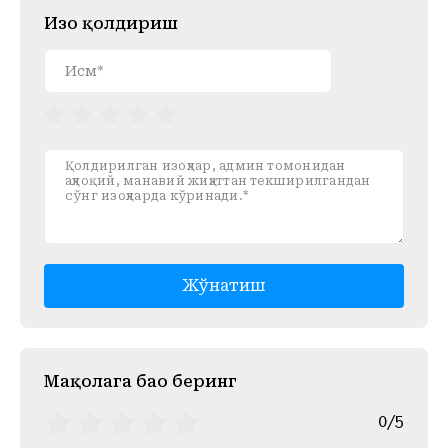
Изоҳ қолдириш
Жўнатиш
Mақолага баҳо беринг
0/5