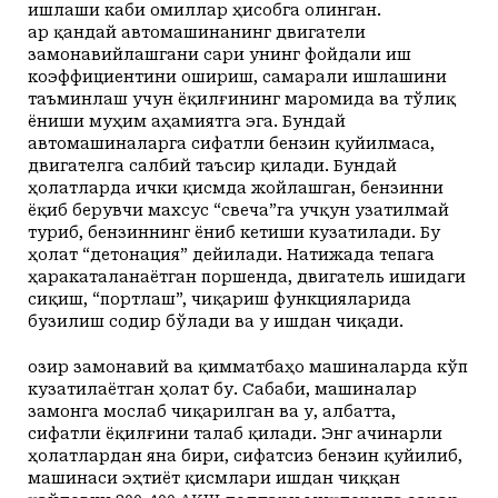
ишлаши каби омиллар ҳисобга олинган.
Ҳар қандай автомашинанинг двигатели
замонавийлашгани сари унинг фойдали иш
коэффициентини ошириш, самарали ишлашини
таъминлаш учун ёқилғининг маромида ва тўлиқ
ёниши муҳим аҳамиятга эга. Бундай
автомашиналарга сифатли бензин қуйилмаса,
двигателга салбий таъсир қилади. Бундай
ҳолатларда ички қисмда жойлашган, бензинни
ёқиб берувчи махсус “свеча”га учқун узатилмай
туриб, бензиннинг ёниб кетиши кузатилади. Бу
ҳолат “детонация” дейилади. Натижада тепага
ҳаракаталанаётган поршенда, двигатель ишидаги
сиқиш, “портлаш”, чиқариш функцияларида
бузилиш содир бўлади ва у ишдан чиқади.
Ҳозир замонавий ва қимматбаҳо машиналарда кўп
кузатилаётган ҳолат бу. Сабаби, машиналар
замонга мослаб чиқарилган ва у, албатта,
сифатли ёқилғини талаб қилади. Энг ачинарли
ҳолатлардан яна бири, сифатсиз бензин қуйилиб,
машинаси эҳтиёт қисмлари ишдан чиққан