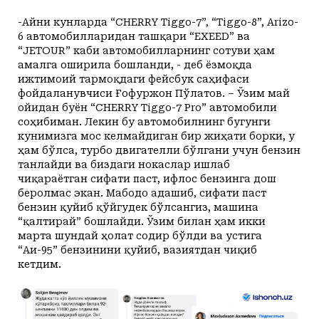
-Айни кунларда “CHERRY Tiggo-7”, “Tiggo-8”, Arizo-
6 автомобилларидан ташқари “EXEED” ва
“JETOUR” каби автомобилларнинг сотуви ҳам
амалга оширила бошланди, - деб ёзмоқда
ижтимоий тармоқдаги фейсбук саҳифаси
фойдаланувчиси Ғофуржон Пўлатов. – Ўзим май
ойидан буён “CHERRY Tiggo-7 Pro” автомобили
соҳибиман. Лекин бу автомобилнинг бугунги
кунимизга мос келмайдиган бир жиҳати борки, у
ҳам бўлса, турбо двигателли бўлгани учун бензин
танлайди ва биздаги нокаслар ишлаб
чиқараётган сифати паст, ифлос бензинга дош
беролмас экан. Мабодо адашиб, сифати паст
бензин қуйиб қўйгудек бўлсангиз, машина
“қалтирай” бошлайди. Ўзим билан ҳам икки
марта шундай ҳолат содир бўлди ва устига
“Аи-95” бензинини қуйиб, вазиятдан чиқиб
кетдим.