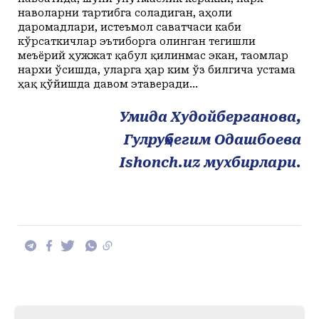
наволарни тартибга соладиган, аҳоли
даромадлари, истеъмол саватчаси каби
кўрсаткичлар эътиборга олинган тегишли
меъёрий ҳужжат қабул қилинмас экан, таомлар
нархи ўсишда, уларга ҳар ким ўз билгича устама
ҳақ қўйишда давом этаверади...
Умида Худойберганова,
Гулруҳбегим Одашбоева
Ishonch.uz мухбирлари.