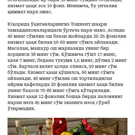
хизмат ҳақи эса 10 фоиз. Менимча, бу унчалик
қиммат нарх эмас.
Юқорида ўқиганларингиз Тошкент шаҳри
тамаддихоналаридаги ўртача нарх-наво. Аслида
40 минг сўмлик ош баъзи жойларда 20-25 фоизлик
хизмат ҳақи билан 50-60 минг сўмга айланади.
Масалан, машҳур ош марказида унинг бир
порция­­си 38 минг сўм. Қўшимча гўшт 17 минг,
қази 7 минг, бедана тухуми 1,5 минг, дўлма 2 минг
сўм. Барчаси яхлит ҳолда олинса, 50 минг сўм
бўлади. Хизмат ҳақи қўшилса, 60 минг сўмга
айланади. 40 минг сўмлик ош тортиладиган
айрим кафеларда 20 фоизлик хизмат ҳақи билан
унинг баҳоси 70-80 минг сўмга кўтарилади.
Хизмат ҳақи 12 фоизлик бошқа бирда паловнинг
нархи нега 45 минг сўм эканига изоҳ сўраб
ўтирмадик.