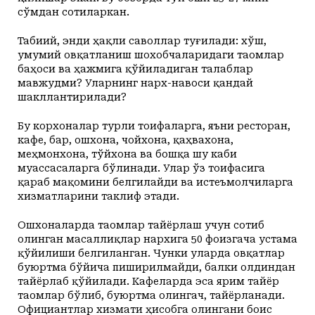
сўмдан сотиларкан.
Табиий, энди ҳақли саволлар туғилади: хўш,
умумий овқатланиш шохобчаларидаги таомлар
баҳоси ва ҳаж­мига қўйиладиган талаблар
мавжуд­­ми? Уларнинг нарх-навоси қандай
шакллантирилади?
Бу корхоналар турли тоифаларга, яъни ресторан,
кафе, бар, ошхона, чойхона, қаҳвахона,
меҳмонхона, тўйхона ва бошқа шу каби
муассасаларга бўлинади. Улар ўз тоифасига
қараб мақомини белгилайди ва истеъмолчиларга
хизматларини таклиф этади.
Ошхоналарда таомлар тайёрлаш учун сотиб
олинган масаллиқлар нархига 50 фоизгача устама
қўйилиши белгиланган. Чунки уларда овқатлар
буюртма бўйича пиширилмайди, балки олдиндан
тайёрлаб қўйилади. Кафеларда эса ярим тайёр
таомлар бўлиб, буюртма олингач, тайёрланади.
Официантлар хизмати ҳисобга олингани боис