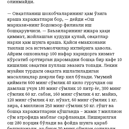
олинмайди.
— Овқатланиш шохобчаларининг ҳам ўзига
яраша харажатлари бор, — ­дейди «Ош
маркази»нинг Бодомзор филиали иш
бошқарувчиси. — Баъзиларининг ижара ҳақи
қиммат, жойлашган ҳудуди қулай, овқатлар
нархи ҳам шунга яраша. Қайси емакхонани
танлаш эса истеъмолчилар ихтиёрига ҳавола.
Айрим ошхоналар 100 нафар харидорга хизмат
кўрсатиб орттирган даромадни бошқа бир кафе 10
кишилик овқатни пуллаш эвазига топади. Лекин
муайян турдаги овқатга ишлатиладиган
масаллиқлар деярли бир хил бўлади. Умумий
қиймати 600 минг сўмлик 40 кило гуручдан ош
дамлаш учун 180 минг сўмлик 10 литр ёғ, 300 минг
сўмлик 60 кг. сабзи, 160 минг сўмлик 4 кг. майиз,
120 минг сўмлик 4 кг. нўхат, 60 минг сўмлик 1 кг.
зира, 4 миллион 250 минг сўмлик 50 кг. гўшт ва
бошқа харажатларни қўшганда – жами 7 миллион
сўм атрофида маблағ сарфланади. Пиширилган
ош 280 порция бўлади ва фойда шунга қараб
белгиланади. Ҳар бири 30 минг сўмдан сотилади,