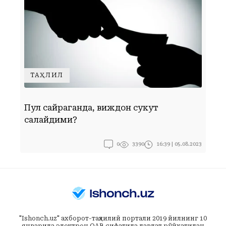
ТАҲЛИЛ
Пул сайраганда, виждон сукут
С
сақлайдими?
0
16:39 | 05.08.2023
3390
"Ishonch.uz" ахборот-таҳлилий портали 2019 йилнинг 10