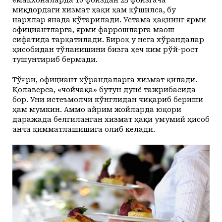
миқдордаги хизмат ҳақи ҳам қўшилса, бу
нархлар янада кўтарилади. Устама ҳақнинг ярми
официантларга, ярми фаррошларга маош
сифатида тарқатилади. Бироқ у нега хўрандалар
ҳисобидан тўланишини бизга ҳеч ким рўй-рост
тушунтириб бермади.
Тўғри, официант хўрандаларга хизмат қилади.
Қолаверса, «чойчақа» бутун дунё тажрибасида
бор. Уни истеъмолчи кўнглидан чиқариб бериши
ҳам мумкин. Аммо айрим жойларда юқори
даражада белгиланган хизмат ҳақи умумий ҳисоб
анча қимматлашишига олиб келади.