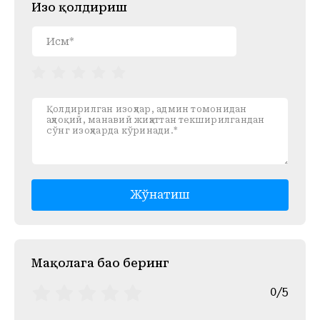
Изоҳ қолдириш
Жўнатиш
Mақолага баҳо беринг
0/5