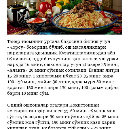
Тайёр таомнинг ўртача баҳосини билиш учун
«Чорсу» бозорида бўлиб, ош масаллиқлари
нархларига қизиқдик. Кузатишларимиздан аён
бўлишича, оддий гуручнинг ҳар килоси улгуржи
нархда 16 минг, ошхоналар учун «Лазер» 25 минг,
«Аланга» 20 минг сўмдан сотилади. Ёғнинг литри
15-20 минг, 1 килограмм нўхат 20-35 минг, зира
100-150 минг, майиз 30 минг, қора мурч 80 минг,
қорағат 150 минг, зирк 130 минг, 100 грамм дафна
барги 10 минг сўм.
Оддий ошхоналар эгалари Покис­тондан
келтирилган ҳар килоси 55-60 минг сўмлик мол
гўшти, бошқалари 90 минг сўмлик қўй ва 85 минг
сўмлик мол гўшти, 150 минг сўмлик қази харид
қилишар экан. Бу бозорда тўй оши 25-27 минг