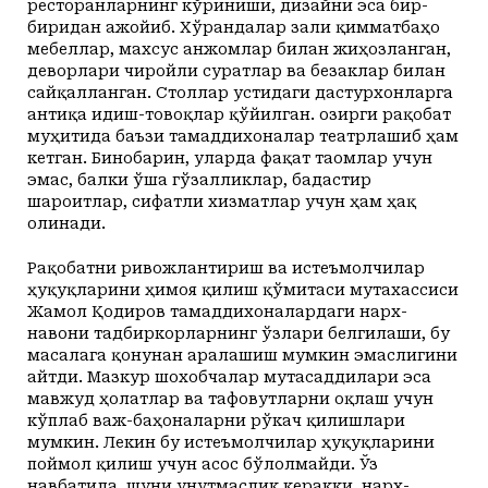
ресторанларнинг кўриниши, дизайни эса бир-
биридан ажойиб. Хўрандалар зали қимматбаҳо
мебеллар, махсус анжомлар билан жиҳозланган,
деворлари чиройли суратлар ва безаклар билан
сайқалланган. Столлар устидаги дастурхонларга
антиқа идиш-товоқлар қўйилган. Ҳозирги рақобат
муҳитида баъзи тамаддихоналар театрлашиб ҳам
кетган. Бинобарин, уларда фақат таомлар учун
эмас, балки ўша гўзалликлар, бадастир
шароитлар, сифатли хизматлар учун ҳам ҳақ
олинади.
Рақобатни ривожлантириш ва истеъмолчилар
ҳуқуқларини ҳимоя қилиш қўмитаси мутахассиси
Жамол Қодиров тамаддихоналардаги нарх-
навони тадбиркорларнинг ўзлари белгилаши, бу
масалага қонунан аралашиш мумкин эмаслигини
айтди. Мазкур шохобчалар мутасаддилари эса
мавжуд ҳолатлар ва тафовутларни оқлаш учун
кўплаб важ-баҳоналарни рўкач қилиш­лари
мумкин. Лекин бу истеъмолчилар ҳуқуқларини
поймол қилиш учун асос бўлолмайди. Ўз
навбатида, шуни унутмаслик керакки, нарх-