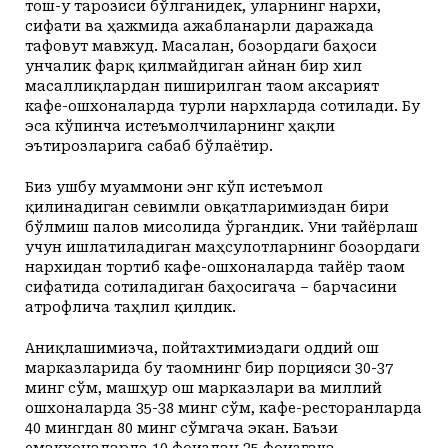
тош-у тарозиси бўлганидек, уларнинг нархи,
сифати ва ҳажмида ажабланарли даражада
тафовут мавжуд. Масалан, бозордаги баҳоси
унчалик фарқ қилмайдиган айнан бир хил
масаллиқлардан пиширилган таом аксарият
кафе-ошхоналарда турли нархларда сотилади. Бу
эса кўпинча истеъмолчиларнинг ҳақли
эътирозларига сабаб бўлаётир.
Биз ушбу муаммони энг кўп истеъмол
қилинадиган севимли овқатларимиздан бири
бўлмиш палов мисолида ўргандик. Уни тайёрлаш
учун ишлатиладиган маҳсулотларнинг бозордаги
нархидан тортиб кафе-ошхоналарда тайёр таом
сифатида сотиладиган баҳосигача – барчасини
атрофлича таҳлил қилдик.
Аниқлашимизча, пойтахтимиздаги оддий ош
марказларида бу таомнинг бир порцияси 30-37
минг сўм, машҳур ош марказлари ва миллий
ошхоналарда 35-38 минг сўм, кафе-ресторанларда
40 мингдан 80 минг сўмгача экан. Баъзи
емакхоналарда 10 фоиздан 25 фоизгача