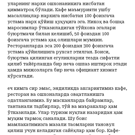
уларнинг нархи ошхонаникига нисбатан
қимматроқ бўлади. Кафе маъму­рияти ушбу
масаллиқлар нархига нисбатан 100 фоизгача
устама нарх қўйиш ҳуқуқига эга. Никоҳ ва бошқа
маросимлар ўтказиладиган тўйхона эгалари
буюртмачи билан келишиб, 50 фоиздан 100
фоизгача устама ҳақ олишлари мумкин.
Ресторанларда эса 200 фоиздан 300 фоизгача
устама қўйилишига рухсат этилган. Боиси,
буюртма қилинган егулик­ларни тезда сифатли
қилиб тайёрлашда бир неча ошпаз иштирок этади
ҳамда мижозларга бир неча официант хизмат
кўрсатади.
Ҳеч кимга сир эмас, эндиликда аксариятимиз кафе,
ресторан ва ошхоналарда овқатланишга
одатланганмиз. Бу масканларда байрамлар,
тантанали тадбирлар, тўй ва маъракалар ҳам
ўтказилади. Улар туризм нуқтаи назаридан ҳам
муҳим тармоқ саналади. Шу боис
мамлакатимизга мазали таомларни тановул
қилиш учун келадиган сайёҳлар ҳам бор. Кафе-