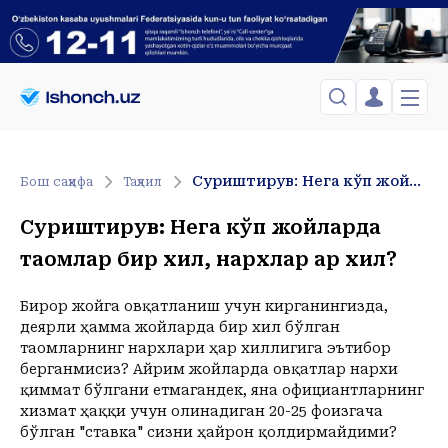
ЎЗБЕКИСТОН
TOSHKENT
Менинг саҳифам
Суриштирув: Нега кўп жойларда таомлар бир хил, нархлар ҳар хил?
Бош саҳифа
Таҳлил
Сиёсат
Менинг жавоним
ТАҲЛИЛ
Toshkent Shahar
Суриштирув: Нега кўп жойларда
Сақланганлар
Chiqish
Спорт
Juma, 07-August
таомлар бир хил, нархлар ҳар хил?
ХОРИЖ
Telefon raqamingizni kiritng
+30
C
Иқтисод
Tasdiqlash kodini SMS orqali yuboramiz
Жамият
ЎЗГАЧА РАКУРС
Бирор жойга овқатланиш учун кирганингизда,
деярли ҳамма жойларда бир хил бўлган
Сиёсат
МЕҲНАТ ҲУҚУҚИ
Иқтисод
таомларнинг нархлари ҳар хиллигига эътибор
Hozir
21:00
22:00
23:00
берганмисиз? Айрим жойларда овқатлар нархи
+30
C
+28
C
+28
C
+25
C
ҲОДИСА
қиммат бўлгани етмагандек, яна официантларнинг
хизмат ҳаққи учун олинадиган 20-25 фоизгача
ИНТЕРВЬЮ
бўлган "ставка" сизни ҳайрон қолдирмайдими?