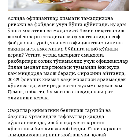
Аслида официантлар хизмати тамаддихона
ривожи ва фойдаси учун йўлга қўйилади. Бу ҳам
ўзига хос этика ва маданият! Лекин овқатланиш
шохобчалари сотадиган маҳсулотларидан соф
фойда ола туриб, яна нега официантларнинг иш
ҳақини истеъмолчилар бўйнига илиб қўйиши
керак? Устига-­устак, аксарият емакхона
раҳбарлари солиқ тўламаслик учун официантлар
билан меҳнат шартномаси тузмайди ёки жуда
кам миқдорда маош беради. Сирасини айтганда,
20-25 фоизлик хизмат ҳақи масаласи арзимасдек
кўринса-да, замирида катта муаммо мужассам.
Демак, албатта, бу масала алоҳида назорат
олииниши керак.
Овқатлар қийматини белгилаш тартиби ва
баҳолар ўртасидаги тафовутлар ҳақида
сўраганимизда, иш ­бошқарувчиларнинг
кўпчилиги бир хил жавоб берди. Яъни нархлар
тамаддихоналарнинг жойлашуви, қулай