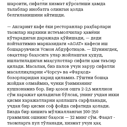
шароити, сифатли хизмат кўрсатиши ҳамда
талаблар инобатга олинган ҳолда
белгиланишини айтишди.
— Аксарият кафе ёки ресторанлар раҳбарлари
таомлар нархини истеъмолчилар ҳамёни
кўтарадиган даражада қўйишади, — деди
пойтахтимиз марказидаги «AGAT» кафеси иш
бошқарувчиси Усмон Абдуфотиҳов. — Шунинг­дек,
овқатлар баҳосига улар жойлашган ҳудуд,
ишлатиладиган маҳсулотлар сифати ҳам таъсир
қилади. Масалан, биз палов учун зарур сифатли
масаллиқларни «Чорсу» ва «Фарҳод»
бозорларидан харид қиламиз. Гўштни бошқа
жойдан олмаймиз, чунки ўзимизнинг
кушхонамиз бор. Бир қозон ошга 2-2,5 миллион
сўм харажат қиладиган бўлсак, унинг учдан икки
қисми харажатларни қоплашга сарфланади,
учдан бир қисми соф фойда сифатида қолади.
Бизда бир кишига мўлжалланган 300-350
граммлик ошнинг баҳоси — 32 минг сўм. Фақат ­
таомларга пул тўланади, хизмат учун ҳақ