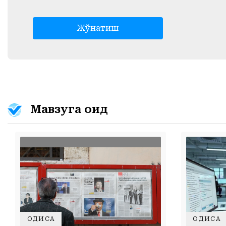
Жўнатиш
Мавзуга оид
ҲОДИСА
ҲОДИСА