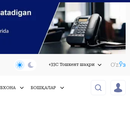
O'z
Ўз
+33C Тошкент шаҳри
УБХОНА
БОШҚАЛАР