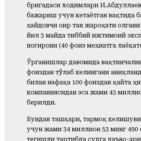
бригадаси ходимлари И.Абдуллаев
бажариш учун кетаётган вақтида б
ҳайдовчи оғир тан жароҳати олгани
йил 3 майда тиббий ижтимоий эксп
ногирони (40 фоиз меҳнатга лаёқат
Ўрганишлар давомида вақтинчалик
фоиздан тўлаб келингани аниқлан
билан нафақа 100 фоиздан қайта ҳи
компаниясидан эса жами 43 миллио
берилди.
Бундан ташқари, тармоқ келишувиг
учун жами 34 миллион 53 минг 490
тегишли тартибда судга даъво-ари