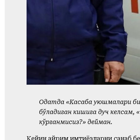
Одатда «Касаба уюшмалари бизг
бўладиган кишига дуч келсам, 
кўрганмисиз?» дейман.
Кейин айрим имтиёзларни санаб бе