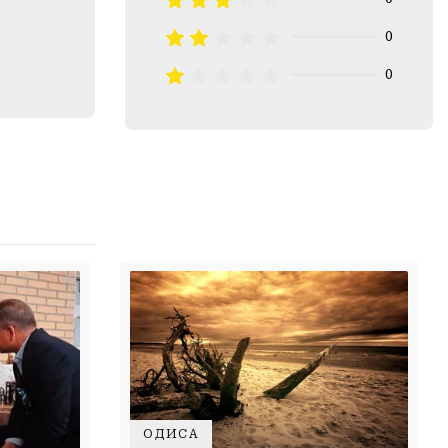
0
0
ҲОДИСА