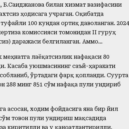
, Б.Саиджанова билан хизмат вазифасини
ахтсиз ҳодисага учраган. Оқибатда
 туфайли 100 кундан ортиқ даволанган. 202
ертиза комиссияси томонидан II гуруҳ
сиз) даражаси белгиланган. Аммо...
 меҳнатга лаёқатсизлик нафақаси 80
ди. Касаба уюшмасининг саъй-ҳаракати
собланиб, ўртадаги фарқ қопланди. Суғурта
н 288 минг 851 сўм нафақа пули ундириб
а асосан, ходим фойдасига яна бир йил
 сўм товон пули ундириш мақсадида
за киритилди ва у қаноатлантирилди.