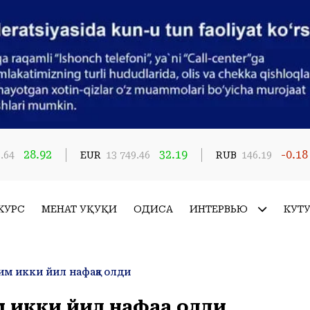
28.92
32.19
-0.18
.64
EUR
13 749.46
RUB
146.19
КУРС
МЕҲНАТ ҲУҚУҚИ
ҲОДИСА
ИНТЕРВЬЮ
КУТ
им икки йил нафақа олди
 икки йил нафақа олди