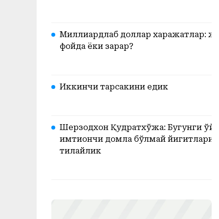
Миллиардлаб доллар харажатлар: жа
фойда ёки зарар?
Иккинчи тарсакини едик
Шерзодхон Қудратхўжа: Бугунги ўйи
имтиҳончи домла бўлмай йигитларим
тилайлик