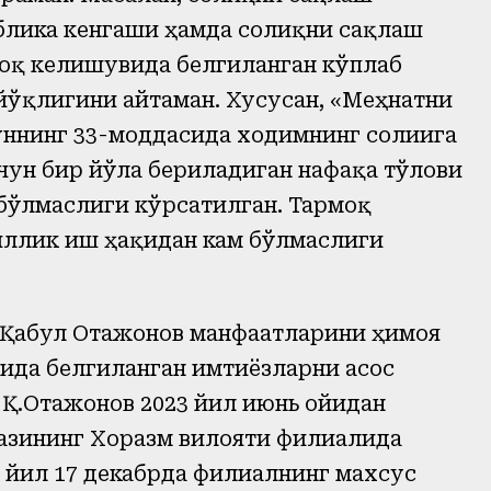
лика кенгаши ҳамда соғлиқни сақлаш
моқ келишувида белгиланган кўплаб
йўқлигини айтаман. Хусусан, «Меҳнатни
ннинг 33-моддасида ходимнинг соғлиғига
чун бир йўла бериладиган нафақа тўлови
бўлмаслиги кўрсатилган. Тармоқ
иллик иш ҳақидан кам бўлмаслиги
 Қабул Отажонов манфаатларини ҳимоя
да белгиланган имтиёзларни асос
 Қ.Отажонов 2023 йил июнь ойидан
казининг Хоразм вилояти филиалида
 йил 17 декабрда филиалнинг махсус