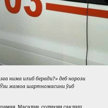
а нима қилиб беради?» деб норози
«Ўзи жамоа шартномасини ўқиб
раман. Масалан, соғлиқни сақлаш