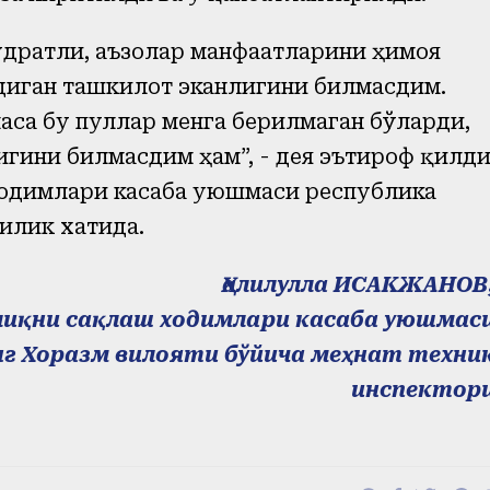
дратли, аъзолар манфаатларини ҳимоя
диган ташкилот эканлигини билмасдим.
са бу пуллар менга берилмаган бўларди,
гини билмасдим ҳам”, - дея эътироф қилд
ходимлари касаба уюшмаси республика
илик хатида.
Ҳалилулла ИСАКЖАНОВ
лиқни сақлаш ходимлари касаба уюшмас
г Хоразм вилояти бўйича меҳнат техни
инспектор