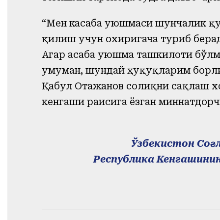
“Мен касаба уюшмаси шунчалик қу
қилиш учун охиригача туриб бера
Агар асаба уюшма ташкилоти бўлма
умуман, шундай ҳуқуқларим борли
Қабул Отажанов соғлиқни сақлаш 
кенгаши раисига ёзган миннатдорч
Ўзбекистон Соғ
Республика Кенгашинин