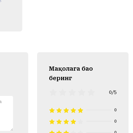
Mақолага баҳо
беринг
0/5
0
0
0