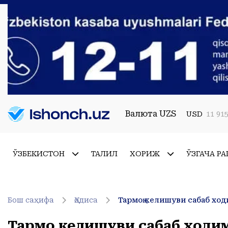
Валюта UZS
USD
11 915
ЎЗБЕКИСТОН
ТАҲЛИЛ
ХОРИЖ
ЎЗГАЧА РА
Бош саҳифа
Ҳодиса
Тармоқ келишуви сабаб ход
Тармоқ келишуви сабаб ходим