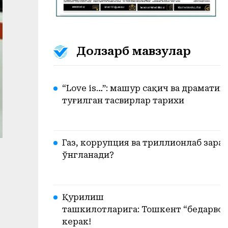
Долзарб мавзулар
“Love is…”: машҳур сақич ва драматик
туғилган тасвирлар тарихи
Газ, коррупция ва триллионлаб зарар.
ўнгланади?
Қурилиш
ташкилотларига: Тошкент “бедарвоза
керак!