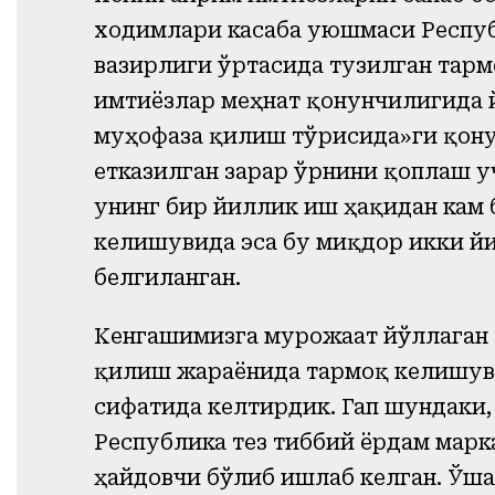
ходимлари касаба уюшмаси Респуб
вазирлиги ўртасида тузилган тар
имтиёзлар меҳнат қонунчилигида 
муҳофаза қилиш тўғрисида»ги қону
етказилган зарар ўрнини қоплаш у
унинг бир йиллик иш ҳақидан кам 
келишувида эса бу миқдор икки й
белгиланган.
Кенгашимизга мурожаат йўллаган
қилиш жараёнида тармоқ келишуви
сифатида келтирдик. Гап шундаки,
Республика тез тиббий ёрдам мар
ҳайдовчи бўлиб ишлаб келган. Ўша