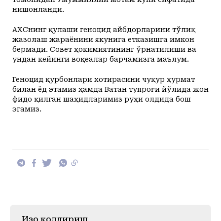
нишонланди.
АХCнинг қулаши геноцид айбдорларини тўлиқ
жазолаш жараёнини якунига етказишга имкон
бермади. Совет ҳокимиятининг ўрнатилиши ва
ундан кейинги воқеалар барчамизга маълум.
Геноцид қурбонлари хотирасини чуқур ҳурмат
билан ёд этамиз ҳамда Ватан тупроғи йўлида жон
фидо қилган шаҳидларимиз руҳи олдида бош
эгамиз.
Изоҳ қолдириш