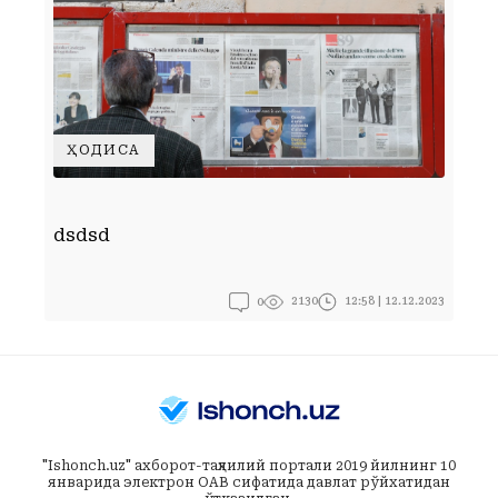
ҲОДИСА
Д
dsdsd
ў
0
12:58 | 12.12.2023
2130
"Ishonch.uz" ахборот-таҳлилий портали 2019 йилнинг 10
январида электрон ОАВ сифатида давлат рўйхатидан