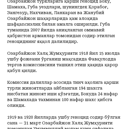
Озарбайжон туркларига қарши геноцид Боку,
Шамаха, Губа уездлари, шунингдек Қорабоғ,
Зангезур, Нахчиван, Ланкаран ва Жанубий
Озарбайжон шаҳарларида ҳам алоҳида
шафқаncизлик билан амалга оширилди. Губа
туманида 2007 йилда аниқланган оммавий
қабристон арманлар томонидан содир этилган
геноциднинг яққол далилидир.
Озарбайжон Халқ Жумҳурияти 1918 йил 15 июлда
ушбу фожеани ўрганиш мақсадида Фавқулодда
тергов комиссиясини ташкил этиш ҳақида қарор
қабул қилди.
Комиссия далиллар асосида тинч аҳолига қарши
турли жиноятларда айбланган 194 шахсга
нисбатан жиноят иши қўзғатди, Бокуда 24 нафар
ва Шамахада тахминан 100 нафар шахс ҳибсга
олинди.
1919 ва 1920 йилларда ушбу геноцид содир бўлган
сана — 31 март Озарбайжон Халқ Жумҳурияти
томонидан Умуммиллий мотам куни сифатида