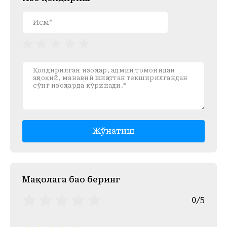
Жўнатиш
Mақолага баҳо беринг
0/5