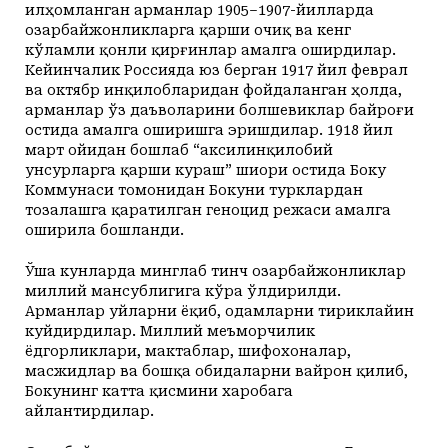
илҳомланган арманлар 1905–1907-йилларда
озарбайжонликларга қарши очиқ ва кенг
кўламли қонли қирғинлар амалга оширдилар.
Кейинчалик Россияда юз берган 1917 йил феврал
ва октябр инқилобларидан фойдаланган ҳолда,
арманлар ўз даъволарини болшевиклар байроғи
остида амалга оширишга эришдилар. 1918 йил
март ойидан бошлаб “аксилинқилобий
унсурларга қарши кураш” шиори остида Боку
Коммунаси томонидан Бокуни турклардан
тозалашга қаратилган геноцид режаси амалга
оширила бошланди.
Ўша кунларда минглаб тинч озарбайжонликлар
миллий мансублигига кўра ўлдирилди.
Арманлар уйларни ёқиб, одамларни тириклайин
куйдирдилар. Миллий меъморчилик
ёдгорликлари, мактаблар, шифохоналар,
масжидлар ва бошқа обидаларни вайрон қилиб,
Бокунинг катта қисмини харобага
айлантирдилар.